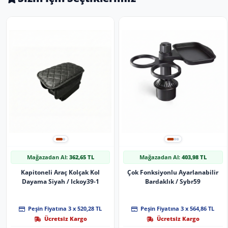
Mağazadan Al:
362,65 TL
Mağazadan Al:
403,98 TL
Kapitoneli Araç Kolçak Kol
Çok Fonksiyonlu Ayarlanabilir
Dayama Siyah / Ickoy39-1
Bardaklık / Sybr59
Peşin Fiyatına 3 x 520,28 TL
Peşin Fiyatına 3 x 564,86 TL
Ücretsiz Kargo
Ücretsiz Kargo