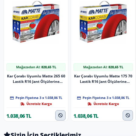
Mağazadan Al:
828,65 TL
Mağazadan Al:
828,65 TL
Kar Çorabı Uyumlu Matte 265 60
Kar Çorabı Uyumlu Matte 175 70
Lastik R16 Jant Ölçülerine
Lastik R16 Jant Ölçülerine
Uyumlu Yüksek Kaliteli Zincir
Uyumlu Yüksek Kaliteli Zincir
Muadili Parça
Muadili Parça
Peşin Fiyatına 3 x 1.038,06 TL
Peşin Fiyatına 3 x 1.038,06 TL
Ücretsiz Kargo
Ücretsiz Kargo
1.038,06 TL
1.038,06 TL
Sizin İçin Seçtiklerimiz