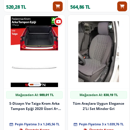
520,28 TL
564,86 TL
Mağazadan Al:
989,01 TL
Mağazadan Al:
830,19 TL
S-Dizayn Vw Taigo Krom Arka
Tüm Araçlara Uygun Elegance
Tampon Eşiği 2020 Üzeri A+
2'Li Set Minder Gri
Kalite
Peşin Fiyatına 3 x 1.245,56 TL
Peşin Fiyatına 3 x 1.039,76 TL
Ücretsiz Kargo
Ücretsiz Kargo