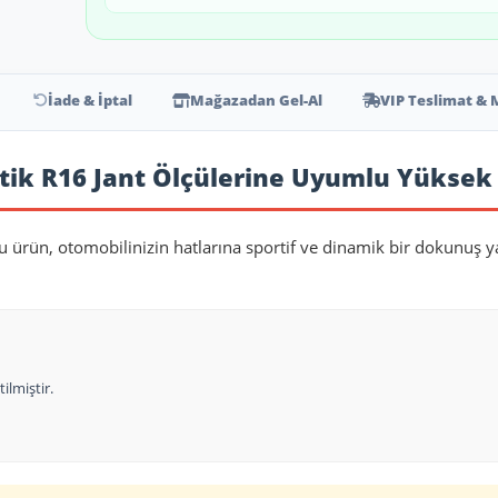
İade & İptal
Mağazadan Gel-Al
VIP Teslimat & 
ik R16 Jant Ölçülerine Uyumlu Yüksek Ka
bu ürün, otomobilinizin hatlarına sportif ve dinamik bir dokunuş y
ilmiştir.