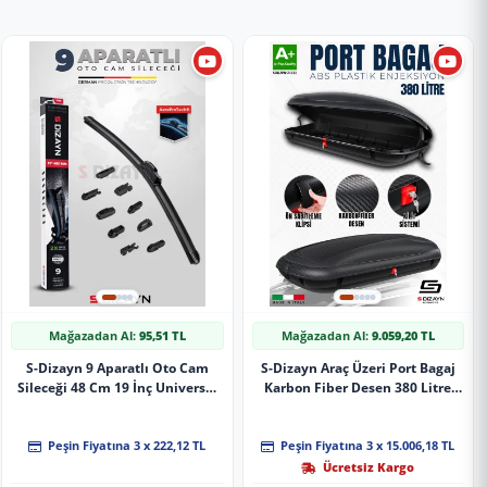
Mağazadan Al:
95,51 TL
Mağazadan Al:
9.059,20 TL
S-Dizayn 9 Aparatlı Oto Cam
S-Dizayn Araç Üzeri Port Bagaj
Sileceği 48 Cm 19 İnç Universal
Karbon Fiber Desen 380 Litre
A+ Kalite
Enjeksiyon Plastik A+ Kalite
Peşin Fiyatına 3 x 222,12 TL
Peşin Fiyatına 3 x 15.006,18 TL
Ücretsiz Kargo