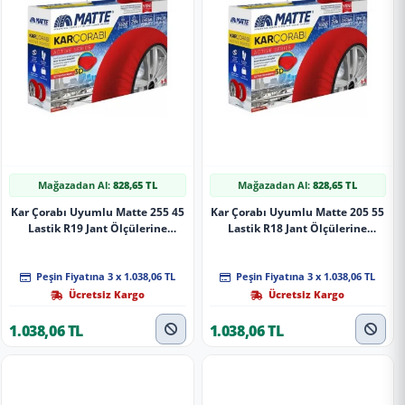
Mağazadan Al:
828,65 TL
Mağazadan Al:
828,65 TL
Kar Çorabı Uyumlu Matte 255 45
Kar Çorabı Uyumlu Matte 205 55
Lastik R19 Jant Ölçülerine
Lastik R18 Jant Ölçülerine
Uyumlu Yüksek Kaliteli Zincir
Uyumlu Yüksek Kaliteli Zincir
Muadili Parça
Muadili Parça
Peşin Fiyatına 3 x 1.038,06 TL
Peşin Fiyatına 3 x 1.038,06 TL
Ücretsiz Kargo
Ücretsiz Kargo
1.038,06 TL
1.038,06 TL