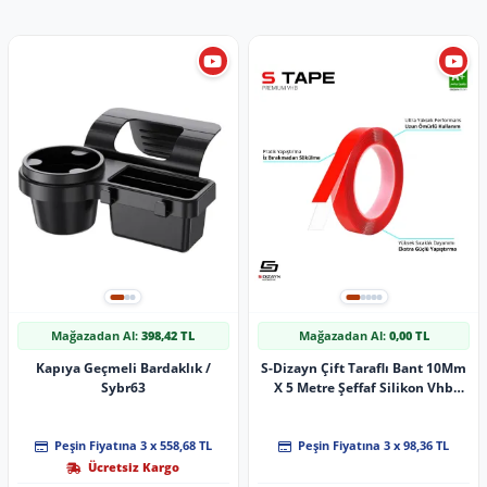
Mağazadan Al:
398,42 TL
Mağazadan Al:
0,00 TL
Kapıya Geçmeli Bardaklık /
S-Dizayn Çift Taraflı Bant 10Mm
Sybr63
X 5 Metre Şeffaf Silikon Vhb
Bant A+Kalite
Peşin Fiyatına 3 x 558,68 TL
Peşin Fiyatına 3 x 98,36 TL
Ücretsiz Kargo