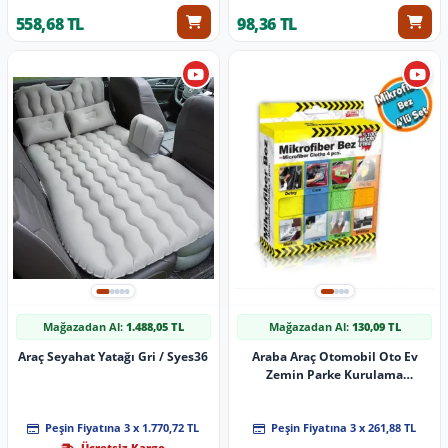
558,68 TL
98,36 TL
Mağazadan Al:
1.488,05 TL
Mağazadan Al:
130,09 TL
Araç Seyahat Yatağı Gri / Syes36
Araba Araç Otomobil Oto Ev
Zemin Parke Kurulama
Temizleme Mikrofiber Bez
Kutulu 4'Lü Set
Peşin Fiyatına 3 x 1.770,72 TL
Peşin Fiyatına 3 x 261,88 TL
Ücretsiz Kargo