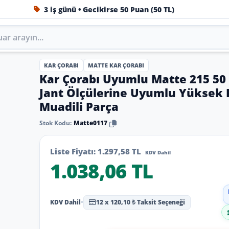
3 iş günü • Gecikirse 50 Puan (50 TL)
1984'ten beri Türkiye’nin en büyük oto aksesuar ve tuning
KAR ÇORABI
MATTE KAR ÇORABI
Kar Çorabı Uyumlu Matte 215 50 
Jant Ölçülerine Uyumlu Yüksek Ka
Muadili Parça
Stok Kodu:
Matte0117
Liste Fiyatı:
1.297,58 TL
KDV Dahil
1.038,06 TL
KDV Dahil
•
12 x 120,10 ₺ Taksit Seçeneği