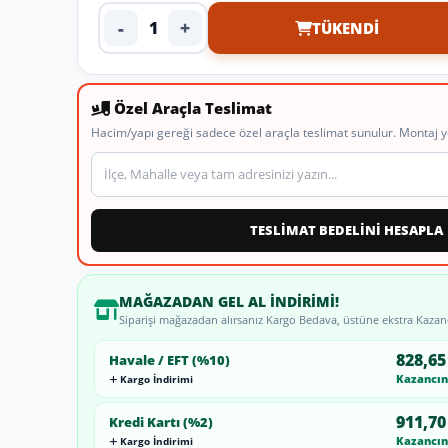
-
+
TÜKENDI
Ürün adedi
Özel Araçla Teslimat
Hacim/yapı gereği sadece özel araçla teslimat sunulur. Montaj y
Teslimat veya montaj adresi
TESLİMAT BEDELİNİ HESAPLA
MAĞAZADAN GEL AL İNDIRIMI!
Siparişi mağazadan alırsanız Kargo Bedava, üstüne ekstra Kazan
828,65
Havale / EFT (%10)
Kazancını
Kargo İndirimi
911,70
Kredi Kartı (%2)
Kazancını
Kargo İndirimi