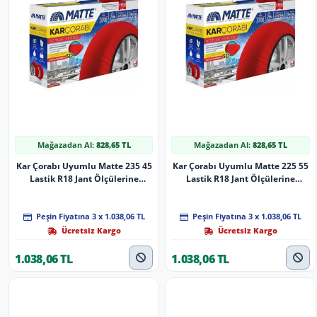
Mağazadan Al:
828,65 TL
Mağazadan Al:
828,65 TL
Kar Çorabı Uyumlu Matte 235 45
Kar Çorabı Uyumlu Matte 225 55
Lastik R18 Jant Ölçülerine
Lastik R18 Jant Ölçülerine
Uyumlu Yüksek Kaliteli Zincir
Uyumlu Yüksek Kaliteli Zincir
Muadili Parça
Muadili Parça
Peşin Fiyatına 3 x 1.038,06 TL
Peşin Fiyatına 3 x 1.038,06 TL
Ücretsiz Kargo
Ücretsiz Kargo
1.038,06 TL
1.038,06 TL