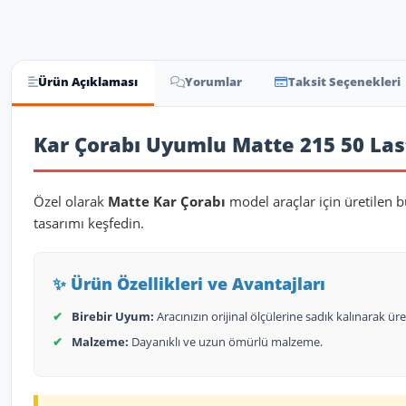
Ürün Açıklaması
Yorumlar
Taksit Seçenekleri
Ürün Açıklaması
Kar Çorabı Uyumlu Matte 215 50 Last
Özel olarak
Matte Kar Çorabı
model araçlar için üretilen 
tasarımı keşfedin.
✨ Ürün Özellikleri ve Avantajları
✔
Birebir Uyum:
Aracınızın orijinal ölçülerine sadık kalınarak üret
✔
Malzeme:
Dayanıklı ve uzun ömürlü malzeme.