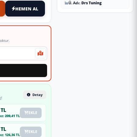
Ü. Adı:
Drs Tuning
HEMEN AL
oktur.
Detay
ç!
 TL
EKLE
z: 209,41 TL
 TL
EKLE
z: 126,36 TL