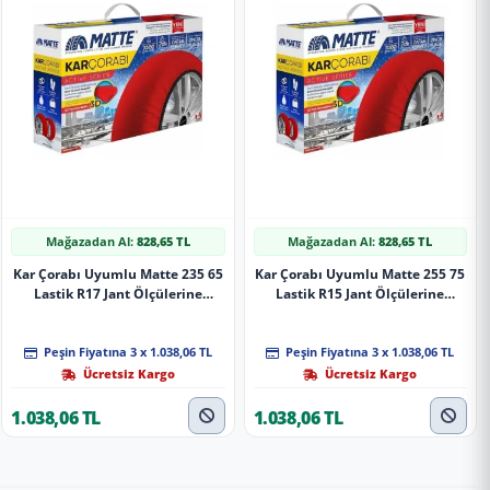
Mağazadan Al:
828,65 TL
Mağazadan Al:
828,65 TL
Kar Çorabı Uyumlu Matte 235 65
Kar Çorabı Uyumlu Matte 255 75
Lastik R17 Jant Ölçülerine
Lastik R15 Jant Ölçülerine
Uyumlu Yüksek Kaliteli Zincir
Uyumlu Yüksek Kaliteli Zincir
Muadili Parça
Muadili Parça
Peşin Fiyatına 3 x 1.038,06 TL
Peşin Fiyatına 3 x 1.038,06 TL
Ücretsiz Kargo
Ücretsiz Kargo
1.038,06 TL
1.038,06 TL