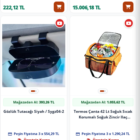
222,12 TL
15.006,18 TL
Mağazadan Al:
393,26 TL
Mağazadan Al:
1.055,62 TL
Gözlük Tutacağı Siyah / Sygz04-2
Termos Çanta 42 Lt Soğuk Sıcak
Korumalı Soğuk Zincir Ilaç
Taşıma Çantası
Peşin Fiyatına 3 x 554,29 TL
Peşin Fiyatına 3 x 1.290,24 TL
Ücretsiz Kargo
Ücretsiz Kargo