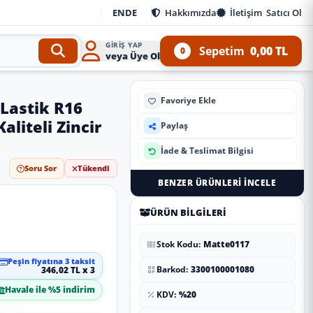
EN
DE
Hakkımızda
İletişim
Satıcı Ol
GIRIŞ YAP
Sepetim
0,00 TL
0
veya Üye Ol
Favoriye Ekle
Lastik R16
liteli Zincir
Paylaş
İade & Teslimat Bilgisi
Soru Sor
Tükendi
BENZER ÜRÜNLERI İNCELE
ÜRÜN BILGILERI
Stok Kodu:
Matte0117
Peşin fiyatına 3 taksit
Barkod:
3300100001080
346,02 TL x 3
Havale ile %5 indirim
KDV:
%20