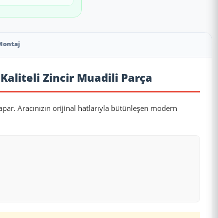
Montaj
liteli Zincir Muadili Parça
apar. Aracınızın orijinal hatlarıyla bütünleşen modern