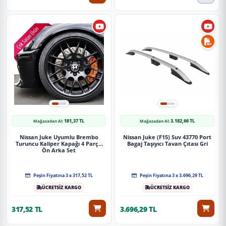
181,37 TL
3.182,66 TL
Mağazadan Al:
Mağazadan Al:
Nissan Juke Uyumlu Brembo
Nissan Juke (F15) Suv 43770 Port
Turuncu Kaliper Kapağı 4 Parça
Bagaj Taşıyıcı Tavan Çıtası Gri
Ön Arka Set
Peşin Fiyatına 3 x 317,52 TL
Peşin Fiyatına 3 x 3.696,29 TL
ÜCRETSİZ KARGO
ÜCRETSİZ KARGO
317,52 TL
3.696,29 TL