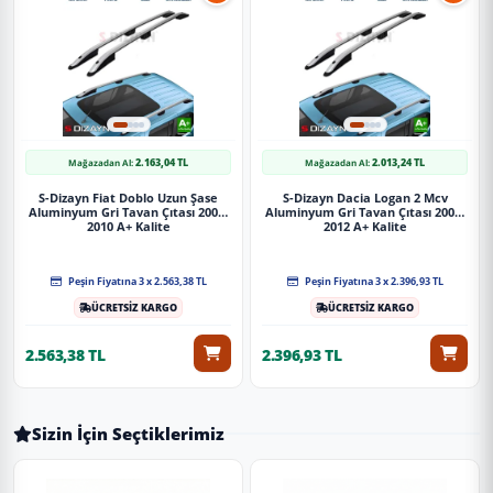
2.163,04 TL
2.013,24 TL
Mağazadan Al:
Mağazadan Al:
S-Dizayn Fiat Doblo Uzun Şase
S-Dizayn Dacia Logan 2 Mcv
Aluminyum Gri Tavan Çıtası 2001-
Aluminyum Gri Tavan Çıtası 2006-
2010 A+ Kalite
2012 A+ Kalite
Peşin Fiyatına 3 x 2.563,38 TL
Peşin Fiyatına 3 x 2.396,93 TL
ÜCRETSİZ KARGO
ÜCRETSİZ KARGO
2.563,38 TL
2.396,93 TL
Sizin İçin Seçtiklerimiz