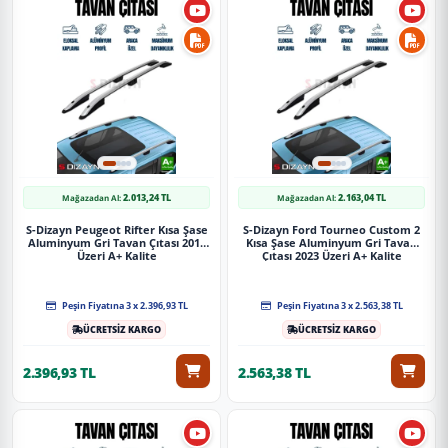
2.013,24 TL
2.163,04 TL
Mağazadan Al:
Mağazadan Al:
S-Dizayn Peugeot Rifter Kısa Şase
S-Dizayn Ford Tourneo Custom 2
Aluminyum Gri Tavan Çıtası 2019
Kısa Şase Aluminyum Gri Tavan
Üzeri A+ Kalite
Çıtası 2023 Üzeri A+ Kalite
Peşin Fiyatına 3 x 2.396,93 TL
Peşin Fiyatına 3 x 2.563,38 TL
ÜCRETSİZ KARGO
ÜCRETSİZ KARGO
2.396,93 TL
2.563,38 TL