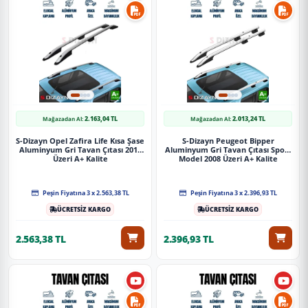
2.163,04 TL
2.013,24 TL
Mağazadan Al:
Mağazadan Al:
S-Dizayn Opel Zafira Life Kısa Şase
S-Dizayn Peugeot Bipper
Aluminyum Gri Tavan Çıtası 2019
Aluminyum Gri Tavan Çıtası Sport
Üzeri A+ Kalite
Model 2008 Üzeri A+ Kalite
Peşin Fiyatına 3 x 2.563,38 TL
Peşin Fiyatına 3 x 2.396,93 TL
ÜCRETSİZ KARGO
ÜCRETSİZ KARGO
2.563,38 TL
2.396,93 TL