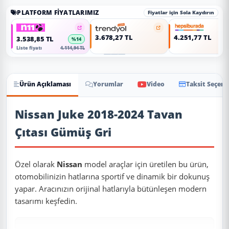
PLATFORM FIYATLARIMIZ
Fiyatlar için Sola Kaydırın
3.678,27 TL
4.251,77 TL
3.538,85 TL
%14
Liste fiyatı
4.114,94 TL
Ürün Açıklaması
Yorumlar
Video
Taksit Seçene
Ürün Açıklaması
Nissan Juke 2018-2024 Tavan
Çıtası Gümüş Gri
Özel olarak
Nissan
model araçlar için üretilen bu ürün,
otomobilinizin hatlarına sportif ve dinamik bir dokunuş
yapar. Aracınızın orijinal hatlarıyla bütünleşen modern
tasarımı keşfedin.