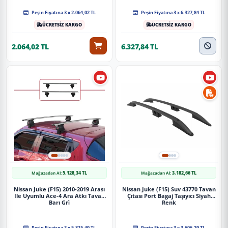
Siparişleriniz darbe emici özel ambalajlarla, kargoda zarar
Peşin Fiyatına 3 x 2.064,02 TL
Peşin Fiyatına 3 x 6.327,84 TL
görmeyecek şekilde paketlenerek tarafınıza ulaştırılır. %100
ÜCRETSİZ KARGO
ÜCRETSİZ KARGO
Müşteri memnuniyeti garantisiyle.
2.064,02 TL
6.327,84 TL
5.128,34 TL
3.182,66 TL
Mağazadan Al:
Mağazadan Al:
Nissan Juke (F15) 2010-2019 Arası
Nissan Juke (F15) Suv 43770 Tavan
Ile Uyumlu Ace-4 Ara Atkı Tavan
Çıtası Port Bagaj Taşıyıcı Siyah
Barı Gri̇
Renk
Peşin Fiyatına 3 x 5.815,49 TL
Peşin Fiyatına 3 x 3.696,29 TL