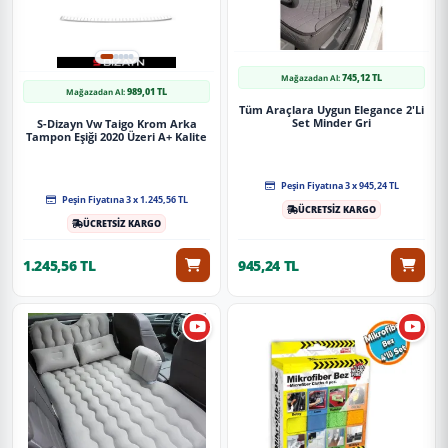
745,12 TL
Mağazadan Al:
989,01 TL
Mağazadan Al:
Tüm Araçlara Uygun Elegance 2'Li
Set Minder Gri
S-Dizayn Vw Taigo Krom Arka
Tampon Eşiği 2020 Üzeri A+ Kalite
Peşin Fiyatına 3 x 945,24 TL
Peşin Fiyatına 3 x 1.245,56 TL
ÜCRETSİZ KARGO
ÜCRETSİZ KARGO
1.245,56 TL
945,24 TL