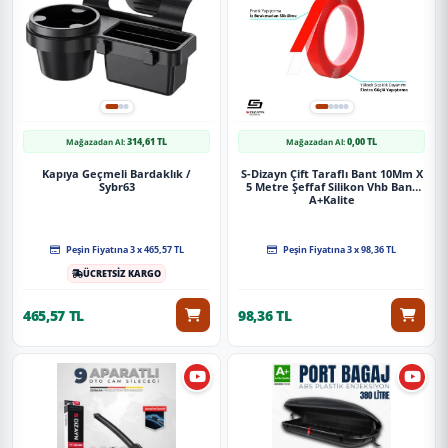
314,61 TL
0,00 TL
Mağazadan Al:
Mağazadan Al:
Kapıya Geçmeli Bardaklık /
S-Dizayn Çift Taraflı Bant 10Mm X
Sybr63
5 Metre Şeffaf Silikon Vhb Bant
A+Kalite
Peşin Fiyatına 3 x 465,57 TL
Peşin Fiyatına 3 x 98,36 TL
ÜCRETSİZ KARGO
465,57 TL
98,36 TL