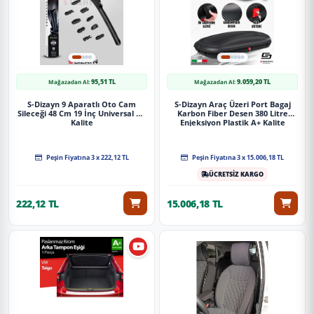
95,51 TL
9.059,20 TL
Mağazadan Al:
Mağazadan Al:
S-Dizayn 9 Aparatlı Oto Cam
S-Dizayn Araç Üzeri Port Bagaj
Sileceği 48 Cm 19 İnç Universal A+
Karbon Fiber Desen 380 Litre
Kalite
Enjeksiyon Plastik A+ Kalite
Peşin Fiyatına 3 x 222,12 TL
Peşin Fiyatına 3 x 15.006,18 TL
ÜCRETSİZ KARGO
222,12 TL
15.006,18 TL