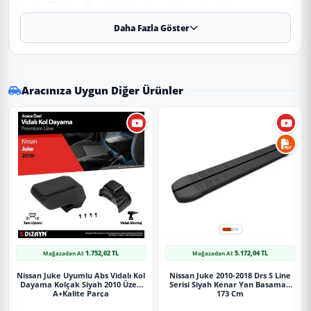
✨ Ürün Özellikleri ve Avantajları
Daha Fazla Göster
✔
Uyumlu Yıllar:
2018 - 2019 - 2020 - 2021 - 2022 - 2023 -
2024 modelleriyle tam uyumludur.
⚠️
Aracınızın modeli 2018 (ve altı) veya 2024 (ve üstü) ise, kasa
koduna (Makyajlı Kasa) göre kontrol etmenizi rica ederiz.
Aracınıza Uygun Diğer Ürünler
✔
Malzeme:
Dayanıklı ve uzun ömürlü malzeme.
Uygulama
Aracınızın ölçülerine uygundur. Montaj işlemi el
yatkınlığı gerektirebilir.
Paket İçeriği
1.752,02 TL
5.172,04 TL
Mağazadan Al:
Mağazadan Al:
Nissan Juke 2018-2024 Tavan Çıtası Gümüş Gri
Nissan Juke Uyumlu Abs Vidalı Kol
Nissan Juke 2010-2018 Drs S Line
Dayama Kolçak Siyah 2010 Üzeri
Serisi Siyah Kenar Yan Basamak
A+Kalite Parça
173 Cm
Güvenli Teslimat