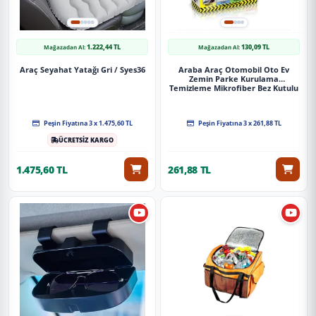
1.222,44 TL
130,09 TL
Mağazadan Al:
Mağazadan Al:
Araç Seyahat Yatağı Gri / Syes36
Araba Araç Otomobil Oto Ev
Zemin Parke Kurulama
Temizleme Mikrofiber Bez Kutulu
4'Lü Set
Peşin Fiyatına 3 x 1.475,60 TL
Peşin Fiyatına 3 x 261,88 TL
ÜCRETSİZ KARGO
1.475,60 TL
261,88 TL