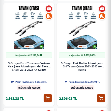
2.163,04 TL
2.013,24 TL
Mağazadan Al:
Mağazadan Al:
S-Dizayn Ford Tourneo Custom
S-Dizayn Fiat Doblo Aluminyum
Kısa Şase Aluminyum Gri Tavan
Gri Tavan Çıtası 2001-2010 A+
Çıtası 2012-2023 A+ Kalite
Kalite
Peşin Fiyatına 3 x 2.563,38 TL
Peşin Fiyatına 3 x 2.396,93 TL
ÜCRETSİZ KARGO
ÜCRETSİZ KARGO
2.563,38 TL
2.396,93 TL