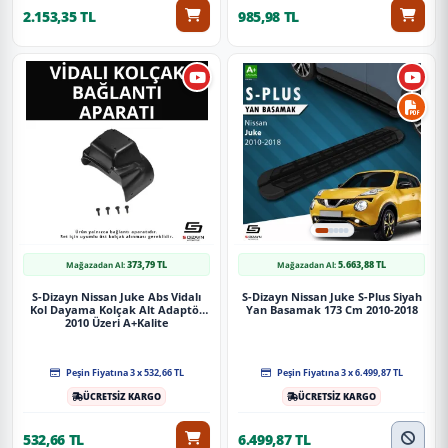
2.153,35 TL
985,98 TL
373,79 TL
5.663,88 TL
Mağazadan Al:
Mağazadan Al:
S-Dizayn Nissan Juke Abs Vidalı
S-Dizayn Nissan Juke S-Plus Siyah
Kol Dayama Kolçak Alt Adaptör
Yan Basamak 173 Cm 2010-2018
2010 Üzeri A+Kalite
Peşin Fiyatına 3 x 532,66 TL
Peşin Fiyatına 3 x 6.499,87 TL
ÜCRETSİZ KARGO
ÜCRETSİZ KARGO
532,66 TL
6.499,87 TL