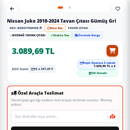
Nissan Juke 2018-2024 Tavan Çıtası Gümüş Gri
SKU: BZDGTVN0008
Soru Sor
TAVAN ÇITASI
BOZDAĞ TAVAN ÇITASI
Stokta Var
Ücretsiz Kargo
3.089,69 TL
Peşin fiyatına 3 taksit
1.029,90 TL x 3
KDV Dahil
12 x 357,45 ₺
%5 Havale
Özel Araçla Teslimat
Hacim/yapı gereği sadece özel araçla teslimat sunulur. Montaj
yoktur.
Teslimat veya montaj adresi