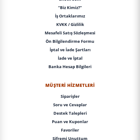
“Biz Kimiz?”
İş Ortaklarımız
KVKK / Gizlilik
Mesafeli Satış Sözleşmesi
Ön Bilgilendirme Formu
İptal ve İade Şartları
İade ve İptal
Banka Hesap Bilgileri
MÜŞTERI HIZMETLERI
Siparişler
Soru ve Cevaplar
Destek Talepleri
Puan ve Kuponlar
Favoriler
Şifremi Unuttum