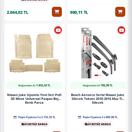
2.064,02 TL
900,11 TL
1.832,42 TL
782,98 TL
Mağazadan Al:
Mağazadan Al:
Nissan Juke Uyumlu Yeni Seri Pufi
Bosch Aeroeco Serisi Nissan Juke
3D Move Universal Paspas Bej
Silecek Takımı 2010-2016 Muz Tip
Renk Parça
Silecek
Peşin Fiyatına 3 x 2.153,35 TL
Peşin Fiyatına 3 x 985,98 TL
ÜCRETSİZ KARGO
ÜCRETSİZ KARGO