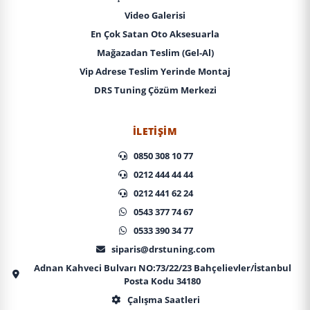
Video Galerisi
En Çok Satan Oto Aksesuarla
Mağazadan Teslim (Gel-Al)
Vip Adrese Teslim Yerinde Montaj
DRS Tuning Çözüm Merkezi
İLETIŞIM
0850 308 10 77
0212 444 44 44
0212 441 62 24
0543 377 74 67
0533 390 34 77
siparis@drstuning.com
Adnan Kahveci Bulvarı NO:73/22/23 Bahçelievler/İstanbul
Posta Kodu 34180
Çalışma Saatleri