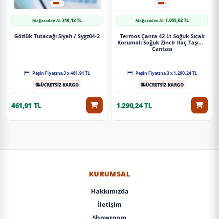
310,12 TL
1.055,62 TL
Mağazadan Al:
Mağazadan Al:
Gözlük Tutacağı Siyah / Sygz04-2
Termos Çanta 42 Lt Soğuk Sıcak
Korumalı Soğuk Zincir Ilaç Taşıma
Çantası
Peşin Fiyatına 3 x 461,91 TL
Peşin Fiyatına 3 x 1.290,24 TL
ÜCRETSİZ KARGO
ÜCRETSİZ KARGO
461,91 TL
1.290,24 TL
KURUMSAL
Hakkımızda
İletişim
Showroom