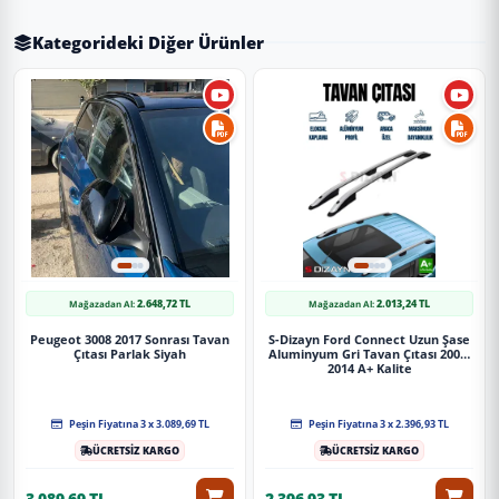
Kategorideki Diğer Ürünler
2.648,72 TL
2.013,24 TL
Mağazadan Al:
Mağazadan Al:
Peugeot 3008 2017 Sonrası Tavan
S-Dizayn Ford Connect Uzun Şase
Çıtası Parlak Siyah
Aluminyum Gri Tavan Çıtası 2002-
2014 A+ Kalite
Peşin Fiyatına 3 x 3.089,69 TL
Peşin Fiyatına 3 x 2.396,93 TL
ÜCRETSİZ KARGO
ÜCRETSİZ KARGO
3.089,69 TL
2.396,93 TL