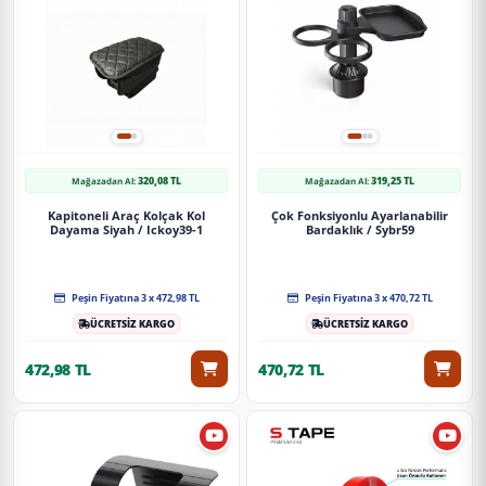
320,08 TL
319,25 TL
Mağazadan Al:
Mağazadan Al:
Kapitoneli Araç Kolçak Kol
Çok Fonksiyonlu Ayarlanabilir
Dayama Siyah / Ickoy39-1
Bardaklık / Sybr59
Peşin Fiyatına 3 x 472,98 TL
Peşin Fiyatına 3 x 470,72 TL
ÜCRETSİZ KARGO
ÜCRETSİZ KARGO
472,98 TL
470,72 TL