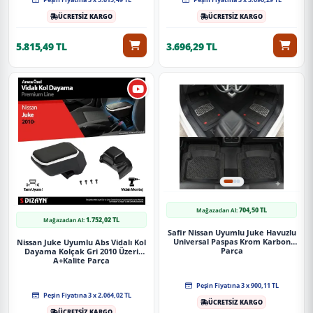
ÜCRETSİZ KARGO
ÜCRETSİZ KARGO
5.815,49 TL
3.696,29 TL
704,50 TL
Mağazadan Al:
1.752,02 TL
Mağazadan Al:
Safir Nissan Uyumlu Juke Havuzlu
Universal Paspas Krom Karbon
Nissan Juke Uyumlu Abs Vidalı Kol
Parça
Dayama Kolçak Gri 2010 Üzeri
A+Kalite Parça
Peşin Fiyatına 3 x 900,11 TL
Peşin Fiyatına 3 x 2.064,02 TL
ÜCRETSİZ KARGO
ÜCRETSİZ KARGO