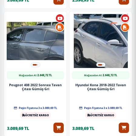
2.648,72 TL
2.648,72 TL
Mağazadan Al:
Mağazadan Al:
Peugeot 408 2022 Sonrası Tavan
Hyundai Kona 2018-2022 Tavan
Çıtası Gümüş Gri
Çıtası Gümüş Gri
Peşin Fiyatına 3 x 3.089,69 TL
Peşin Fiyatına 3 x 3.089,69 TL
ÜCRETSİZ KARGO
ÜCRETSİZ KARGO
3.089,69 TL
3.089,69 TL