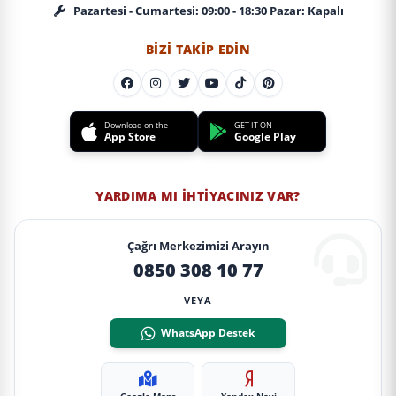
Pazartesi - Cumartesi: 09:00 - 18:30 Pazar: Kapalı
BIZI TAKIP EDIN
Download on the
GET IT ON
App Store
Google Play
YARDIMA MI İHTIYACINIZ VAR?
Çağrı Merkezimizi Arayın
0850 308 10 77
VEYA
WhatsApp Destek
Google Maps
Yandex Navi