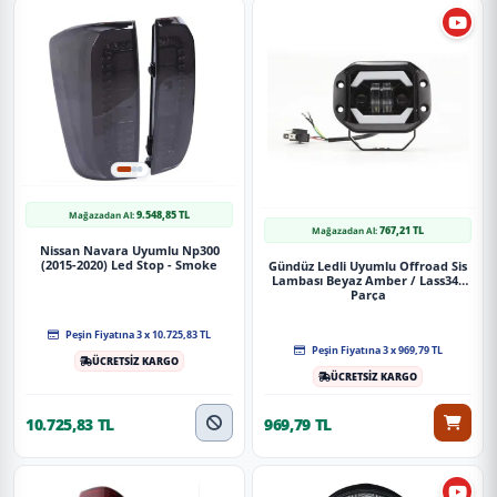
Uygulama
Aracınızın ölçülerine uygundur. Montaj işlemi el
yatkınlığı gerektirebilir.
Paket İçeriği
Offroad sis lambası 12-60v Beyaz 26w Amber 26w adet / LASS354
9.548,85 TL
Mağazadan Al:
767,21 TL
Mağazadan Al:
Nissan Navara Uyumlu Np300
Güvenli Teslimat
(2015-2020) Led Stop - Smoke
Gündüz Ledli Uyumlu Offroad Sis
Lambası Beyaz Amber / Lass349
Siparişleriniz darbe emici özel ambalajlarla, kargoda zarar
Parça
görmeyecek şekilde paketlenerek tarafınıza ulaştırılır. %100
Müşteri memnuniyeti garantisiyle.
Peşin Fiyatına 3 x 10.725,83 TL
Peşin Fiyatına 3 x 969,79 TL
ÜCRETSİZ KARGO
ÜCRETSİZ KARGO
10.725,83 TL
969,79 TL