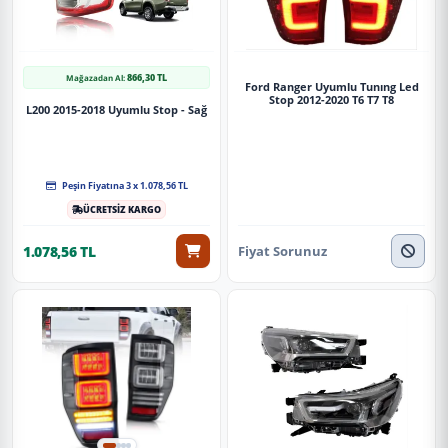
866,30 TL
Mağazadan Al:
Ford Ranger Uyumlu Tunıng Led
Stop 2012-2020 T6 T7 T8
L200 2015-2018 Uyumlu Stop - Sağ
Peşin Fiyatına 3 x 1.078,56 TL
ÜCRETSİZ KARGO
Fiyat Sorunuz
1.078,56 TL