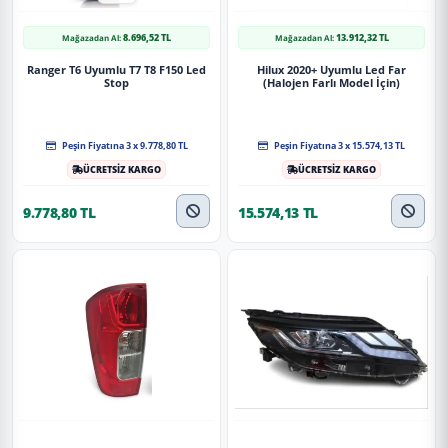
8.696,52 TL
13.912,32 TL
Mağazadan Al:
Mağazadan Al:
Ranger T6 Uyumlu T7 T8 F150 Led
Hilux 2020+ Uyumlu Led Far
Stop
(Halojen Farlı Model İçin)
Peşin Fiyatına 3 x 9.778,80 TL
Peşin Fiyatına 3 x 15.574,13 TL
ÜCRETSİZ KARGO
ÜCRETSİZ KARGO
9.778,80 TL
15.574,13 TL