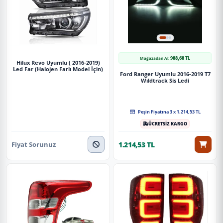
988,68 TL
Mağazadan Al:
Hilux Revo Uyumlu ( 2016-2019)
Led Far (Halojen Farlı Model İçin)
Ford Ranger Uyumlu 2016-2019 T7
Wıldtrack Sis Ledi
Peşin Fiyatına 3 x 1.214,53 TL
ÜCRETSİZ KARGO
Fiyat Sorunuz
1.214,53 TL