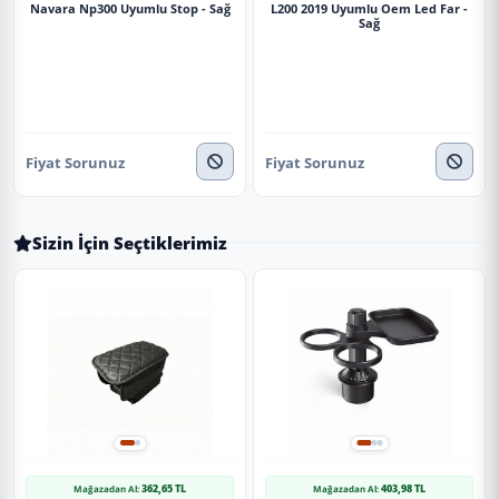
Navara Np300 Uyumlu Stop - Sağ
L200 2019 Uyumlu Oem Led Far -
Sağ
Fiyat Sorunuz
Fiyat Sorunuz
Sizin İçin Seçtiklerimiz
362,65 TL
403,98 TL
Mağazadan Al:
Mağazadan Al: