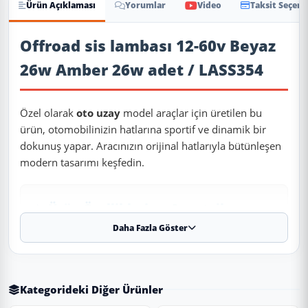
Ürün Açıklaması
Yorumlar
Video
Taksit Seçene
Ürün Açıklaması
Offroad sis lambası 12-60v Beyaz
26w Amber 26w adet / LASS354
Özel olarak
oto uzay
model araçlar için üretilen bu
ürün, otomobilinizin hatlarına sportif ve dinamik bir
dokunuş yapar. Aracınızın orijinal hatlarıyla bütünleşen
modern tasarımı keşfedin.
✨ Ürün Özellikleri ve Avantajları
Daha Fazla Göster
✔
Birebir Uyum:
Aracınızın orijinal ölçülerine sadık kalınarak
üretilmiştir.
✔
Malzeme:
Eva Dolgu
Kategorideki Diğer Ürünler