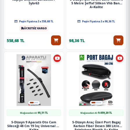
Sybr63
5 Metre Şeffaf Silikon Vhb Bant
A+Kalite
Peşin Fiyatına 3 x 558,68 TL
Peşin Fiyatına 3 x 98,36 TL
ÜCRETSİZ KARGO
558,68 TL
98,36 TL
95,51 TL
9.059,20 TL
Mağazadan Al:
Mağazadan Al:
S-Dizayn 9 Aparatlı Oto Cam
S-Dizayn Araç Üzeri Port Bagaj
Sileceği 48 Cm 19 İnç Universal A+
Karbon Fiber Desen 380 Litre
Kalite
Enjeksiyon Plastik A+ Kalite