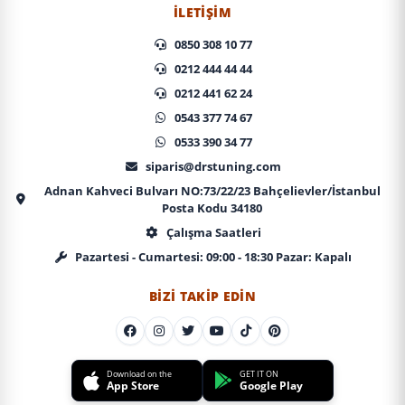
İLETIŞIM
0850 308 10 77
0212 444 44 44
0212 441 62 24
0543 377 74 67
0533 390 34 77
siparis@drstuning.com
Adnan Kahveci Bulvarı NO:73/22/23 Bahçelievler/İstanbul
Posta Kodu 34180
Çalışma Saatleri
Pazartesi - Cumartesi: 09:00 - 18:30 Pazar: Kapalı
BIZI TAKIP EDIN
Download on the
GET IT ON
App Store
Google Play