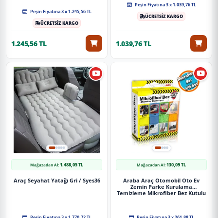
Peşin Fiyatına 3 x 1.039,76 TL
Peşin Fiyatına 3 x 1.245,56 TL
ÜCRETSİZ KARGO
ÜCRETSİZ KARGO
1.245,56 TL
1.039,76 TL
1.488,05 TL
130,09 TL
Mağazadan Al:
Mağazadan Al:
Araç Seyahat Yatağı Gri / Syes36
Araba Araç Otomobil Oto Ev
Zemin Parke Kurulama
Temizleme Mikrofiber Bez Kutulu
4'Lü Set
Peşin Fiyatına 3 x 1.770,72 TL
Peşin Fiyatına 3 x 261,88 TL