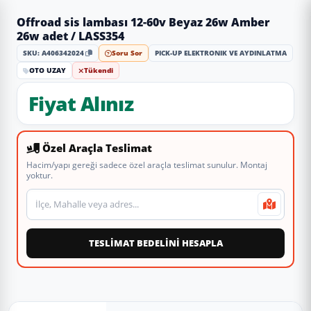
Offroad sis lambası 12-60v Beyaz 26w Amber
26w adet / LASS354
SKU: A406342024
Soru Sor
PICK-UP ELEKTRONIK VE AYDINLATMA
OTO UZAY
Tükendi
Fiyat Alınız
Özel Araçla Teslimat
Hacim/yapı gereği sadece özel araçla teslimat sunulur. Montaj
yoktur.
Teslimat veya montaj adresi
TESLİMAT BEDELİNİ HESAPLA