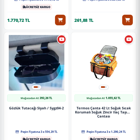
ÜCRETSİZ KARGO
1.770,72 TL
261,88 TL
393,26 TL
1.055,62 TL
Mağazadan Al:
Mağazadan Al:
Gözlük Tutacağı Siyah / Sygz04-2
Termos Çanta 42 Lt Soğuk Sıcak
Korumalı Soğuk Zincir Ilaç Taşıma
Çantası
Peşin Fiyatına 3 x 554,29 TL
Peşin Fiyatına 3 x 1.290,24 TL
ÜCRETSİZ KARGO
ÜCRETSİZ KARGO