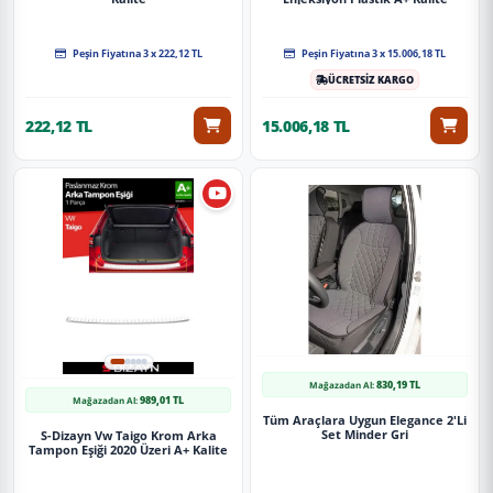
Peşin Fiyatına 3 x 222,12 TL
Peşin Fiyatına 3 x 15.006,18 TL
ÜCRETSİZ KARGO
222,12 TL
15.006,18 TL
830,19 TL
Mağazadan Al:
989,01 TL
Mağazadan Al:
Tüm Araçlara Uygun Elegance 2'Li
Set Minder Gri
S-Dizayn Vw Taigo Krom Arka
Tampon Eşiği 2020 Üzeri A+ Kalite