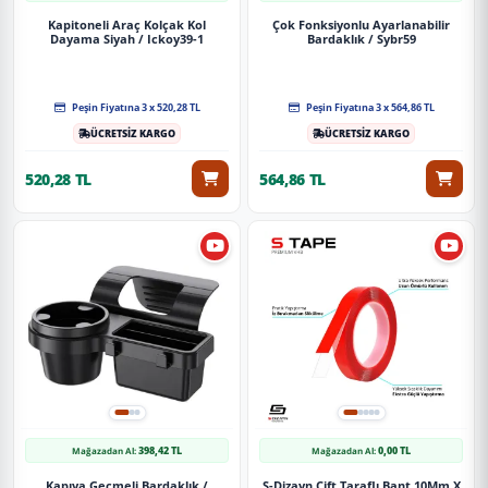
Kapitoneli Araç Kolçak Kol
Çok Fonksiyonlu Ayarlanabilir
Dayama Siyah / Ickoy39-1
Bardaklık / Sybr59
Peşin Fiyatına 3 x 520,28 TL
Peşin Fiyatına 3 x 564,86 TL
ÜCRETSİZ KARGO
ÜCRETSİZ KARGO
520,28 TL
564,86 TL
398,42 TL
0,00 TL
Mağazadan Al:
Mağazadan Al:
Kapıya Geçmeli Bardaklık /
S-Dizayn Çift Taraflı Bant 10Mm X