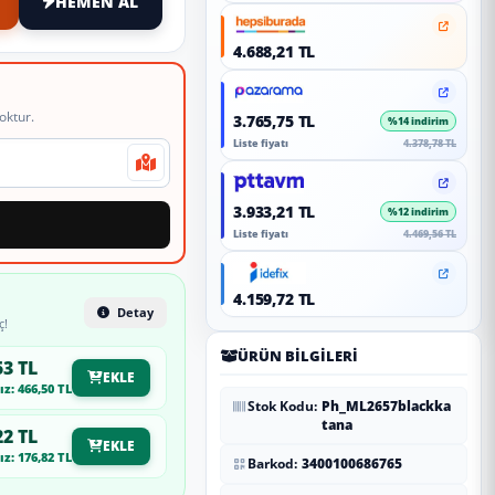
HEMEN AL
4.688,21 TL
oktur.
3.765,75 TL
%14 indirim
Liste fiyatı
4.378,78 TL
3.933,21 TL
%12 indirim
Liste fiyatı
4.469,56 TL
4.159,72 TL
Detay
ç!
ÜRÜN BILGILERI
53 TL
EKLE
z: 466,50 TL
Stok Kodu:
Ph_ML2657blackka
tana
22 TL
EKLE
z: 176,82 TL
Barkod:
3400100686765