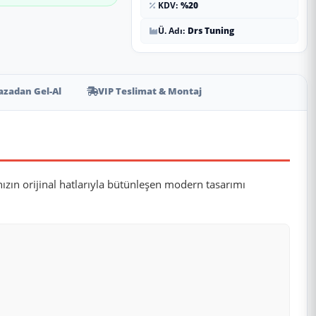
KDV:
%20
Ü. Adı:
Drs Tuning
zadan Gel-Al
VIP Teslimat & Montaj
nızın orijinal hatlarıyla bütünleşen modern tasarımı