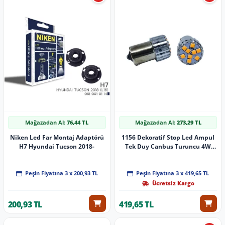
Mağazadan Al:
76,44 TL
Mağazadan Al:
273,29 TL
Niken Led Far Montaj Adaptörü
1156 Dekoratif Stop Led Ampul
H7 Hyundai Tucson 2018-
Tek Duy Canbus Turuncu 4W
24V / Laam951-3
Peşin Fiyatına 3 x 200,93 TL
Peşin Fiyatına 3 x 419,65 TL
Ücretsiz Kargo
200,93 TL
419,65 TL