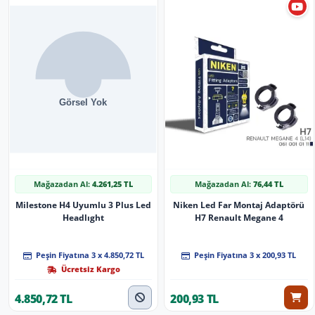
Mağazadan Al:
4.261,25 TL
Mağazadan Al:
76,44 TL
Milestone H4 Uyumlu 3 Plus Led
Niken Led Far Montaj Adaptörü
Headlıght
H7 Renault Megane 4
Peşin Fiyatına 3 x 4.850,72 TL
Peşin Fiyatına 3 x 200,93 TL
Ücretsiz Kargo
4.850,72 TL
200,93 TL