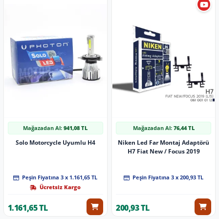
Mağazadan Al:
941,08 TL
Mağazadan Al:
76,44 TL
Solo Motorcycle Uyumlu H4
Niken Led Far Montaj Adaptörü
H7 Fiat New / Focus 2019
Peşin Fiyatına 3 x 1.161,65 TL
Peşin Fiyatına 3 x 200,93 TL
Ücretsiz Kargo
1.161,65 TL
200,93 TL