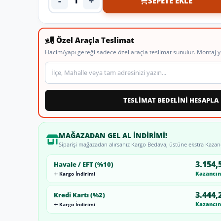
-
+
SEPETE EKLE
Ürün adedi
Özel Araçla Teslimat
Hacim/yapı gereği sadece özel araçla teslimat sunulur. Montaj y
Teslimat veya montaj adresi
TESLİMAT BEDELİNİ HESAPLA
MAĞAZADAN GEL AL İNDIRIMI!
Siparişi mağazadan alırsanız Kargo Bedava, üstüne ekstra Kazan
3.154,
Havale / EFT (%10)
Kazancını
Kargo İndirimi
3.444,
Kredi Kartı (%2)
Kazancını
Kargo İndirimi