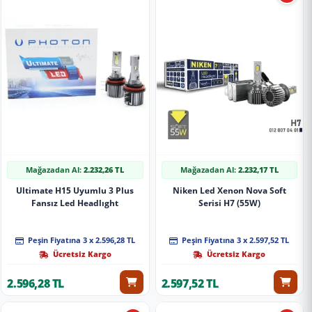
Mağazadan Al:
2.232,26 TL
Mağazadan Al:
2.232,17 TL
Ultimate H15 Uyumlu 3 Plus
Niken Led Xenon Nova Soft
Fansız Led Headlıght
Serisi H7 (55W)
Peşin Fiyatına 3 x 2.596,28 TL
Peşin Fiyatına 3 x 2.597,52 TL
Ücretsiz Kargo
Ücretsiz Kargo
2.596,28 TL
2.597,52 TL