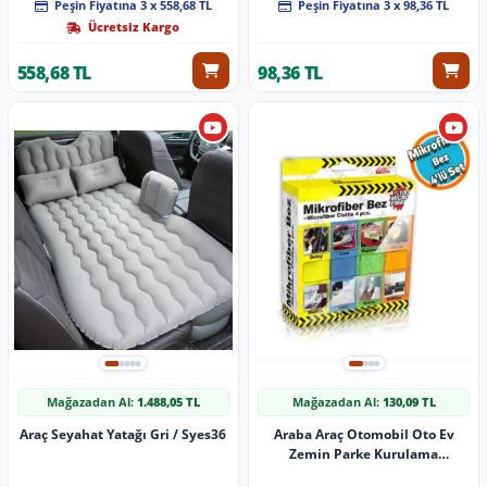
Peşin Fiyatına 3 x 558,68 TL
Peşin Fiyatına 3 x 98,36 TL
Ücretsiz Kargo
558,68 TL
98,36 TL
Mağazadan Al:
1.488,05 TL
Mağazadan Al:
130,09 TL
Araç Seyahat Yatağı Gri / Syes36
Araba Araç Otomobil Oto Ev
Zemin Parke Kurulama
Temizleme Mikrofiber Bez