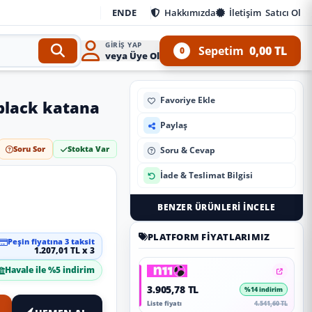
EN
DE
Hakkımızda
İletişim
Satıcı Ol
GIRIŞ YAP
Sepetim
0,00 TL
0
veya Üye Ol
Favoriye Ekle
black katana
Paylaş
Soru Sor
Stokta Var
Soru & Cevap
İade & Teslimat Bilgisi
BENZER ÜRÜNLERI İNCELE
PLATFORM FIYATLARIMIZ
Peşin fiyatına 3 taksit
1.207,01 TL x 3
Havale ile %5 indirim
3.905,78 TL
%14 indirim
Liste fiyatı
4.541,60 TL