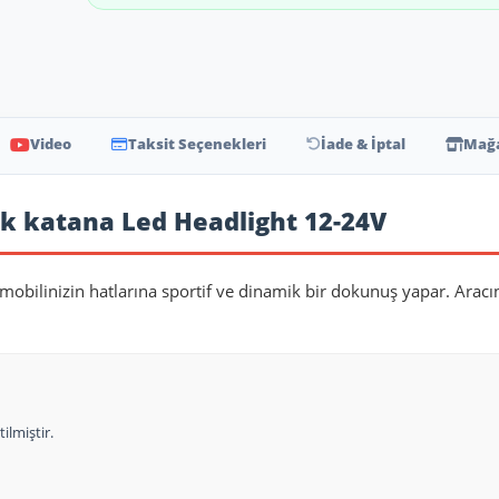
Video
Taksit Seçenekleri
İade & İptal
Mağa
k katana Led Headlight 12-24V
omobilinizin hatlarına sportif ve dinamik bir dokunuş yapar. Aracı
ilmiştir.