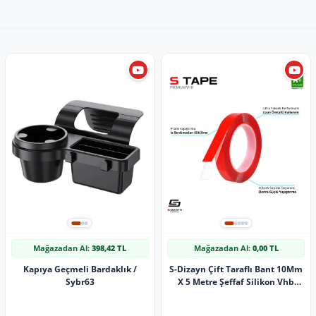
Mağazadan Al:
398,42 TL
Mağazadan Al:
0,00 TL
Kapıya Geçmeli Bardaklık /
S-Dizayn Çift Taraflı Bant 10Mm
Sybr63
X 5 Metre Şeffaf Silikon Vhb
Bant A+Kalite