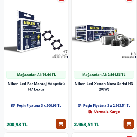
Mağazadan Al:
76,44 TL
Mağazadan Al:
2.561,56 TL
Niken Led Far Montaj Adaptörü
Niken Led Xenon Nova Serisi H3
H7 Lexus
(90W)
Peşin Fiyatına 3 x 200,93 TL
Peşin Fiyatına 3 x 2.963,51 TL
Ücretsiz Kargo
200,93 TL
2.963,51 TL