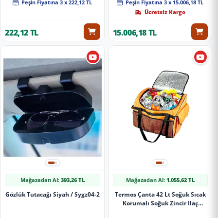
Peşin Fiyatına 3 x 222,12 TL
Peşin Fiyatına 3 x 15.006,18 TL
Ücretsiz Kargo
222,12 TL
15.006,18 TL
Mağazadan Al:
393,26 TL
Mağazadan Al:
1.055,62 TL
Gözlük Tutacağı Siyah / Sygz04-2
Termos Çanta 42 Lt Soğuk Sıcak
Korumalı Soğuk Zincir Ilaç
Taşıma Çantası