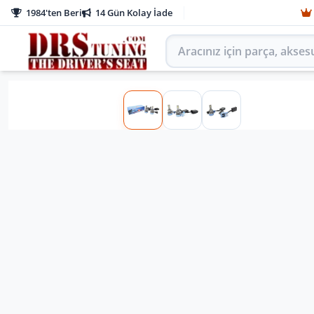
1984'ten Beri
14 Gün Kolay İade
Aracınız için parça arayın