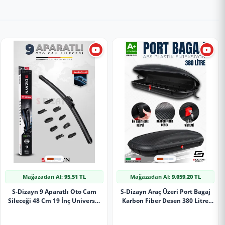
Mağazadan Al:
95,51 TL
Mağazadan Al:
9.059,20 TL
S-Dizayn 9 Aparatlı Oto Cam
S-Dizayn Araç Üzeri Port Bagaj
Sileceği 48 Cm 19 İnç Universal
Karbon Fiber Desen 380 Litre
A+ Kalite
Enjeksiyon Plastik A+ Kalite