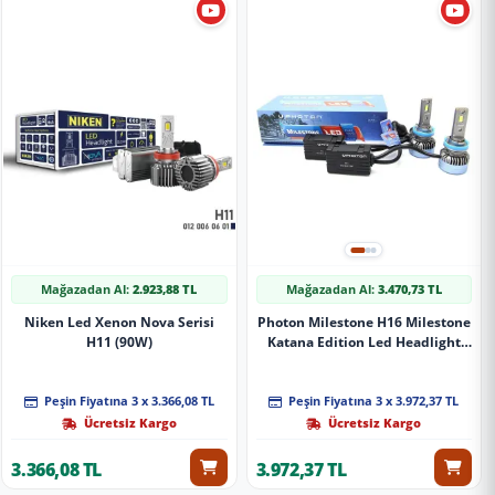
Mağazadan Al:
2.923,88 TL
Mağazadan Al:
3.470,73 TL
Niken Led Xenon Nova Serisi
Photon Milestone H16 Milestone
H11 (90W)
Katana Edition Led Headlight
12-24V
Peşin Fiyatına 3 x 3.366,08 TL
Peşin Fiyatına 3 x 3.972,37 TL
Ücretsiz Kargo
Ücretsiz Kargo
3.366,08 TL
3.972,37 TL