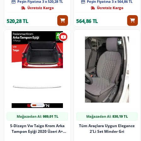
Peşin Fiyatına 3 x 520,28 TL
Peşin Fiyatına 3 x 564,86 TL
Ücretsiz Kargo
Ücretsiz Kargo
520,28 TL
564,86 TL
Mağazadan Al:
989,01 TL
Mağazadan Al:
830,19 TL
S-Dizayn Vw Taigo Krom Arka
Tüm Araçlara Uygun Elegance
Tampon Eşiği 2020 Üzeri A+
2'Li Set Minder Gri
Kalite