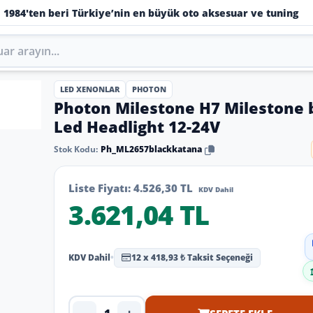
1984'ten beri Türkiye’nin en büyük oto aksesuar ve tuning
LED XENONLAR
PHOTON
Photon Milestone H7 Milestone 
Led Headlight 12-24V
Stok Kodu:
Ph_ML2657blackkatana
Liste Fiyatı:
4.526,30 TL
KDV Dahil
3.621,04 TL
KDV Dahil
•
12 x 418,93 ₺ Taksit Seçeneği