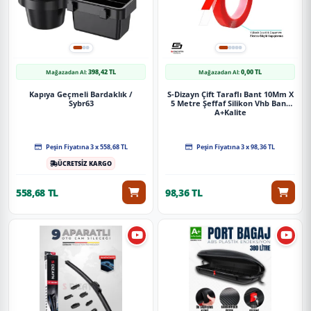
398,42 TL
0,00 TL
Mağazadan Al:
Mağazadan Al:
Kapıya Geçmeli Bardaklık /
S-Dizayn Çift Taraflı Bant 10Mm X
Sybr63
5 Metre Şeffaf Silikon Vhb Bant
A+Kalite
Peşin Fiyatına 3 x 558,68 TL
Peşin Fiyatına 3 x 98,36 TL
ÜCRETSİZ KARGO
558,68 TL
98,36 TL