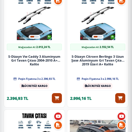
2.013,24 TL
2.552,54 TL
Mağazadan Al:
Mağazadan Al:
S-Dizayn Vw Caddy 3 Aluminyum
S-Dizayn Citroen Berlingo 3 Uzun
Gri Tavan Çıtası 2004-2010 A+
Şase Aluminyum Gri Tavan Çıtası
Kalite
2019 Üzeri A+ Kalite
Peşin Fiyatına 3 x 2.396,93 TL
Peşin Fiyatına 3 x 2.996,16 TL
ÜCRETSİZ KARGO
ÜCRETSİZ KARGO
2.396,93 TL
2.996,16 TL