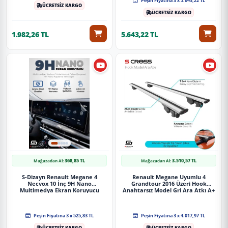
Peşin Fiyatına 3 x 5.643,22 TL
ÜCRETSİZ KARGO
Güvenli Teslimat
ÜCRETSİZ KARGO
Siparişleriniz darbe emici özel ambalajlarla, kargoda zarar
görmeyecek şekilde paketlenerek tarafınıza ulaştırılır. %100
1.982,26 TL
5.643,22 TL
Müşteri memnuniyeti garantisiyle.
368,85 TL
3.510,57 TL
Mağazadan Al:
Mağazadan Al:
S-Dizayn Renault Megane 4
Renault Megane Uyumlu 4
Necvox 10 İnç 9H Nano
Grandtour 2016 Üzeri Hook
Multimedya Ekran Koruyucu
Anahtarsız Model Gri Ara Atkı A+
(Mat) 2016-2022 A+ Kalite
Kalite Parça
Peşin Fiyatına 3 x 525,83 TL
Peşin Fiyatına 3 x 4.017,97 TL
ÜCRETSİZ KARGO
ÜCRETSİZ KARGO