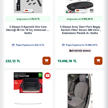
95,51 TL
9.059,20 TL
Mağazadan Al:
Mağazadan Al:
S-Dizayn 9 Aparatlı Oto Cam
S-Dizayn Araç Üzeri Port Bagaj
Sileceği 48 Cm 19 İnç Universal A+
Karbon Fiber Desen 380 Litre
Kalite
Enjeksiyon Plastik A+ Kalite
Peşin Fiyatına 3 x 222,12 TL
Peşin Fiyatına 3 x 15.006,18 TL
ÜCRETSİZ KARGO
222,12 TL
15.006,18 TL