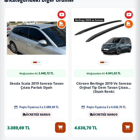
2.648,72 TL
4.041,03 TL
Mağazadan Al:
Mağazadan Al:
Skoda Scala 2019 Sonrası Tavan
Citroen Berlingo 2019 Ve Sonrası
Çıtası Parlak Siyah
Orjinal Tip Oem Tavan Çıtası
(Siyah Renk)
Peşin Fiyatına 3 x 3.089,69 TL
Peşin Fiyatına 3 x 4.636,70 TL
ÜCRETSİZ KARGO
ÜCRETSİZ KARGO
3.089,69 TL
4.636,70 TL