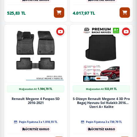
525,83 TL
4.017,97 TL
1.504,70 TL
533,81 TL
Mağazadan Al:
Mağazadan Al:
Renault Megane 4 Paspas 5D
S-Dizayn Renault Megane 4 3D Pro
2016-2021
Bagaj Havuzu Sol Kulaklı 2016
Üzeri A+ Kalite
Peşin Fiyatına 3 x 1.818,55 TL
Peşin Fiyatına 3 x 739,79 TL
ÜCRETSİZ KARGO
ÜCRETSİZ KARGO