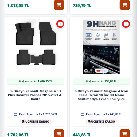
1.818,55 TL
739,79 TL
1.426,25 TL
295,09 TL
Mağazadan Al:
Mağazadan Al:
S-Dizayn Renault Megane 4 3D
S-Dizayn Renault Megane 4 Icon
Plus Havuzlu Paspas 2016-2021 A+
Tesla Ekran 10 İnç 9H Nano
Kalite
Multimedya Ekran Koruyucu
(Parlak) 2016-2022 A+ Kalite
Peşin Fiyatına 3 x 1.702,06 TL
Peşin Fiyatına 3 x 443,88 TL
ÜCRETSİZ KARGO
ÜCRETSİZ KARGO
1.702,06 TL
443,88 TL