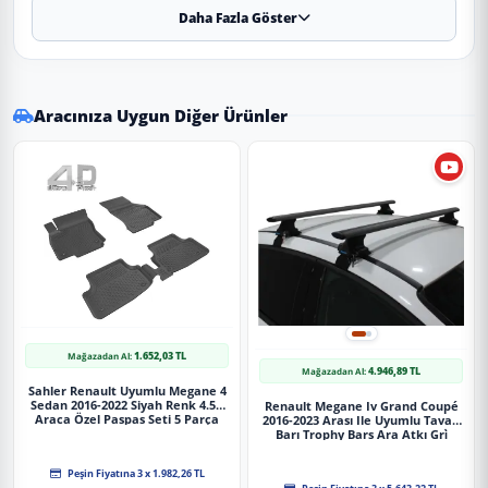
Daha Fazla Göster
✔
Uyumluluk:
2023 ve sonrası tüm model yıllarına
uyumludur.
⚠️
Aracın üretim yapısı ve paket farklılık (Makyajlı/Makyajsız)
nedeniyle sipariş öncesi teyit almanızı öneririz.
Aracınıza Uygun Diğer Ürünler
✔
Malzeme:
Dayanıklı ve uzun ömürlü malzeme.
✔
Görünüm:
Piano Black (Parlak Siyah). Boya gerektirmez,
montaja hazırdır.
Uygulama
Aracınızın ölçülerine uygundur. Montaj işlemi el
yatkınlığı gerektirebilir.
1.652,03 TL
Mağazadan Al:
4.946,89 TL
Mağazadan Al:
Sahler Renault Uyumlu Megane 4
Paket İçeriği
Sedan 2016-2022 Siyah Renk 4.5D
Renault Megane Iv Grand Coupé
Araca Özel Paspas Seti 5 Parça
2016-2023 Arası Ile Uyumlu Tavan
Barı Trophy Bars Ara Atkı Gri̇
Renault Megane E-Tech 2023 Sonrası Tavan Çıtası Parlak Siyah
Peşin Fiyatına 3 x 1.982,26 TL