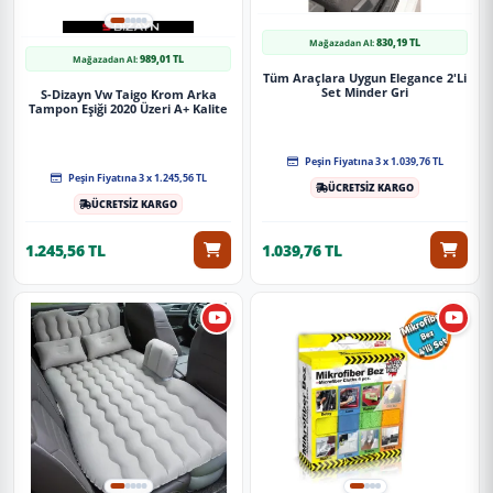
830,19 TL
Mağazadan Al:
989,01 TL
Mağazadan Al:
Tüm Araçlara Uygun Elegance 2'Li
Set Minder Gri
S-Dizayn Vw Taigo Krom Arka
Tampon Eşiği 2020 Üzeri A+ Kalite
Peşin Fiyatına 3 x 1.039,76 TL
Peşin Fiyatına 3 x 1.245,56 TL
ÜCRETSİZ KARGO
ÜCRETSİZ KARGO
1.245,56 TL
1.039,76 TL