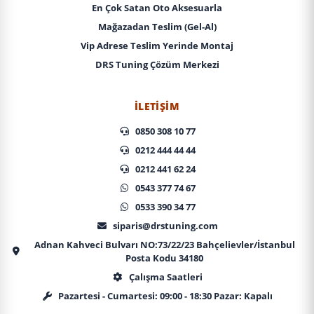
En Çok Satan Oto Aksesuarla
Mağazadan Teslim (Gel-Al)
Vip Adrese Teslim Yerinde Montaj
DRS Tuning Çözüm Merkezi
İLETIŞIM
0850 308 10 77
0212 444 44 44
0212 441 62 24
0543 377 74 67
0533 390 34 77
siparis@drstuning.com
Adnan Kahveci Bulvarı NO:73/22/23 Bahçelievler/İstanbul
Posta Kodu 34180
Çalışma Saatleri
Pazartesi - Cumartesi: 09:00 - 18:30 Pazar: Kapalı