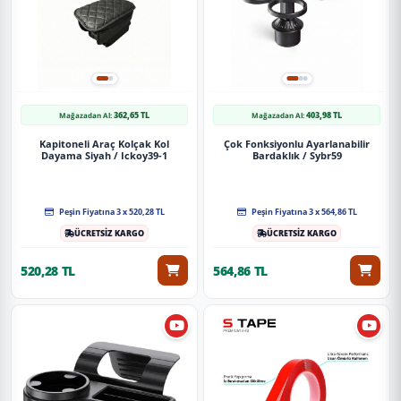
362,65 TL
403,98 TL
Mağazadan Al:
Mağazadan Al:
Kapitoneli Araç Kolçak Kol
Çok Fonksiyonlu Ayarlanabilir
Dayama Siyah / Ickoy39-1
Bardaklık / Sybr59
Peşin Fiyatına 3 x 520,28 TL
Peşin Fiyatına 3 x 564,86 TL
ÜCRETSİZ KARGO
ÜCRETSİZ KARGO
520,28 TL
564,86 TL