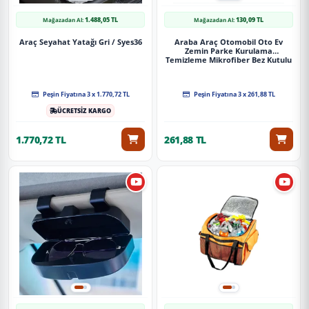
1.488,05 TL
130,09 TL
Mağazadan Al:
Mağazadan Al:
Araç Seyahat Yatağı Gri / Syes36
Araba Araç Otomobil Oto Ev
Zemin Parke Kurulama
Temizleme Mikrofiber Bez Kutulu
4'Lü Set
Peşin Fiyatına 3 x 1.770,72 TL
Peşin Fiyatına 3 x 261,88 TL
ÜCRETSİZ KARGO
1.770,72 TL
261,88 TL