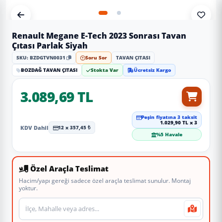
Renault Megane E-Tech 2023 Sonrası Tavan
Çıtası Parlak Siyah
SKU: BZDGTVN0031
Soru Sor
TAVAN ÇITASI
BOZDAĞ TAVAN ÇITASI
Stokta Var
Ücretsiz Kargo
3.089,69 TL
Peşin fiyatına 3 taksit
1.029,90 TL x 3
KDV Dahil
12 x 357,45 ₺
%5 Havale
Özel Araçla Teslimat
Hacim/yapı gereği sadece özel araçla teslimat sunulur. Montaj
yoktur.
Teslimat veya montaj adresi