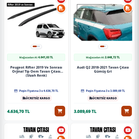
4.041,03 TL
2.648,72 TL
Mağazadan Al:
Mağazadan Al:
Peugeot Rifter 2019 Ve Sonrası
Audi Q2 2018-2021 Tavan Çıtası
Orjinal Tip Oem Tavan Çıtası
Gümüş Gri
(Siyah Renk)
Peşin Fiyatına 3 x 4.636,70 TL
Peşin Fiyatına 3 x 3.089,69 TL
ÜCRETSİZ KARGO
ÜCRETSİZ KARGO
4.636,70 TL
3.089,69 TL