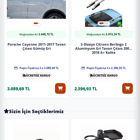
2.648,72 TL
2.013,24 TL
Mağazadan Al:
Mağazadan Al:
Porsche Cayenne 2011-2017 Tavan
S-Dizayn Citroen Berlingo 2
Çıtası Gümüş Gri
Aluminyum Gri Tavan Çıtası 2008-
2018 A+ Kalite
Peşin Fiyatına 3 x 3.089,69 TL
Peşin Fiyatına 3 x 2.396,93 TL
ÜCRETSİZ KARGO
ÜCRETSİZ KARGO
3.089,69 TL
2.396,93 TL
Sizin İçin Seçtiklerimiz