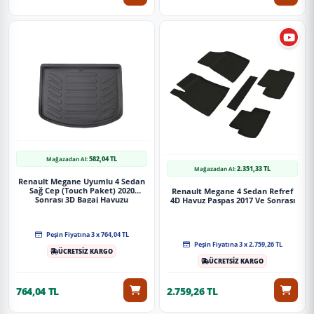
582,04 TL
Mağazadan Al:
2.351,33 TL
Mağazadan Al:
Renault Megane Uyumlu 4 Sedan
Sağ Cep (Touch Paket) 2020
Renault Megane 4 Sedan Refref
Sonrası 3D Bagaj Havuzu
4D Havuz Paspas 2017 Ve Sonrası
Peşin Fiyatına 3 x 764,04 TL
Peşin Fiyatına 3 x 2.759,26 TL
ÜCRETSİZ KARGO
ÜCRETSİZ KARGO
764,04 TL
2.759,26 TL