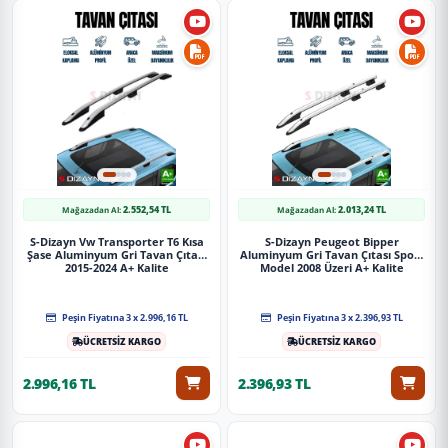
2.552,54 TL
2.013,24 TL
Mağazadan Al:
Mağazadan Al:
S-Dizayn Vw Transporter T6 Kısa
S-Dizayn Peugeot Bipper
Şase Aluminyum Gri Tavan Çıtası
Aluminyum Gri Tavan Çıtası Sport
2015-2024 A+ Kalite
Model 2008 Üzeri A+ Kalite
Peşin Fiyatına 3 x 2.996,16 TL
Peşin Fiyatına 3 x 2.396,93 TL
ÜCRETSİZ KARGO
ÜCRETSİZ KARGO
2.996,16 TL
2.396,93 TL