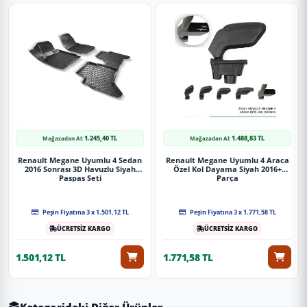
1.245,40 TL
1.488,83 TL
Mağazadan Al:
Mağazadan Al:
Renault Megane Uyumlu 4 Sedan
Renault Megane Uyumlu 4 Araca
2016 Sonrası 3D Havuzlu Siyah
Özel Kol Dayama Siyah 2016+
Paspas Seti
Parça
Peşin Fiyatına 3 x 1.501,12 TL
Peşin Fiyatına 3 x 1.771,58 TL
ÜCRETSİZ KARGO
ÜCRETSİZ KARGO
1.501,12 TL
1.771,58 TL
Kategorideki Diğer Ürünler