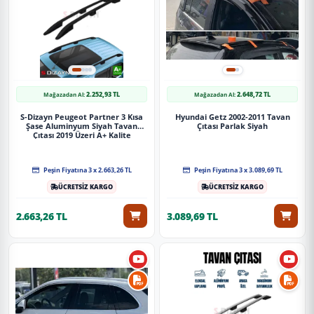
2.252,93 TL
2.648,72 TL
Mağazadan Al:
Mağazadan Al:
S-Dizayn Peugeot Partner 3 Kısa
Hyundai Getz 2002-2011 Tavan
Şase Aluminyum Siyah Tavan
Çıtası Parlak Siyah
Çıtası 2019 Üzeri A+ Kalite
Peşin Fiyatına 3 x 2.663,26 TL
Peşin Fiyatına 3 x 3.089,69 TL
ÜCRETSİZ KARGO
ÜCRETSİZ KARGO
2.663,26 TL
3.089,69 TL