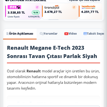
PLATFORM FIYATLARIMIZ
Fiyatlar için Sola Kaydırın
3.678,27 TL
4.251,77 TL
3.538,85 TL
%14
Liste fiyatı
4.114,94 TL
Ürün Açıklaması
Yorumlar
Video
Taksit Seçene
Ürün Açıklaması
Renault Megane E-Tech 2023
Sonrası Tavan Çıtası Parlak Siyah
Özel olarak
Renault
model araçlar için üretilen bu ürün,
otomobilinizin hatlarına sportif ve dinamik bir dokunuş
yapar. Aracınızın orijinal hatlarıyla bütünleşen modern
tasarımı keşfedin.
✨ Ürün Özellikleri ve Avantajları