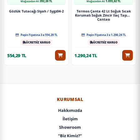
393,26 TL
1.055,62 TL
Mağazadan Al:
Mağazadan Al:
Gözlük Tutacağı Siyah / Sygz04-2
Termos Çanta 42 Lt Soğuk Sıcak
Korumalı Soğuk Zincir Ilaç Taşıma
Çantası
Peşin Fiyatına 3 x 554,29 TL
Peşin Fiyatına 3 x 1.290,24 TL
ÜCRETSİZ KARGO
ÜCRETSİZ KARGO
554,29 TL
1.290,24 TL
KURUMSAL
Hakkımızda
İletişim
Showroom
“Biz Kimiz?”