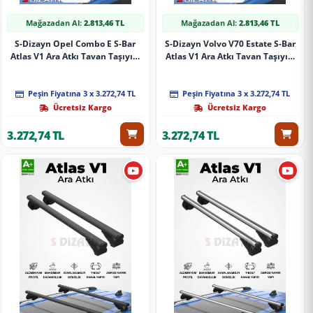
Mağazadan Al:
2.813,46 TL
Mağazadan Al:
2.813,46 TL
S-Dizayn Opel Combo E S-Bar
S-Dizayn Volvo V70 Estate S-Bar
Atlas V1 Ara Atkı Tavan Taşıyıcı
Atlas V1 Ara Atkı Tavan Taşıyıcı
Barı Siyah 140 Cm 2018 Üzeri A+
Barı Gri 140 Cm 1996-2000 A+
Kalite
Kalite
Peşin Fiyatına 3 x 3.272,74 TL
Peşin Fiyatına 3 x 3.272,74 TL
Ücretsiz Kargo
Ücretsiz Kargo
3.272,74 TL
3.272,74 TL