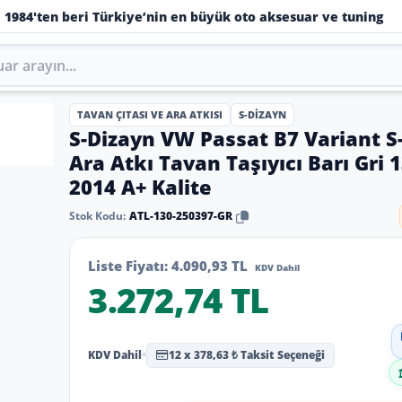
1984'ten beri Türkiye’nin en büyük oto aksesuar ve tuning
TAVAN ÇITASI VE ARA ATKISI
S-DIZAYN
S-Dizayn VW Passat B7 Variant S
Ara Atkı Tavan Taşıyıcı Barı Gri 
2014 A+ Kalite
Stok Kodu:
ATL-130-250397-GR
Liste Fiyatı:
4.090,93 TL
KDV Dahil
3.272,74 TL
KDV Dahil
•
12 x 378,63 ₺ Taksit Seçeneği