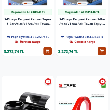
Mağazadan Al:
2.813,46 TL
Mağazadan Al:
2.813,46 TL
S-Dizayn Peugeot Partner Tepee
S-Dizayn Peugeot Partner S-Bar
S-Bar Atlas V1 Ara Atkı Tavan
Atlas V1 Ara Atkı Tavan Taşıyıcı
Taşıyıcı Barı Gri 140 Cm 2008-
Barı Siyah 140 Cm 2018 Üzeri A+
2018 A+ Kalite
Kalite
Peşin Fiyatına 3 x 3.272,74 TL
Peşin Fiyatına 3 x 3.272,74 TL
Ücretsiz Kargo
Ücretsiz Kargo
3.272,74 TL
3.272,74 TL