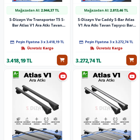
Mağazadan Al:
2.944,37 TL
Mağazadan Al:
2.813,46 TL
S-Dizayn Vw Transporter T5 S-
S-Dizayn Vw Caddy S-Bar Atlas
Bar Atlas V1 Ara Atkı Tavan
V1 Ara Atkı Tavan Taşıyıcı Barı
Taşıyıcı Barı Siyah 155 Cm 2003-
Gri 140 Cm 2020 Üzeri A+ Kalite
2015 A+ Kalite
Peşin Fiyatına 3 x 3.418,19 TL
Peşin Fiyatına 3 x 3.272,74 TL
Ücretsiz Kargo
Ücretsiz Kargo
3.418,19 TL
3.272,74 TL