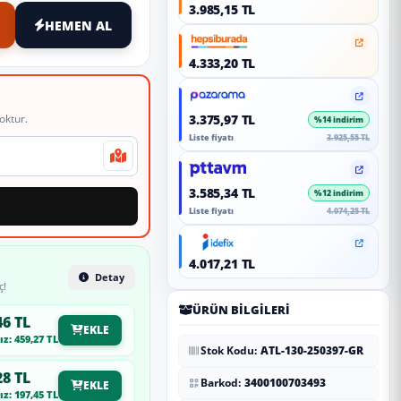
3.985,15 TL
HEMEN AL
4.333,20 TL
oktur.
3.375,97 TL
%14 indirim
Liste fiyatı
3.925,55 TL
3.585,34 TL
%12 indirim
Liste fiyatı
4.074,25 TL
4.017,21 TL
Detay
ç!
ÜRÜN BILGILERI
46 TL
EKLE
z: 459,27 TL
Stok Kodu:
ATL-130-250397-GR
28 TL
Barkod:
3400100703493
EKLE
z: 197,45 TL