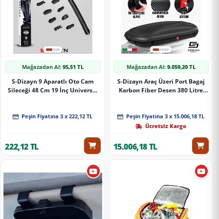
Mağazadan Al:
95,51 TL
Mağazadan Al:
9.059,20 TL
S-Dizayn 9 Aparatlı Oto Cam
S-Dizayn Araç Üzeri Port Bagaj
Sileceği 48 Cm 19 İnç Universal
Karbon Fiber Desen 380 Litre
A+ Kalite
Enjeksiyon Plastik A+ Kalite
Peşin Fiyatına 3 x 222,12 TL
Peşin Fiyatına 3 x 15.006,18 TL
Ücretsiz Kargo
222,12 TL
15.006,18 TL