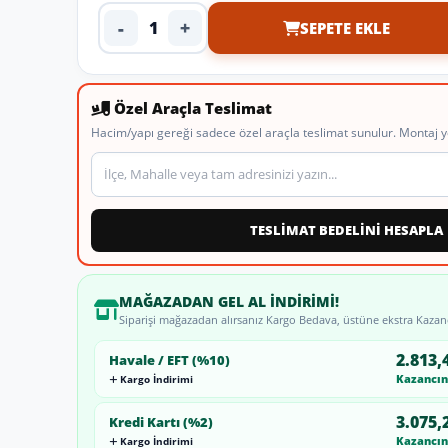
-
+
SEPETE EKLE
Ürün adedi
Özel Araçla Teslimat
Hacim/yapı gereği sadece özel araçla teslimat sunulur. Montaj y
Teslimat veya montaj adresi
TESLİMAT BEDELİNİ HESAPLA
MAĞAZADAN GEL AL İNDIRIMI!
Siparişi mağazadan alırsanız Kargo Bedava, üstüne ekstra Kazan
2.813,
Havale / EFT (%10)
Kazancını
Kargo İndirimi
3.075,
Kredi Kartı (%2)
Kazancını
Kargo İndirimi