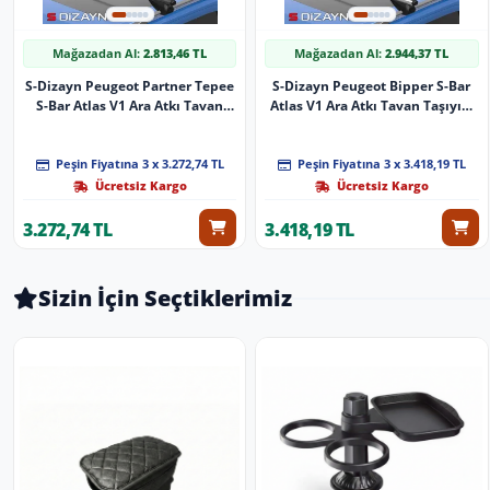
Mağazadan Al:
2.813,46 TL
Mağazadan Al:
2.944,37 TL
S-Dizayn Peugeot Partner Tepee
S-Dizayn Peugeot Bipper S-Bar
S-Bar Atlas V1 Ara Atkı Tavan
Atlas V1 Ara Atkı Tavan Taşıyıcı
Taşıyıcı Barı Siyah 140 Cm 2008-
Barı Gri 155 Cm 2008 Üzeri A+
2018 A+ Kalite
Kalite
Peşin Fiyatına 3 x 3.272,74 TL
Peşin Fiyatına 3 x 3.418,19 TL
Ücretsiz Kargo
Ücretsiz Kargo
3.272,74 TL
3.418,19 TL
Sizin İçin Seçtiklerimiz