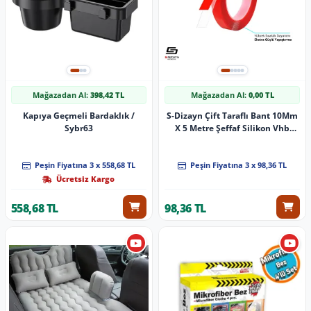
Mağazadan Al:
398,42 TL
Mağazadan Al:
0,00 TL
Kapıya Geçmeli Bardaklık /
S-Dizayn Çift Taraflı Bant 10Mm
Sybr63
X 5 Metre Şeffaf Silikon Vhb
Bant A+Kalite
Peşin Fiyatına 3 x 558,68 TL
Peşin Fiyatına 3 x 98,36 TL
Ücretsiz Kargo
558,68 TL
98,36 TL