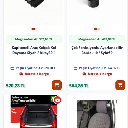
Mağazadan Al:
362,65 TL
Mağazadan Al:
403,98 TL
Kapitoneli Araç Kolçak Kol
Çok Fonksiyonlu Ayarlanabilir
Dayama Siyah / Ickoy39-1
Bardaklık / Sybr59
Peşin Fiyatına 3 x 520,28 TL
Peşin Fiyatına 3 x 564,86 TL
Ücretsiz Kargo
Ücretsiz Kargo
520,28 TL
564,86 TL