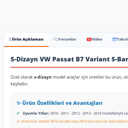
Ürün Açıklaması
Yorumlar
Video
Taksi
Ürün Açıklaması
S-Dizayn VW Passat B7 Variant S-Bar 
Özel olarak
s-dizayn
model araçlar için üretilen bu ürün, o
keşfedin.
✨ Ürün Özellikleri ve Avantajları
✔
Uyumlu Yıllar:
2010 - 2011 - 2012 - 2013 - 2014 modelleriyle 
⚠️
Aracınızın modeli 2010 (ve altı) veya 2014 (ve üstü) ise, kasa kodun