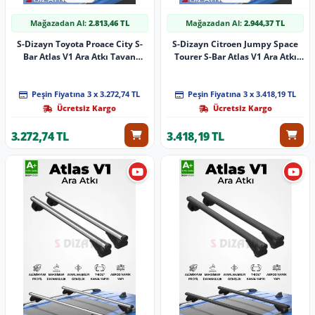
Mağazadan Al:
2.813,46 TL
Mağazadan Al:
2.944,37 TL
S-Dizayn Toyota Proace City S-
S-Dizayn Citroen Jumpy Space
Bar Atlas V1 Ara Atkı Tavan
Tourer S-Bar Atlas V1 Ara Atkı
Taşıyıcı Barı Siyah 140 Cm 2019
Tavan Taşıyıcı Barı Siyah 155 Cm
Üzeri A+ Kalite
2016 Üzeri A+ Kalite
Peşin Fiyatına 3 x 3.272,74 TL
Peşin Fiyatına 3 x 3.418,19 TL
Ücretsiz Kargo
Ücretsiz Kargo
3.272,74 TL
3.418,19 TL