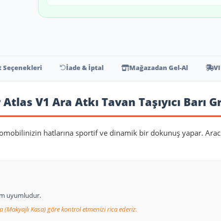
t Seçenekleri
İade & İptal
Mağazadan Gel-Al
VI
Atlas V1 Ara Atkı Tavan Taşıyıcı Barı G
tomobilinizin hatlarına sportif ve dinamik bir dokunuş yapar. Arac
tam uyumludur.
a (Makyajlı Kasa) göre kontrol etmenizi rica ederiz.