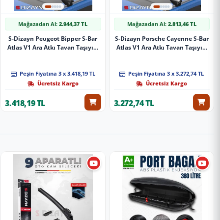
Mağazadan Al:
2.944,37 TL
Mağazadan Al:
2.813,46 TL
S-Dizayn Peugeot Bipper S-Bar
S-Dizayn Porsche Cayenne S-Bar
Atlas V1 Ara Atkı Tavan Taşıyıcı
Atlas V1 Ara Atkı Tavan Taşıyıcı
Barı Siyah 155 Cm 2008 Üzeri A+
Barı Gri 140 Cm 2011-2017 A+
Kalite
Kalite
Peşin Fiyatına 3 x 3.418,19 TL
Peşin Fiyatına 3 x 3.272,74 TL
Ücretsiz Kargo
Ücretsiz Kargo
3.418,19 TL
3.272,74 TL