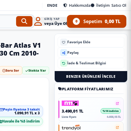
EN
DE
Hakkımızda
İletişim
Satıcı Ol
GIRIŞ YAP
Sepetim
0,00 TL
0
veya Üye Ol
Favoriye Ekle
-Bar Atlas V1
130 Cm 2010-
Paylaş
İade & Teslimat Bilgisi
Soru Sor
Stokta Var
BENZER ÜRÜNLERI İNCELE
PLATFORM FIYATLARIMIZ
Peşin fiyatına 3 taksit
3.490,01 TL
%14 indirim
1.090,91 TL x 3
Liste fiyatı
4.058,15 TL
Havale ile %5 indirim