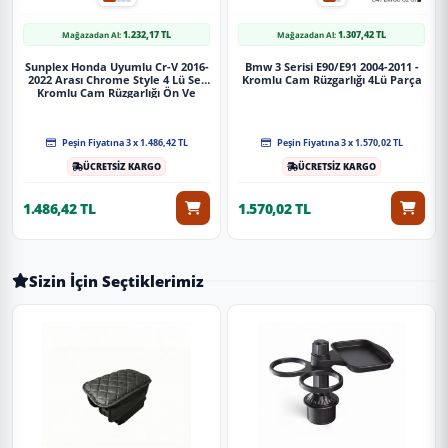
1.232,17 TL
1.307,42 TL
Mağazadan Al:
Mağazadan Al:
Sunplex Honda Uyumlu Cr-V 2016-
Bmw 3 Serisi E90/E91 2004-2011 -
2022 Arası Chrome Style 4 Lü Set
Kromlu Cam Rüzgarlığı 4Lü Parça
Kromlu Cam Rüzgarlığı Ön Ve
Arka Parça
Peşin Fiyatına 3 x 1.486,42 TL
Peşin Fiyatına 3 x 1.570,02 TL
ÜCRETSİZ KARGO
ÜCRETSİZ KARGO
1.486,42 TL
1.570,02 TL
Sizin İçin Seçtiklerimiz