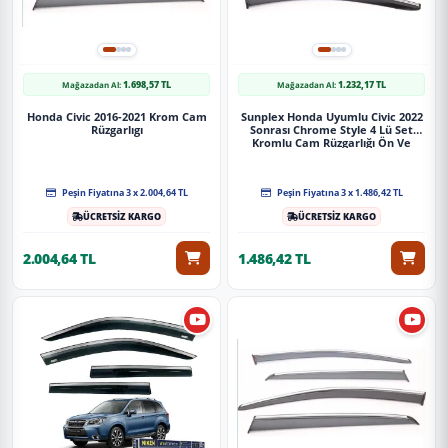
1.698,57 TL
1.232,17 TL
Mağazadan Al:
Mağazadan Al:
Honda Civic 2016-2021 Krom Cam
Sunplex Honda Uyumlu Civic 2022
Rüzgarlıgı
Sonrası Chrome Style 4 Lü Set
Kromlu Cam Rüzgarlığı Ön Ve
Arka Parça
Peşin Fiyatına 3 x 2.004,64 TL
Peşin Fiyatına 3 x 1.486,42 TL
ÜCRETSİZ KARGO
ÜCRETSİZ KARGO
2.004,64 TL
1.486,42 TL