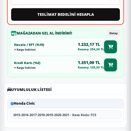
TESLİMAT BEDELİNİ HESAPLA
MAĞAZADAN GEL AL İNDIRIMI!
Detay
1.232,17 TL
Havale / EFT (%10)
Kazanç: 254,24 TL
Kargo İndirimi
1.351,09 TL
Kredi Kartı (%2)
Kazanç: 135,33 TL
Kargo İndirimi
UYUMLULUK LISTESI
Honda Civic
2015-2016-2017-2018-2019-2020-2021 - Kasa Kodu: FC5