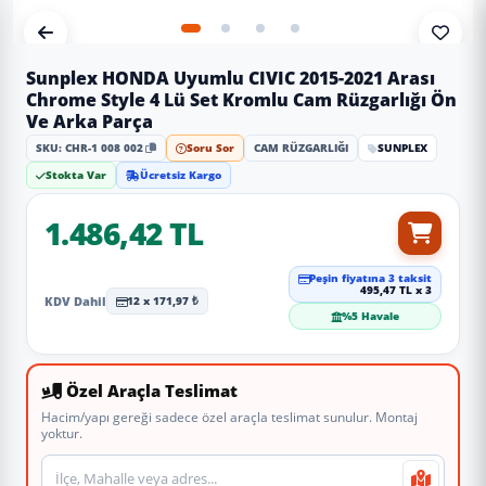
Sunplex HONDA Uyumlu CIVIC 2015-2021 Arası
Chrome Style 4 Lü Set Kromlu Cam Rüzgarlığı Ön
Ve Arka Parça
SKU: CHR-1 008 002
Soru Sor
CAM RÜZGARLIĞI
SUNPLEX
Stokta Var
Ücretsiz Kargo
1.486,42 TL
Peşin fiyatına 3 taksit
495,47 TL x 3
KDV Dahil
12 x 171,97 ₺
%5 Havale
Özel Araçla Teslimat
Hacim/yapı gereği sadece özel araçla teslimat sunulur. Montaj
yoktur.
Teslimat veya montaj adresi