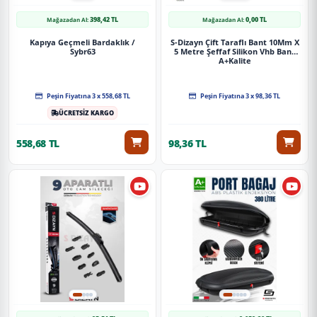
398,42 TL
0,00 TL
Mağazadan Al:
Mağazadan Al:
Kapıya Geçmeli Bardaklık /
S-Dizayn Çift Taraflı Bant 10Mm X
Sybr63
5 Metre Şeffaf Silikon Vhb Bant
A+Kalite
Peşin Fiyatına 3 x 558,68 TL
Peşin Fiyatına 3 x 98,36 TL
ÜCRETSİZ KARGO
558,68 TL
98,36 TL