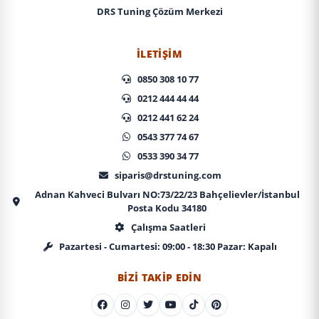
DRS Tuning Çözüm Merkezi
İLETIŞIM
0850 308 10 77
0212 444 44 44
0212 441 62 24
0543 377 74 67
0533 390 34 77
siparis@drstuning.com
Adnan Kahveci Bulvarı NO:73/22/23 Bahçelievler/İstanbul
Posta Kodu 34180
Çalışma Saatleri
Pazartesi - Cumartesi: 09:00 - 18:30 Pazar: Kapalı
BIZI TAKIP EDIN