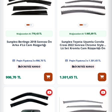
710,43 TL
1.065,89 TL
Mağazadan Al:
Mağazadan Al:
Sunplex Berlingo 2018 Sonrası Ön
Sunplex Toyota Uyumlu Corolla
Arka 4'Lü Cam Rüzgarlığı
Cross 2022 Sonrası Chrome Style 4
Lü Set Kromlu Cam Rüzgarlığı Ön
Ve Arka Parça
Peşin Fiyatına 3 x 906,70 TL
Peşin Fiyatına 3 x 1.301,65 TL
ÜCRETSİZ KARGO
ÜCRETSİZ KARGO
906,70 TL
1.301,65 TL