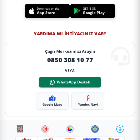
Download on the
GET IT ON
App Store
Google Play
YARDIMA MI İHTIYACINIZ VAR?
Çağrı Merkezimizi Arayın
0850 308 10 77
VEYA
WhatsApp Destek
Google Maps
Yandex Navi