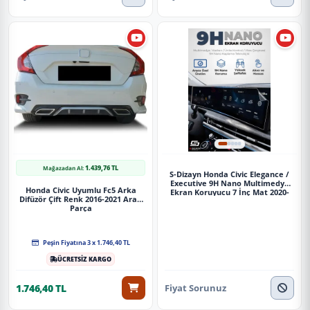
1.439,76 TL
Mağazadan Al:
S-Dizayn Honda Civic Elegance /
Executive 9H Nano Multimedya
Honda Civic Uyumlu Fc5 Arka
Ekran Koruyucu 7 İnç Mat 2020-
Difüzör Çift Renk 2016-2021 Arası
2021 A+ Kalite
Parça
Peşin Fiyatına 3 x 1.746,40 TL
ÜCRETSİZ KARGO
Fiyat Sorunuz
1.746,40 TL