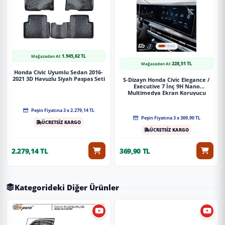
1.945,62 TL
Mağazadan Al:
228,51 TL
Mağazadan Al:
Honda Civic Uyumlu Sedan 2016-
2021 3D Havuzlu Siyah Paspas Seti
S-Dizayn Honda Civic Elegance /
Executive 7 İnç 9H Nano
Multimedya Ekran Koruyucu
(Parlak) 2020-2021 A+ Kalite
Peşin Fiyatına 3 x 2.279,14 TL
Peşin Fiyatına 3 x 369,90 TL
ÜCRETSİZ KARGO
ÜCRETSİZ KARGO
2.279,14 TL
369,90 TL
Kategorideki Diğer Ürünler