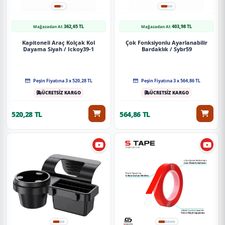
362,65 TL
403,98 TL
Mağazadan Al:
Mağazadan Al:
Kapitoneli Araç Kolçak Kol
Çok Fonksiyonlu Ayarlanabilir
Dayama Siyah / Ickoy39-1
Bardaklık / Sybr59
Peşin Fiyatına 3 x 520,28 TL
Peşin Fiyatına 3 x 564,86 TL
ÜCRETSİZ KARGO
ÜCRETSİZ KARGO
520,28 TL
564,86 TL