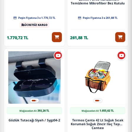
Temizleme Mikrofiber Bez Kutulu
4'Lü Set
Peşin Fiyatına 3 x 1.770,72 TL
Peşin Fiyatına 3 x 261,88 TL
ÜCRETSİZ KARGO
1.770,72 TL
261,88 TL
393,26 TL
1.055,62 TL
Mağazadan Al:
Mağazadan Al:
Gözlük Tutacağı Siyah / Sygz04-2
Termos Çanta 42 Lt Soğuk Sıcak
Korumalı Soğuk Zincir Ilaç Taşıma
Çantası