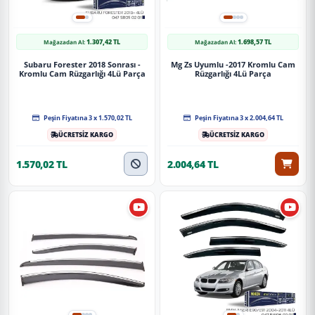
1.307,42 TL
1.698,57 TL
Mağazadan Al:
Mağazadan Al:
Subaru Forester 2018 Sonrası -
Mg Zs Uyumlu -2017 Kromlu Cam
Kromlu Cam Rüzgarlığı 4Lü Parça
Rüzgarlığı 4Lü Parça
Peşin Fiyatına 3 x 1.570,02 TL
Peşin Fiyatına 3 x 2.004,64 TL
ÜCRETSİZ KARGO
ÜCRETSİZ KARGO
1.570,02 TL
2.004,64 TL