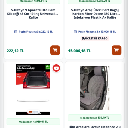
95,51 TL
9.059,20 TL
Mağazadan Al:
Mağazadan Al:
S-Dizayn 9 Aparatlı Oto Cam
S-Dizayn Araç Üzeri Port Bagaj
Sileceği 48 Cm 19 İnç Universal A+
Karbon Fiber Desen 380 Litre
Kalite
Enjeksiyon Plastik A+ Kalite
Peşin Fiyatına 3 x 222,12 TL
Peşin Fiyatına 3 x 15.006,18 TL
ÜCRETSİZ KARGO
222,12 TL
15.006,18 TL
830,19 TL
Mağazadan Al:
989,01 TL
Mağazadan Al:
Tüm Araçlara Uygun Elegance 2'Li