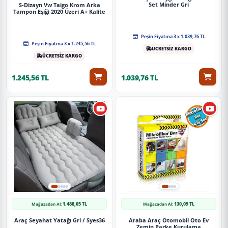
Set Minder Gri
S-Dizayn Vw Taigo Krom Arka
Tampon Eşiği 2020 Üzeri A+ Kalite
Peşin Fiyatına 3 x 1.039,76 TL
Peşin Fiyatına 3 x 1.245,56 TL
ÜCRETSİZ KARGO
ÜCRETSİZ KARGO
1.245,56 TL
1.039,76 TL
1.488,05 TL
130,09 TL
Mağazadan Al:
Mağazadan Al:
Araç Seyahat Yatağı Gri / Syes36
Araba Araç Otomobil Oto Ev
Zemin Parke Kurulama