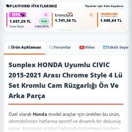
PLATFORM FIYATLARIMIZ
Fiyatlar için Sola Kaydırın
1.741,36 TL
1.985,64 TL
1.657,29 TL
%14
Liste fiyatı
1.927,08 TL
Ürün Açıklaması
Yorumlar
Video
Taksit Seçene
Ürün Açıklaması
Sunplex HONDA Uyumlu CIVIC
2015-2021 Arası Chrome Style 4 Lü
Set Kromlu Cam Rüzgarlığı Ön Ve
Arka Parça
Özel olarak
Honda
model araçlar için üretilen bu ürün,
otomobilinizin hatlarına sportif ve dinamik bir dokunuş
yapar. Aracınızın orijinal hatlarıyla bütünleşen modern