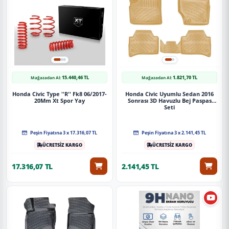
15.440,46 TL
1.821,70 TL
Mağazadan Al:
Mağazadan Al:
Honda Civic Type ''R'' Fk8 06/2017-
Honda Civic Uyumlu Sedan 2016
20Mm Xt Spor Yay
Sonrası 3D Havuzlu Bej Paspas
Seti
Peşin Fiyatına 3 x 17.316,07 TL
Peşin Fiyatına 3 x 2.141,45 TL
ÜCRETSİZ KARGO
ÜCRETSİZ KARGO
17.316,07 TL
2.141,45 TL