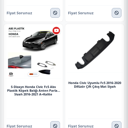
Sunplex HONDA Uyumlu CIVIC 2015-2021 Arası Chrome Style 4 Lü
Fiyat Sorunuz
Fiyat Sorunuz
Set Kromlu Cam Rüzgarlığı Ön Ve Arka Parça
Güvenli Teslimat
Siparişleriniz darbe emici özel ambalajlarla, kargoda zarar
görmeyecek şekilde paketlenerek tarafınıza ulaştırılır. %100
Müşteri memnuniyeti garantisiyle.
Honda Civic Uyumlu Fc5 2016-2020
Difüzör Çift Çıkış Mat Siyah
S-Dizayn Honda Civic Fc5 Abs
Plastik Köpek Balığı Anten Parlak
Siyah 2016-2021 A+Kalite
Fiyat Sorunuz
Fiyat Sorunuz