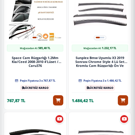
585,48 TL
1.232,17 TL
Mağazadan Al:
Mağazadan Al:
Space Cam Rüzgarlığı 1.2Mm
Sunplex Bmw Uyumlu X3 2019
Kia/Ceed 2008-2010 4'Lüset /
Sonrası Chrome Style 4 Lü Set
Caru376
Kromlu Cam Rüzgarlığı Ön Ve
Arka Parça
Peşin Fiyatına 3 x 767,87 TL
Peşin Fiyatına 3 x 1.486,42 TL
ÜCRETSİZ KARGO
ÜCRETSİZ KARGO
767,87 TL
1.486,42 TL