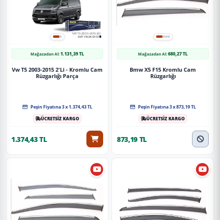
1.131,39 TL
680,27 TL
Mağazadan Al:
Mağazadan Al:
Vw T5 2003-2015 2'Li - Kromlu Cam
Bmw X5 F15 Kromlu Cam
Rüzgarlığı Parça
Rüzgarlığı
Peşin Fiyatına 3 x 1.374,43 TL
Peşin Fiyatına 3 x 873,19 TL
ÜCRETSİZ KARGO
ÜCRETSİZ KARGO
1.374,43 TL
873,19 TL