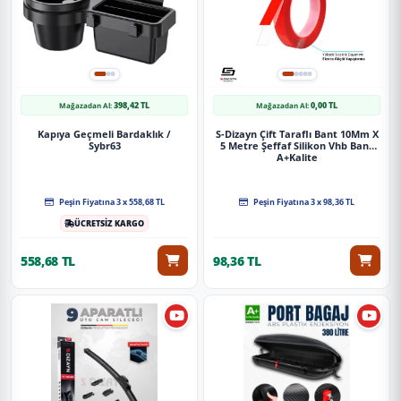
398,42 TL
0,00 TL
Mağazadan Al:
Mağazadan Al:
Kapıya Geçmeli Bardaklık /
S-Dizayn Çift Taraflı Bant 10Mm X
Sybr63
5 Metre Şeffaf Silikon Vhb Bant
A+Kalite
Peşin Fiyatına 3 x 558,68 TL
Peşin Fiyatına 3 x 98,36 TL
ÜCRETSİZ KARGO
558,68 TL
98,36 TL