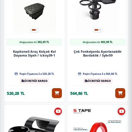
362,65 TL
403,98 TL
Mağazadan Al:
Mağazadan Al:
Kapitoneli Araç Kolçak Kol
Çok Fonksiyonlu Ayarlanabilir
Dayama Siyah / Ickoy39-1
Bardaklık / Sybr59
Peşin Fiyatına 3 x 520,28 TL
Peşin Fiyatına 3 x 564,86 TL
ÜCRETSİZ KARGO
ÜCRETSİZ KARGO
520,28 TL
564,86 TL