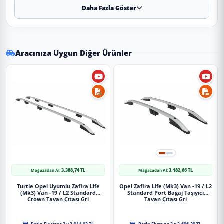
Daha Fazla Göster
✔
Uyumlu Yıllar:
2019 - 2020 - 2021 - 2022 - 2023 - 2024 -
2025 modelleriyle tam uyumludur.
⚠️
Aracınızın modeli 2019 (ve altı) veya 2025 (ve üstü) ise, kasa
koduna (Makyajlı Kasa) göre kontrol etmenizi rica ederiz.
Aracınıza Uygun Diğer Ürünler
✔
Malzeme:
Dayanıklı ve uzun ömürlü malzeme.
Uygulama
Aracınızın ölçülerine uygundur. Montaj işlemi el
yatkınlığı gerektirebilir.
Paket İçeriği
3.388,74 TL
3.182,66 TL
Mağazadan Al:
Mağazadan Al:
TAVAN ÇITASI OPEL ZAFIRA LIFE (Mk3) 2019-2025 / KISA ŞASİ
Turtle Opel Uyumlu Zafira Life
Opel Zafira Life (Mk3) Van -19 / L2
(Mk3) Van -19 / L2 Standard
Standard Port Bagaj Taşıyıcı
Crown Tavan Çıtası Gri
Tavan Çıtası Gri
Güvenli Teslimat
Siparişleriniz darbe emici özel ambalajlarla, kargoda zarar