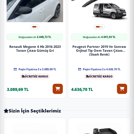
2.648,72 TL
4.041,03 TL
Mağazadan Al:
Mağazadan Al:
Renault Megane 4 Hb 2016-2023
Peugeot Partner 2019 Ve Sonrası
Tavan Çıtası Gümüş Gri
Orjinal Tip Oem Tavan Çıtası
(Siyah Renk)
Peşin Fiyatına 3 x 3.089,69 TL
Peşin Fiyatına 3 x 4.636,70 TL
ÜCRETSİZ KARGO
ÜCRETSİZ KARGO
3.089,69 TL
4.636,70 TL
Sizin İçin Seçtiklerimiz