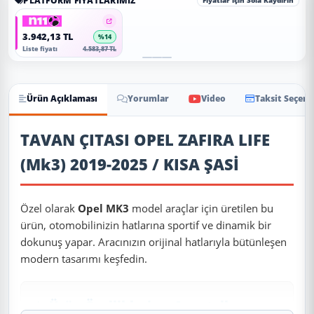
PLATFORM FIYATLARIMIZ
Fiyatlar için Sola Kaydırın
3.942,13 TL
%14
Liste fiyatı
4.583,87 TL
Ürün Açıklaması
Yorumlar
Video
Taksit Seçene
Ürün Açıklaması
TAVAN ÇITASI OPEL ZAFIRA LIFE
(Mk3) 2019-2025 / KISA ŞASİ
Özel olarak
Opel MK3
model araçlar için üretilen bu
ürün, otomobilinizin hatlarına sportif ve dinamik bir
dokunuş yapar. Aracınızın orijinal hatlarıyla bütünleşen
modern tasarımı keşfedin.
✨ Ürün Özellikleri ve Avantajları