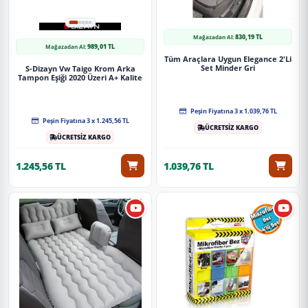
830,19 TL
Mağazadan Al:
989,01 TL
Mağazadan Al:
Tüm Araçlara Uygun Elegance 2'Li
Set Minder Gri
S-Dizayn Vw Taigo Krom Arka
Tampon Eşiği 2020 Üzeri A+ Kalite
Peşin Fiyatına 3 x 1.039,76 TL
Peşin Fiyatına 3 x 1.245,56 TL
ÜCRETSİZ KARGO
ÜCRETSİZ KARGO
1.245,56 TL
1.039,76 TL