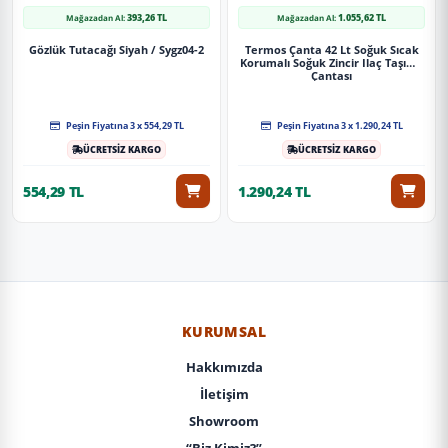
393,26 TL
1.055,62 TL
Mağazadan Al:
Mağazadan Al:
Gözlük Tutacağı Siyah / Sygz04-2
Termos Çanta 42 Lt Soğuk Sıcak
Korumalı Soğuk Zincir Ilaç Taşıma
Çantası
Peşin Fiyatına 3 x 554,29 TL
Peşin Fiyatına 3 x 1.290,24 TL
ÜCRETSİZ KARGO
ÜCRETSİZ KARGO
554,29 TL
1.290,24 TL
KURUMSAL
Hakkımızda
İletişim
Showroom
“Biz Kimiz?”