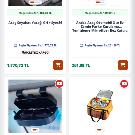
1.488,05 TL
130,09 TL
Mağazadan Al:
Mağazadan Al:
Araç Seyahat Yatağı Gri / Syes36
Araba Araç Otomobil Oto Ev
Zemin Parke Kurulama
Temizleme Mikrofiber Bez Kutulu
4'Lü Set
Peşin Fiyatına 3 x 1.770,72 TL
Peşin Fiyatına 3 x 261,88 TL
ÜCRETSİZ KARGO
1.770,72 TL
261,88 TL