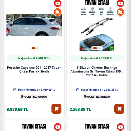
2.648,72 TL
2.163,04 TL
Mağazadan Al:
Mağazadan Al:
Porsche Cayenne 2011-2017 Tavan
S-Dizayn Citroen Berlingo
Çıtası Parlak Siyah
Aluminyum Gri Tavan Çıtası 1996-
2007 A+ Kalite
Peşin Fiyatına 3 x 3.089,69 TL
Peşin Fiyatına 3 x 2.563,38 TL
ÜCRETSİZ KARGO
ÜCRETSİZ KARGO
3.089,69 TL
2.563,38 TL