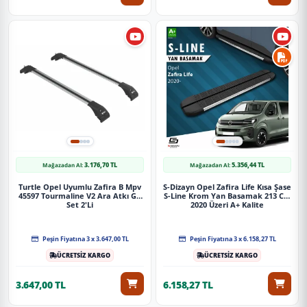
3.176,70 TL
5.356,44 TL
Mağazadan Al:
Mağazadan Al:
Turtle Opel Uyumlu Zafira B Mpv
S-Dizayn Opel Zafira Life Kısa Şase
45597 Tourmaline V2 Ara Atkı Gri
S-Line Krom Yan Basamak 213 Cm
Set 2'Li
2020 Üzeri A+ Kalite
Peşin Fiyatına 3 x 3.647,00 TL
Peşin Fiyatına 3 x 6.158,27 TL
ÜCRETSİZ KARGO
ÜCRETSİZ KARGO
3.647,00 TL
6.158,27 TL