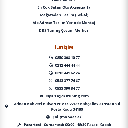
En Çok Satan Oto Aksesuarla
Mağazadan Teslim (Gel-Al)
Vip Adrese Teslim Yerinde Montaj
DRS Tuning Çözüm Merkezi
İLETIŞIM
0850 308 10 77
0212 444 44 44
0212 441 62 24
0543 377 74 67
0533 390 34 77
siparis@drstuning.com
Adnan Kahveci Bulvarı NO:73/22/23 Bahçelievler/İstanbul
Posta Kodu 34180
Çalışma Saatleri
Pazartesi - Cumartesi: 09:00 - 18:30 Pazar: Kapalı