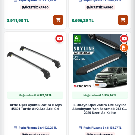
Peşin Fiyatına 3 x 3.911,93 TL
Peşin Fiyatına 3 x 3.696,29 TL
görmeyecek şekilde paketlenerek tarafınıza ulaştırılır. %100
ÜCRETSİZ KARGO
ÜCRETSİZ KARGO
Müşteri memnuniyeti garantisiyle.
3.911,93 TL
3.696,29 TL
4.322,58 TL
5.356,44 TL
Mağazadan Al:
Mağazadan Al:
Turtle Opel Uyumlu Zafira B Mpv
S-Dizayn Opel Zafira Life Skyline
45601 Turtle Air2 Ara Atkı Gri
Aluminyum Yan Basamak 213 Cm
2020 Üzeri A+ Kalite
Peşin Fiyatına 3 x 4.920,20 TL
Peşin Fiyatına 3 x 6.158,27 TL
ÜCRETSİZ KARGO
ÜCRETSİZ KARGO