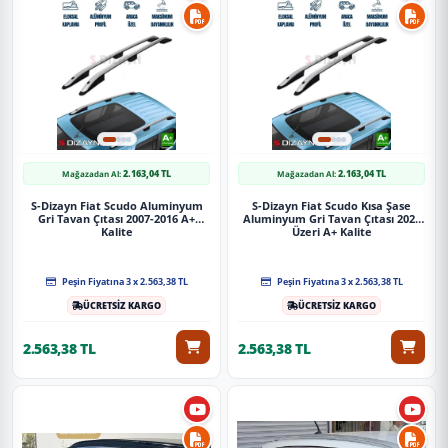
2.163,04 TL
2.163,04 TL
Mağazadan Al:
Mağazadan Al:
S-Dizayn Fiat Scudo Aluminyum
S-Dizayn Fiat Scudo Kısa Şase
Gri Tavan Çıtası 2007-2016 A+
Aluminyum Gri Tavan Çıtası 2022
Kalite
Üzeri A+ Kalite
Peşin Fiyatına 3 x 2.563,38 TL
Peşin Fiyatına 3 x 2.563,38 TL
ÜCRETSİZ KARGO
ÜCRETSİZ KARGO
2.563,38 TL
2.563,38 TL