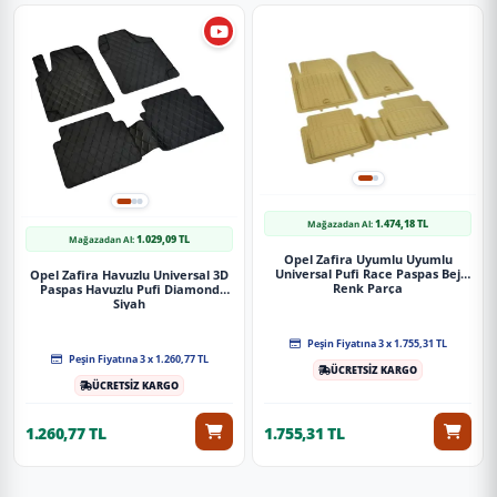
1.474,18 TL
Mağazadan Al:
1.029,09 TL
Mağazadan Al:
Opel Zafira Uyumlu Uyumlu
Universal Pufi Race Paspas Bej
Opel Zafira Havuzlu Universal 3D
Renk Parça
Paspas Havuzlu Pufi Diamond
Siyah
Peşin Fiyatına 3 x 1.755,31 TL
Peşin Fiyatına 3 x 1.260,77 TL
ÜCRETSİZ KARGO
ÜCRETSİZ KARGO
1.260,77 TL
1.755,31 TL