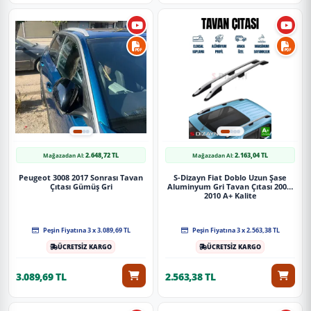
2.648,72 TL
2.163,04 TL
Mağazadan Al:
Mağazadan Al:
Peugeot 3008 2017 Sonrası Tavan
S-Dizayn Fiat Doblo Uzun Şase
Çıtası Gümüş Gri
Aluminyum Gri Tavan Çıtası 2001-
2010 A+ Kalite
Peşin Fiyatına 3 x 3.089,69 TL
Peşin Fiyatına 3 x 2.563,38 TL
ÜCRETSİZ KARGO
ÜCRETSİZ KARGO
3.089,69 TL
2.563,38 TL