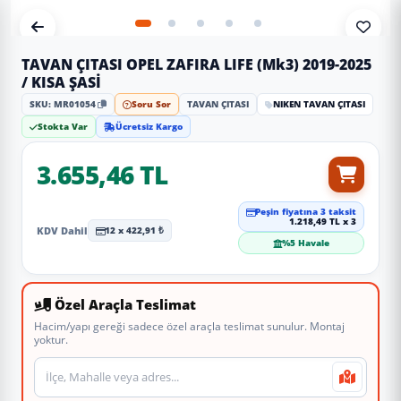
TAVAN ÇITASI OPEL ZAFIRA LIFE (Mk3) 2019-2025
/ KISA ŞASİ
SKU: MR01054
Soru Sor
TAVAN ÇITASI
NIKEN TAVAN ÇITASI
Stokta Var
Ücretsiz Kargo
3.655,46 TL
Peşin fiyatına 3 taksit
1.218,49 TL x 3
KDV Dahil
12 x 422,91 ₺
%5 Havale
Özel Araçla Teslimat
Hacim/yapı gereği sadece özel araçla teslimat sunulur. Montaj
yoktur.
Teslimat veya montaj adresi