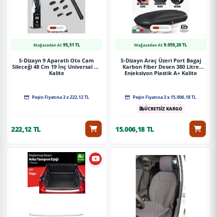
95,51 TL
9.059,20 TL
Mağazadan Al:
Mağazadan Al:
S-Dizayn 9 Aparatlı Oto Cam
S-Dizayn Araç Üzeri Port Bagaj
Sileceği 48 Cm 19 İnç Universal A+
Karbon Fiber Desen 380 Litre
Kalite
Enjeksiyon Plastik A+ Kalite
Peşin Fiyatına 3 x 222,12 TL
Peşin Fiyatına 3 x 15.006,18 TL
ÜCRETSİZ KARGO
222,12 TL
15.006,18 TL