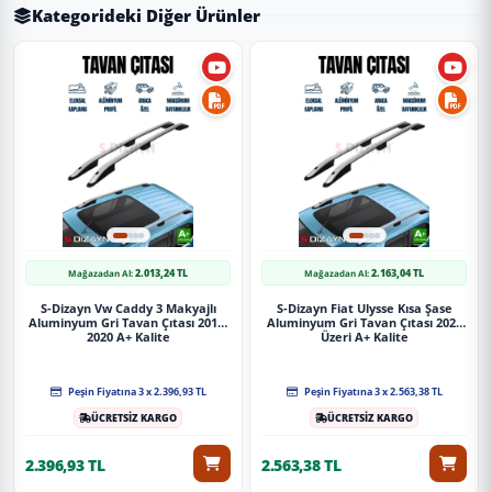
Kategorideki Diğer Ürünler
2.013,24 TL
2.163,04 TL
Mağazadan Al:
Mağazadan Al:
S-Dizayn Vw Caddy 3 Makyajlı
S-Dizayn Fiat Ulysse Kısa Şase
Aluminyum Gri Tavan Çıtası 2010-
Aluminyum Gri Tavan Çıtası 2022
2020 A+ Kalite
Üzeri A+ Kalite
Peşin Fiyatına 3 x 2.396,93 TL
Peşin Fiyatına 3 x 2.563,38 TL
ÜCRETSİZ KARGO
ÜCRETSİZ KARGO
2.396,93 TL
2.563,38 TL