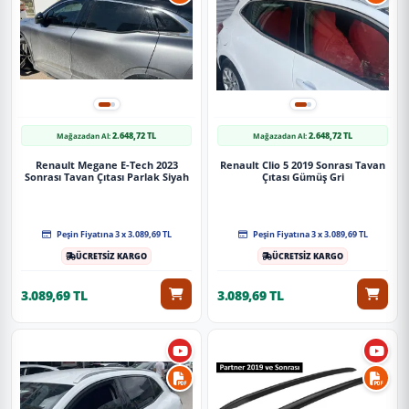
2.648,72 TL
2.648,72 TL
Mağazadan Al:
Mağazadan Al:
Renault Megane E-Tech 2023
Renault Clio 5 2019 Sonrası Tavan
Sonrası Tavan Çıtası Parlak Siyah
Çıtası Gümüş Gri
Peşin Fiyatına 3 x 3.089,69 TL
Peşin Fiyatına 3 x 3.089,69 TL
ÜCRETSİZ KARGO
ÜCRETSİZ KARGO
3.089,69 TL
3.089,69 TL