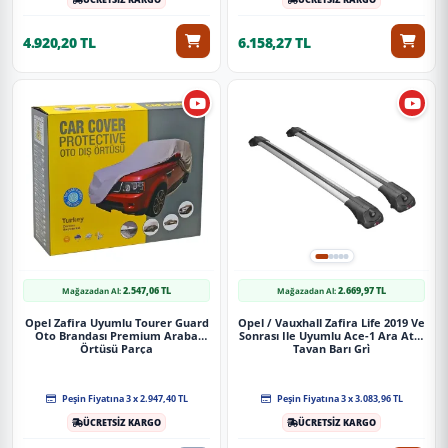
4.920,20 TL
6.158,27 TL
2.547,06 TL
2.669,97 TL
Mağazadan Al:
Mağazadan Al:
Opel Zafira Uyumlu Tourer Guard
Opel / Vauxhall Zafira Life 2019 Ve
Oto Brandası Premium Araba
Sonrası Ile Uyumlu Ace-1 Ara Atkı
Örtüsü Parça
Tavan Barı Gri̇
Peşin Fiyatına 3 x 2.947,40 TL
Peşin Fiyatına 3 x 3.083,96 TL
ÜCRETSİZ KARGO
ÜCRETSİZ KARGO