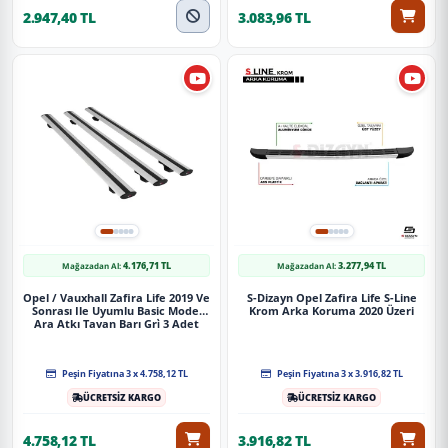
2.947,40 TL
3.083,96 TL
4.176,71 TL
3.277,94 TL
Mağazadan Al:
Mağazadan Al:
Opel / Vauxhall Zafira Life 2019 Ve
S-Dizayn Opel Zafira Life S-Line
Sonrası Ile Uyumlu Basic Model
Krom Arka Koruma 2020 Üzeri
Ara Atkı Tavan Barı Gri̇ 3 Adet
Peşin Fiyatına 3 x 4.758,12 TL
Peşin Fiyatına 3 x 3.916,82 TL
ÜCRETSİZ KARGO
ÜCRETSİZ KARGO
4.758,12 TL
3.916,82 TL