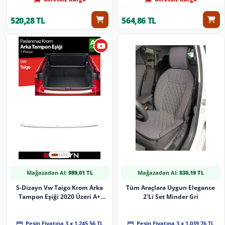
520,28 TL
564,86 TL
Mağazadan Al:
989,01 TL
Mağazadan Al:
830,19 TL
S-Dizayn Vw Taigo Krom Arka
Tüm Araçlara Uygun Elegance
Tampon Eşiği 2020 Üzeri A+
2'Li Set Minder Gri
Kalite
Peşin Fiyatına 3 x 1.245,56 TL
Peşin Fiyatına 3 x 1.039,76 TL