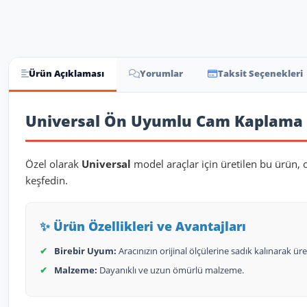
Ürün Açıklaması
Yorumlar
Taksit Seçenekleri
Ürün Açıklaması
Universal Ön Uyumlu Cam Kaplama
Özel olarak
Universal
model araçlar için üretilen bu ürün, 
keşfedin.
✨ Ürün Özellikleri ve Avantajları
✔
Birebir Uyum:
Aracınızın orijinal ölçülerine sadık kalınarak üret
✔
Malzeme:
Dayanıklı ve uzun ömürlü malzeme.