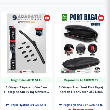
Mağazadan Al:
95,51 TL
Mağazadan Al:
9.059,20 TL
S-Dizayn 9 Aparatlı Oto Cam
S-Dizayn Araç Üzeri Port Bagaj
Sileceği 48 Cm 19 İnç Universal
Karbon Fiber Desen 380 Litre
A+ Kalite
Enjeksiyon Plastik A+ Kalite
Peşin Fiyatına 3 x 222,12 TL
Peşin Fiyatına 3 x 15.006,18 TL
Ücretsiz Kargo