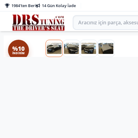
1984'ten Beri
14 Gün Kolay İade
Aracınız için parça arayın
%10
İNDIRIM