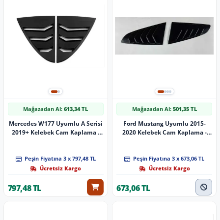
Mağazadan Al:
613,34 TL
Mağazadan Al:
501,35 TL
Mercedes W177 Uyumlu A Serisi
Ford Mustang Uyumlu 2015-
2019+ Kelebek Cam Kaplama -
2020 Kelebek Cam Kaplama -
Piano Black
Piano Black
Peşin Fiyatına 3 x 797,48 TL
Peşin Fiyatına 3 x 673,06 TL
Ücretsiz Kargo
Ücretsiz Kargo
797,48 TL
673,06 TL