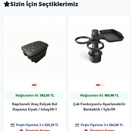
Sizin İçin Seçtiklerimiz
Mağazadan Al:
362,65 TL
Mağazadan Al:
403,98 TL
Kapitoneli Araç Kolçak Kol
Çok Fonksiyonlu Ayarlanabilir
Dayama Siyah / Ickoy39-1
Bardaklık / Sybr59
Peşin Fiyatına 3 x 520,28 TL
Peşin Fiyatına 3 x 564,86 TL
Ücretsiz Kargo
Ücretsiz Kargo