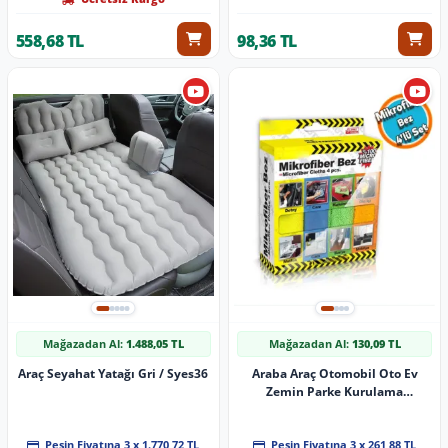
558,68 TL
98,36 TL
Mağazadan Al:
1.488,05 TL
Mağazadan Al:
130,09 TL
Araç Seyahat Yatağı Gri / Syes36
Araba Araç Otomobil Oto Ev
Zemin Parke Kurulama
Temizleme Mikrofiber Bez
Kutulu 4'Lü Set
Peşin Fiyatına 3 x 1.770,72 TL
Peşin Fiyatına 3 x 261,88 TL