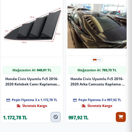
Mağazadan Al:
949,91 TL
Mağazadan Al:
793,73 TL
Honda Civic Uyumlu Fc5 2016-
Honda Civic Uyumlu Fc5 2016-
2020 Kelebek Camı Kaplaması
2020 Arka Camustu Kaplama 2
Geniş Model
Parça
Peşin Fiyatına 3 x 1.172,78 TL
Peşin Fiyatına 3 x 997,92 TL
Ücretsiz Kargo
Ücretsiz Kargo
1.172,78 TL
997,92 TL