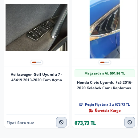
Mağazadan Al:
501,96 TL
Volkswagen Golf Uyumlu 7 -
45419 2013-2020 Cam Açma
Honda Civic Uyumlu Fc5 2016-
Kapama Kaplama - Karbon
2020 Kelebek Camı Kaplaması
Köseli Model
Peşin Fiyatına 3 x 673,73 TL
Ücretsiz Kargo
673,73 TL
Fiyat Sorunuz