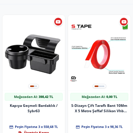
Mağazadan Al:
398,42 TL
Mağazadan Al:
0,00 TL
Kapıya Geçmeli Bardaklık /
S-Dizayn Çift Taraflı Bant 10Mm
Sybr63
X 5 Metre Şeffaf Silikon Vhb
Bant A+Kalite
Peşin Fiyatına 3 x 558,68 TL
Peşin Fiyatına 3 x 98,36 TL
Ücretsiz Kargo