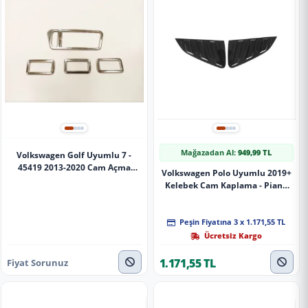
Mağazadan Al:
949,99 TL
Volkswagen Golf Uyumlu 7 -
45419 2013-2020 Cam Açma
Volkswagen Polo Uyumlu 2019+
Kapama Kaplama - Silver
Kelebek Cam Kaplama - Piano
Black
Peşin Fiyatına 3 x 1.171,55 TL
Ücretsiz Kargo
1.171,55 TL
Fiyat Sorunuz