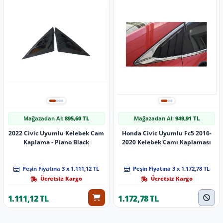
Mağazadan Al:
895,60 TL
Mağazadan Al:
949,91 TL
2022 Civic Uyumlu Kelebek Cam
Honda Civic Uyumlu Fc5 2016-
Kaplama - Piano Black
2020 Kelebek Camı Kaplaması
Peşin Fiyatına 3 x 1.111,12 TL
Peşin Fiyatına 3 x 1.172,78 TL
Ücretsiz Kargo
Ücretsiz Kargo
1.111,12 TL
1.172,78 TL