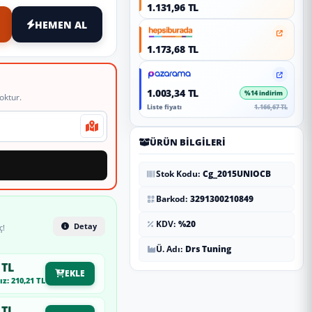
1.131,96 TL
HEMEN AL
1.173,68 TL
1.003,34 TL
%14 indirim
oktur.
Liste fiyatı
1.166,67 TL
ÜRÜN BILGILERI
Stok Kodu:
Cg_2015UNIOCB
Barkod:
3291300210849
KDV:
%20
Detay
ç!
Ü. Adı:
Drs Tuning
 TL
EKLE
z: 210,21 TL
 TL