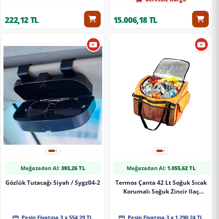
222,12 TL
15.006,18 TL
Mağazadan Al:
393,26 TL
Mağazadan Al:
1.055,62 TL
Gözlük Tutacağı Siyah / Sygz04-2
Termos Çanta 42 Lt Soğuk Sıcak
Korumalı Soğuk Zincir Ilaç
Taşıma Çantası
Peşin Fiyatına 3 x 554,29 TL
Peşin Fiyatına 3 x 1.290,24 TL