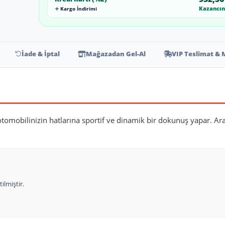
Kazancını
Kargo İndirimi
İade & İptal
Mağazadan Gel-Al
VIP Teslimat & 
otomobilinizin hatlarına sportif ve dinamik bir dokunuş yapar. Ara
ilmiştir.