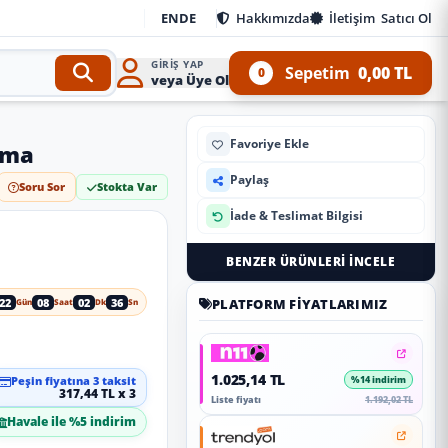
EN
DE
Hakkımızda
İletişim
Satıcı Ol
GIRIŞ YAP
Sepetim
0,00 TL
0
veya Üye Ol
Favoriye Ekle
ama
Paylaş
Soru Sor
Stokta Var
İade & Teslimat Bilgisi
BENZER ÜRÜNLERI İNCELE
22
08
02
35
PLATFORM FIYATLARIMIZ
Gün
Saat
Dk
Sn
1.025,14 TL
Peşin fiyatına 3 taksit
%14 indirim
317,44 TL x 3
Liste fiyatı
1.192,02 TL
Havale ile %5 indirim