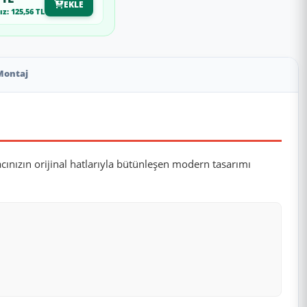
EKLE
z: 125,56 TL
Montaj
cınızın orijinal hatlarıyla bütünleşen modern tasarımı