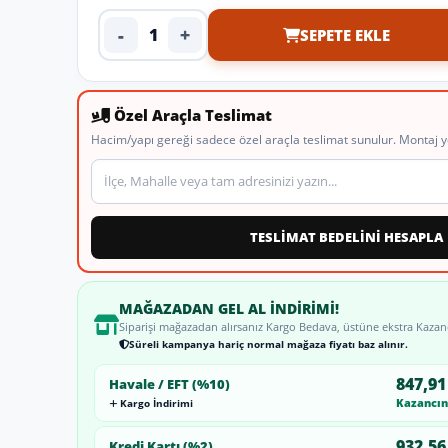
-
+
SEPETE EKLE
Ürün adedi
Özel Araçla Teslimat
Hacim/yapı gereği sadece özel araçla teslimat sunulur. Montaj y
Teslimat veya montaj adresi
TESLİMAT BEDELİNİ HESAPLA
MAĞAZADAN GEL AL İNDIRIMI!
Siparişi mağazadan alırsanız Kargo Bedava, üstüne ekstra Kazan
Süreli kampanya hariç normal mağaza fiyatı baz alınır.
847,91
Havale / EFT (%10)
Kazancını
Kargo İndirimi
932,56
Kredi Kartı (%2)