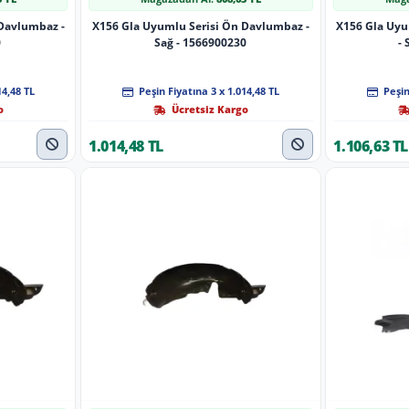
Davlumbaz -
X156 Gla Uyumlu Serisi Ön Davlumbaz -
X156 Gla Uyu
0
Sağ - 1566900230
- 
14,48 TL
Peşin Fiyatına 3 x 1.014,48 TL
Peşin
o
Ücretsiz Kargo
1.014,48 TL
1.106,63 TL