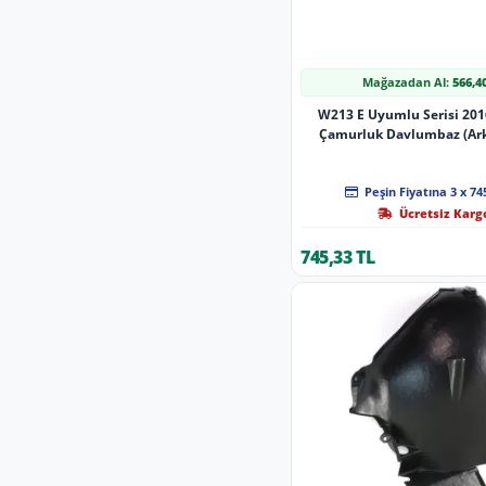
Mağazadan Al:
566,4
W213 E Uyumlu Serisi 20
Çamurluk Davlumbaz (Arka
2136900630
Peşin Fiyatına 3 x 74
Ücretsiz Karg
745,33 TL