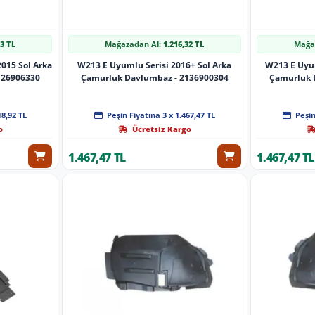
63 TL
Mağazadan Al:
1.216,32 TL
Mağa
015 Sol Arka
W213 E Uyumlu Serisi 2016+ Sol Arka
W213 E Uyum
126906330
Çamurluk Davlumbaz - 2136900304
Çamurluk 
18,92 TL
Peşin Fiyatına 3 x 1.467,47 TL
Peşin
o
Ücretsiz Kargo
1.467,47 TL
1.467,47 TL