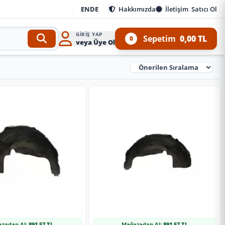
EN
DE
Hakkımızda
İletişim
Satıcı Ol
GIRIŞ YAP
Sepetim
0,00 TL
0
veya Üye Ol
Ürünleri Sırala
zadan Al:
891,57 TL
Mağazadan Al:
891,57 TL