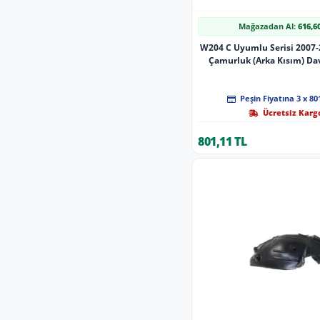
Mağazadan Al:
616,6
W204 C Uyumlu Serisi 2007
Çamurluk (Arka Kısım) Da
2046904830
Peşin Fiyatına 3 x 80
Ücretsiz Karg
801,11 TL