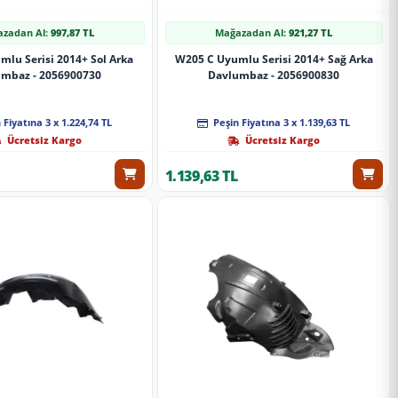
zadan Al:
997,87 TL
Mağazadan Al:
921,27 TL
lu Serisi 2014+ Sol Arka
W205 C Uyumlu Serisi 2014+ Sağ Arka
mbaz - 2056900730
Davlumbaz - 2056900830
 Fiyatına 3 x 1.224,74 TL
Peşin Fiyatına 3 x 1.139,63 TL
Ücretsiz Kargo
Ücretsiz Kargo
1.139,63 TL