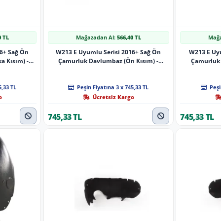
0 TL
Mağazadan Al:
566,40 TL
Mağa
16+ Sağ Ön
W213 E Uyumlu Serisi 2016+ Sağ Ön
W213 E Uyu
 Kısım) -
Çamurluk Davlumbaz (Ön Kısım) -
Çamurluk 
2136901403
5,33 TL
Peşin Fiyatına 3 x 745,33 TL
Peşi
o
Ücretsiz Kargo
745,33 TL
745,33 TL