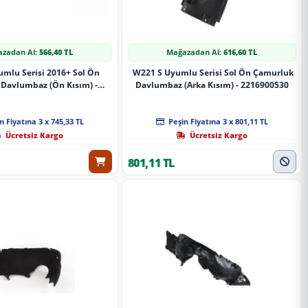
zadan Al:
566,40 TL
Mağazadan Al:
616,60 TL
mlu Serisi 2016+ Sol Ön
W221 S Uyumlu Serisi Sol Ön Çamurluk
Davlumbaz (Ön Kısım) -
Davlumbaz (Arka Kısım) - 2216900530
2136901503
n Fiyatına 3 x 745,33 TL
Peşin Fiyatına 3 x 801,11 TL
Ücretsiz Kargo
Ücretsiz Kargo
801,11 TL