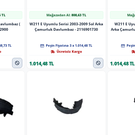
6 TL
Mağazadan Al:
808,63 TL
Mağa
Davlumbaz (
W211 E Uyumlu Serisi 2003-2009 Sol Arka
W211 E Uyu
12900
Çamurluk Davlumbaz - 2116901730
Arka Çamurl
38,73 TL
Peşin Fiyatına 3 x 1.014,48 TL
Peşin
o
Ücretsiz Kargo
1.014,48 TL
1.014,48 TL