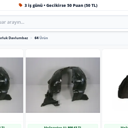
3 iş günü • Gecikirse 50 Puan (50 TL)
1984'ten beri Türkiye’nin en büyük oto aksesuar ve tuning
rluk Davlumbaz
>
64
Ürün
3 TL
Mağazadan Al:
808,63 TL
Mağa