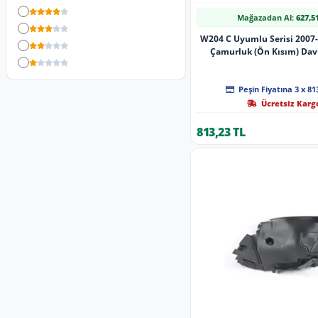
4 Yıldız
Mağazadan Al:
627,5
3 Yıldız
W204 C Uyumlu Serisi 2007-
2 Yıldız
Çamurluk (Ön Kısım) Dav
1 Yıldız
2046900130
Peşin Fiyatına 3 x 81
Ücretsiz Karg
813,23 TL