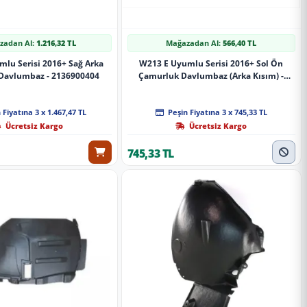
zadan Al:
1.216,32 TL
Mağazadan Al:
566,40 TL
lu Serisi 2016+ Sağ Arka
W213 E Uyumlu Serisi 2016+ Sol Ön
Davlumbaz - 2136900404
Çamurluk Davlumbaz (Arka Kısım) -
2136900530
 Fiyatına 3 x 1.467,47 TL
Peşin Fiyatına 3 x 745,33 TL
Ücretsiz Kargo
Ücretsiz Kargo
745,33 TL