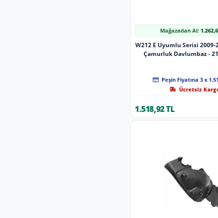
Mağazadan Al:
1.262,
W212 E Uyumlu Serisi 2009-2
Çamurluk Davlumbaz - 2
Peşin Fiyatına 3 x 1.5
Ücretsiz Karg
1.518,92 TL