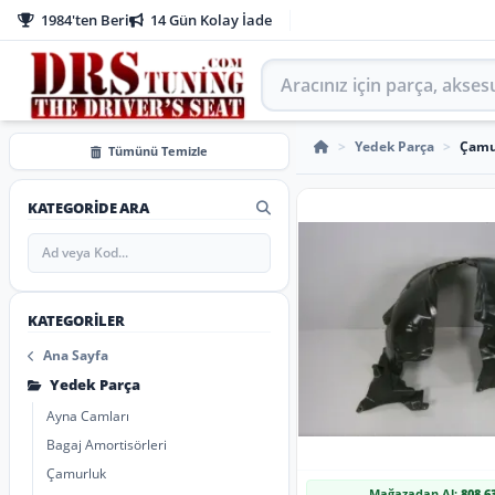
1984'ten Beri
14 Gün Kolay İade
Aracınız için parça arayın
Çamurluk Davlumbaz
>
Yedek Parça
>
Çamu
Tümünü Temizle
KATEGORIDE ARA
KATEGORILER
Ana Sayfa
Yedek Parça
Ayna Camları
Bagaj Amortisörleri
Çamurluk
Mağazadan Al:
808,6