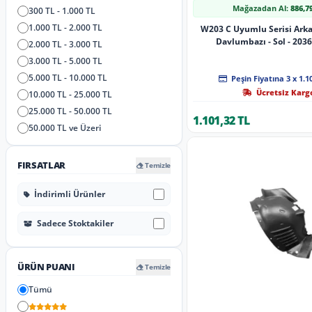
Mağazadan Al:
886,7
300 TL - 1.000 TL
1.000 TL - 2.000 TL
W203 C Uyumlu Serisi Ark
Davlumbazı - Sol - 203
2.000 TL - 3.000 TL
3.000 TL - 5.000 TL
5.000 TL - 10.000 TL
Peşin Fiyatına 3 x 1.1
Ücretsiz Karg
10.000 TL - 25.000 TL
25.000 TL - 50.000 TL
1.101,32 TL
50.000 TL ve Üzeri
FIRSATLAR
Temizle
İndirimli Ürünler
Sadece Stoktakiler
ÜRÜN PUANI
Temizle
Tümü
5 Yıldız