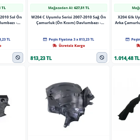
1 TL
Mağazadan Al:
627,51 TL
Mağa
2010 Sol Ön
W204 C Uyumlu Serisi 2007-2010 Sağ Ön
X204 Glk Uy
lumbazı -
Çamurluk (Ön Kısım) Davlumbazı -
Arka Çamurl
2046900230
3,23 TL
Peşin Fiyatına 3 x 813,23 TL
Peşin
o
Ücretsiz Kargo
813,23 TL
1.014,48 TL