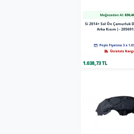
Mağazadan Al:
830,4
Si 2014+ Sol Ön Çamurluk 
Arka Kısım ) - 20569
Peşin Fiyatına 3 x 1.0
Ücretsiz Karg
1.038,73 TL