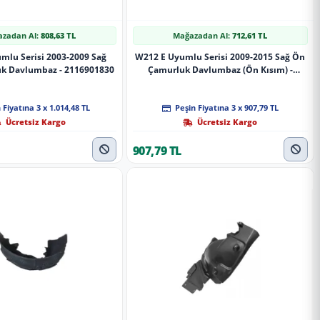
zadan Al:
808,63 TL
Mağazadan Al:
712,61 TL
mlu Serisi 2003-2009 Sağ
W212 E Uyumlu Serisi 2009-2015 Sağ Ön
uk Davlumbaz - 2116901830
Çamurluk Davlumbaz (Ön Kısım) -
2126900230
 Fiyatına 3 x 1.014,48 TL
Peşin Fiyatına 3 x 907,79 TL
Ücretsiz Kargo
Ücretsiz Kargo
907,79 TL