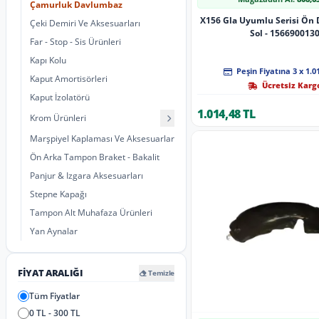
Çamurluk Davlumbaz
X156 Gla Uyumlu Serisi Ön 
Çeki Demiri Ve Aksesuarları
Sol - 156690013
Far - Stop - Sis Ürünleri
Kapı Kolu
Peşin Fiyatına 3 x 1.0
Kaput Amortisörleri
Ücretsiz Karg
Kaput İzolatörü
1.014,48 TL
Krom Ürünleri
Marşpiyel Kaplaması Ve Aksesuarları
Ön Arka Tampon Braket - Bakalit
Panjur & Izgara Aksesuarları
Stepne Kapağı
Tampon Alt Muhafaza Ürünleri
Yan Aynalar
FIYAT ARALIĞI
Temizle
Tüm Fiyatlar
0 TL - 300 TL