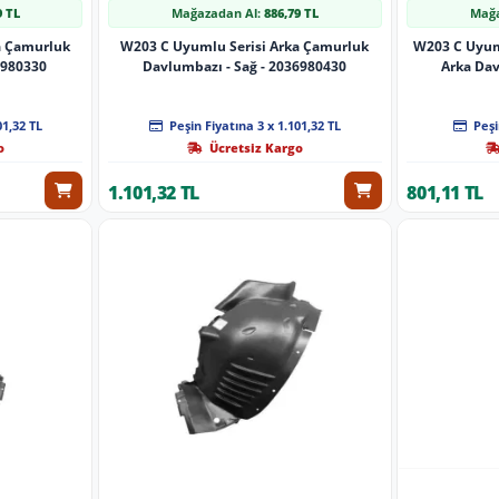
9 TL
Mağazadan Al:
886,79 TL
Mağa
a Çamurluk
W203 C Uyumlu Serisi Arka Çamurluk
W203 C Uyum
6980330
Davlumbazı - Sağ - 2036980430
Arka Da
01,32 TL
Peşin Fiyatına 3 x 1.101,32 TL
Peşi
o
Ücretsiz Kargo
1.101,32 TL
801,11 TL