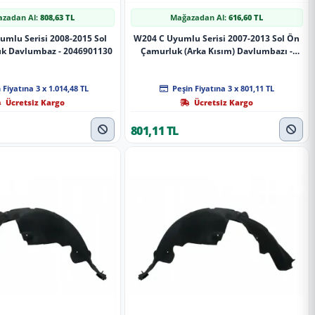
zadan Al:
808,63 TL
Mağazadan Al:
616,60 TL
umlu Serisi 2008-2015 Sol
W204 C Uyumlu Serisi 2007-2013 Sol Ön
uk Davlumbaz - 2046901130
Çamurluk (Arka Kısım) Davlumbazı -
2046904730
 Fiyatına 3 x 1.014,48 TL
Peşin Fiyatına 3 x 801,11 TL
Ücretsiz Kargo
Ücretsiz Kargo
801,11 TL