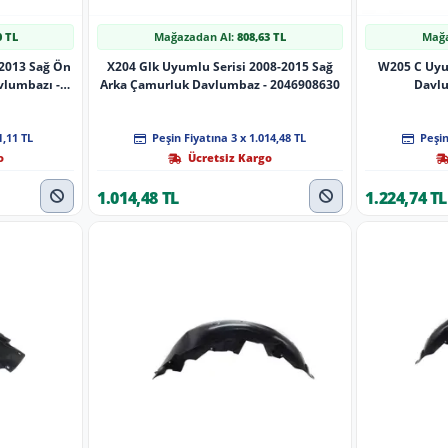
0 TL
Mağazadan Al:
808,63 TL
Mağa
-2013 Sağ Ön
X204 Glk Uyumlu Serisi 2008-2015 Sağ
W205 C Uyum
vlumbazı -
Arka Çamurluk Davlumbaz - 2046908630
Davlu
1,11 TL
Peşin Fiyatına 3 x 1.014,48 TL
Peşin
o
Ücretsiz Kargo
1.014,48 TL
1.224,74 TL