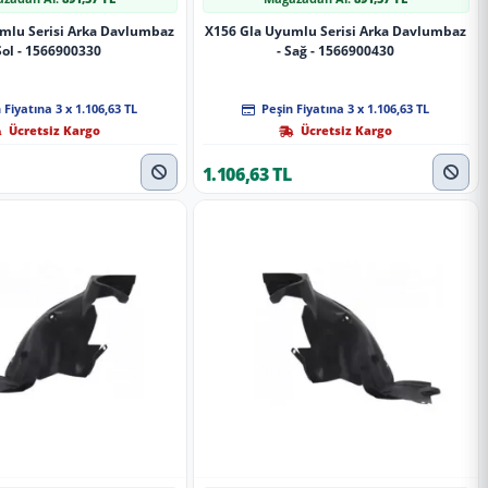
mlu Serisi Arka Davlumbaz
X156 Gla Uyumlu Serisi Arka Davlumbaz
Sol - 1566900330
- Sağ - 1566900430
 Fiyatına 3 x 1.106,63 TL
Peşin Fiyatına 3 x 1.106,63 TL
Ücretsiz Kargo
Ücretsiz Kargo
1.106,63 TL