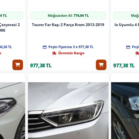
64 TL
Mağazadan Al:
774,04 TL
Mağa
Çerçevesi 2
Tourer Far Kaşı 2 Parça Krom 2013-2019
Io Uyumlu 4 
006
60,26 TL
Peşin Fiyatına 3 x 977,38 TL
Peşi
o
Ücretsiz Kargo
977,38 TL
977,38 TL