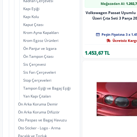
Kadran Çerçevesi
Mağazadan Al:
1.202,
Kapı Eşiği
Volkswagen Passat Uyumlu 
Kapı Kolu
Üzeri Çıta Seti 3 Parça 2
Kaput Çıtası
Krom Ayna Kapakları
Peşin Fiyatına 3 x 1.4
Krom Egzoz Ürünleri
Ücretsiz Karg
Ön Panjur ve Izgara
1.453,67 TL
Ön Tampon Çıtası
Sis Çerçevesi
Sis Farı Çerçeveleri
Stop Çerçeveleri
Tampon Eşiği ve Bagaj Eşiği
Yan Kapı Çıtaları
Ön Arka Koruma Demir
Ön Arka Koruma Difüzör
Oto Paspas ve Bagaj Havuzu
Oto Sticker - Logo - Arma
Paçalık ve Tozluk