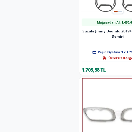
Mağazadan Al:
1.430,
Suzuki Jimny Uyumlu 2019+
Demiri
Peşin Fiyatına 3 x 1.7
Ücretsiz Karg
1.705,58 TL