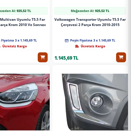
zadan Al:
925,52 TL
Mağazadan Al:
925,52 TL
Multivan Uyumlu T5.5 Far
Volkswagen Transporter Uyumlu T5.5 Far
Parça Krom 2010 Ve Sonrası
Çerçevesi 2 Parça Krom 2010-2015
 Fiyatına 3 x 1.145,69 TL
Peşin Fiyatına 3 x 1.145,69 TL
Ücretsiz Kargo
Ücretsiz Kargo
1.145,69 TL