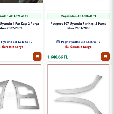
zadan Al:
1.376,40 TL
Mağazadan Al:
1.376,40 TL
 Uyumlu 1 Far Kaşı 2 Parça
Peugeot 307 Uyumlu Far Kaşı 2 Parça
iber 2002-2009
Fiber 2001-2008
 Fiyatına 3 x 1.646,66 TL
Peşin Fiyatına 3 x 1.646,66 TL
Ücretsiz Kargo
Ücretsiz Kargo
1.646,66 TL