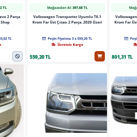
12 TL
Mağazadan Al:
397,68 TL
Mağa
eve 2 Parça
Volkswagen Transporter Uyumlu T6.1
Volkswagen
 Shop
Krom Far Üst Çıtası 2 Parça. 2020 Üzeri
Krom Far Üst
33,02 TL
Peşin Fiyatına 3 x 559,20 TL
Peşi
o
Ücretsiz Kargo
559,20 TL
801,31 TL