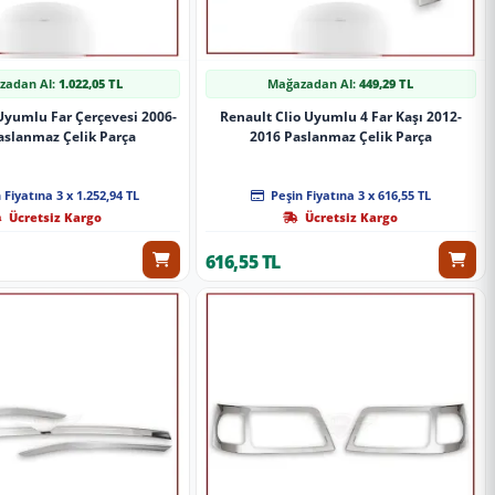
zadan Al:
1.022,05 TL
Mağazadan Al:
449,29 TL
 Uyumlu Far Çerçevesi 2006-
Renault Clio Uyumlu 4 Far Kaşı 2012-
aslanmaz Çelik Parça
2016 Paslanmaz Çelik Parça
 Fiyatına 3 x 1.252,94 TL
Peşin Fiyatına 3 x 616,55 TL
Ücretsiz Kargo
Ücretsiz Kargo
616,55 TL