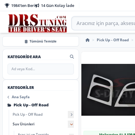
1984'ten Beri
14 Gün Kolay İade
Aracınız için parça arayın
Far Çerçevesi
>
Pick Up - Off Road
>
Tümünü Temizle
KATEGORIDE ARA
KATEGORILER
Ana Sayfa
Pick Up - Off Road
Pick Up - Off Road
Suv Ürünleri
Araç içi ve Torpido
Mağazadan Al:
1.120,