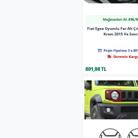
Mağazadan Al:
616,1
Fiat Egea Uyumlu Far Alt Çı
Krom 2015 Ve Sonr
Peşin Fiyatına 3 x 80
Ücretsiz Karg
801,98 TL