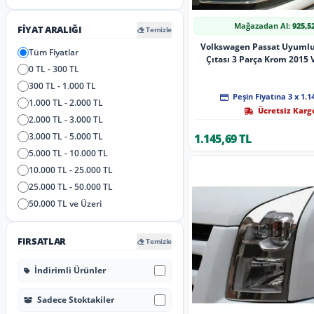
Mağazadan Al:
925,5
FIYAT ARALIĞI
Temizle
Volkswagen Passat Uyumlu
Tüm Fiyatlar
Çıtası 3 Parça Krom 2015 
0 TL - 300 TL
300 TL - 1.000 TL
Peşin Fiyatına 3 x 1.1
1.000 TL - 2.000 TL
Ücretsiz Karg
2.000 TL - 3.000 TL
3.000 TL - 5.000 TL
1.145,69 TL
5.000 TL - 10.000 TL
10.000 TL - 25.000 TL
25.000 TL - 50.000 TL
50.000 TL ve Üzeri
FIRSATLAR
Temizle
İndirimli Ürünler
Sadece Stoktakiler