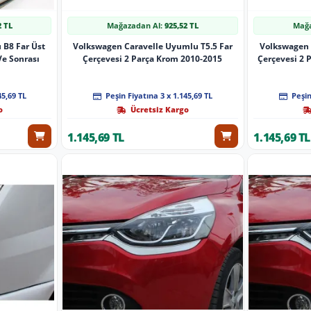
2 TL
Mağazadan Al:
925,52 TL
Mağa
 B8 Far Üst
Volkswagen Caravelle Uyumlu T5.5 Far
Volkswagen 
Ve Sonrası
Çerçevesi 2 Parça Krom 2010-2015
Çerçevesi 2 
45,69 TL
Peşin Fiyatına 3 x 1.145,69 TL
Peşin
o
Ücretsiz Kargo
1.145,69 TL
1.145,69 TL