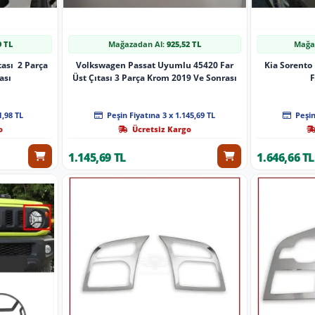
9 TL
Mağazadan Al:
925,52 TL
Mağa
tası 2 Parça
Volkswagen Passat Uyumlu 45420 Far
Kia Sorento
ası
Üst Çıtası 3 Parça Krom 2019 Ve Sonrası
F
1,98 TL
Peşin Fiyatına 3 x 1.145,69 TL
Peşin
o
Ücretsiz Kargo
1.145,69 TL
1.646,66 TL