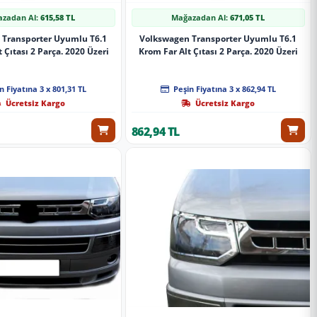
zadan Al:
615,58 TL
Mağazadan Al:
671,05 TL
 Transporter Uyumlu T6.1
Volkswagen Transporter Uyumlu T6.1
 Çıtası 2 Parça. 2020 Üzeri
Krom Far Alt Çıtası 2 Parça. 2020 Üzeri
n Fiyatına 3 x 801,31 TL
Peşin Fiyatına 3 x 862,94 TL
Ücretsiz Kargo
Ücretsiz Kargo
862,94 TL