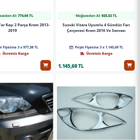
zadan Al:
774,04 TL
Mağazadan Al:
925,52 TL
Far Kaşı 2 Parça Krom 2013-
Suzuki Vitara Uyumlu 4 Gündüz Farı
2019
Çerçevesi Krom 2016 Ve Sonrası
n Fiyatına 3 x 977,38 TL
Peşin Fiyatına 3 x 1.145,69 TL
Ücretsiz Kargo
Ücretsiz Kargo
1.145,69 TL