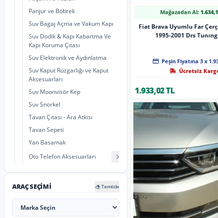
Panjur ve Böbrek
Mağazadan Al:
1.634,
Suv Bagaj Açma ve Vakum Kapı
Fiat Brava Uyumlu Far Çerç
1995-2001 Drs Tunıng
Suv Dodik & Kapı Kabartma Ve
Kapı Koruma Çıtası
Suv Elektronik ve Aydınlatma
Peşin Fiyatına 3 x 1.9
Suv Kaput Rüzgarlığı ve Kaput
Ücretsiz Karg
Aksesuarları
1.933,02 TL
Suv Moonvisör Kep
Suv Snorkel
Tavan Çıtası - Ara Atkısı
Tavan Sepeti
Yan Basamak
Oto Telefon Aksesuarları
ARAÇ SEÇIMI
Temizle