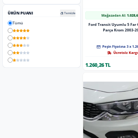
ÜRÜN PUANI
Temizle
Mağazadan Al:
1.028,
Tümü
Ford Transit Uyumlu 5 Far 
Parça Krom 2003-2
5 Yıldız
4 Yıldız
3 Yıldız
Peşin Fiyatına 3 x 1.2
2 Yıldız
Ücretsiz Karg
1 Yıldız
1.260,26 TL