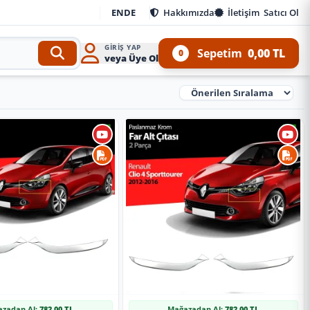
EN
DE
Hakkımızda
İletişim
Satıcı Ol
GIRIŞ YAP
Sepetim
0,00 TL
0
veya Üye Ol
Ürünleri Sırala
zadan Al:
782,00 TL
Mağazadan Al:
782,00 TL