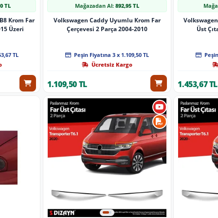
70 TL
Mağazadan Al:
892,95 TL
Mağa
B8 Krom Far
Volkswagen Caddy Uyumlu Krom Far
Volkswagen
015 Üzeri
Çerçevesi 2 Parça 2004-2010
Üst Çıt
53,67 TL
Peşin Fiyatına 3 x 1.109,50 TL
Peşin
o
Ücretsiz Kargo
1.109,50 TL
1.453,67 TL