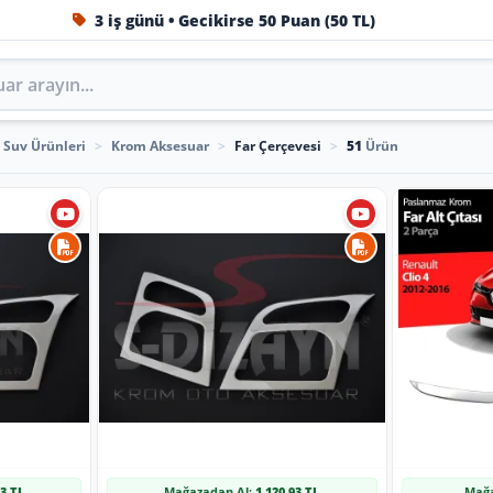
3 iş günü • Gecikirse 50 Puan (50 TL)
1984'ten beri Türkiye’nin en büyük oto aksesuar ve tuning
Suv Ürünleri
>
Krom Aksesuar
>
Far Çerçevesi
>
51
Ürün
93 TL
Mağazadan Al:
1.120,93 TL
Mağa