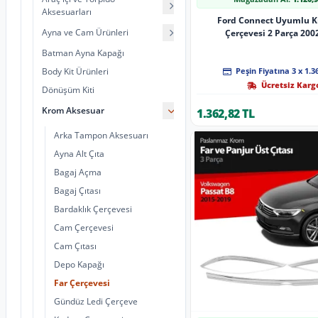
Aksesuarları
Ford Connect Uyumlu K
Ayna ve Cam Ürünleri
Çerçevesi 2 Parça 200
Batman Ayna Kapağı
Body Kit Ürünleri
Peşin Fiyatına 3 x 1.3
Ücretsiz Karg
Dönüşüm Kiti
Krom Aksesuar
1.362,82 TL
Arka Tampon Aksesuarı
Ayna Alt Çıta
Bagaj Açma
Bagaj Çıtası
Bardaklık Çerçevesi
Cam Çerçevesi
Cam Çıtası
Depo Kapağı
Far Çerçevesi
Gündüz Ledi Çerçeve