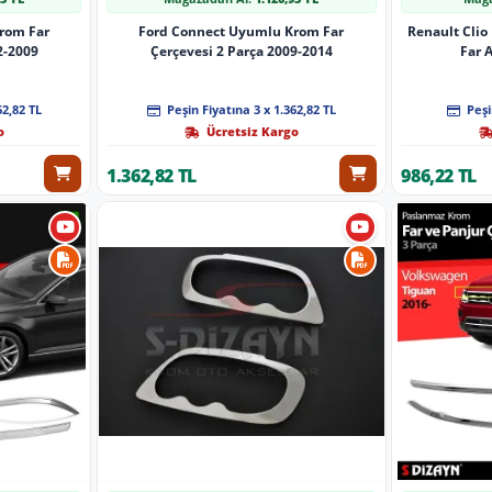
rom Far
Ford Connect Uyumlu Krom Far
Renault Cli
2-2009
Çerçevesi 2 Parça 2009-2014
Far A
62,82 TL
Peşin Fiyatına 3 x 1.362,82 TL
Peşi
o
Ücretsiz Kargo
1.362,82 TL
986,22 TL