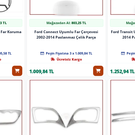
63 TL
Mağazadan Al:
803,25 TL
Mağa
 Far Koruma
Ford Connect Uyumlu Far Çerçevesi
Ford Transit
2002-2014 Paslanmaz Çelik Parça
2014 P
05,58 TL
Peşin Fiyatına 3 x 1.009,84 TL
Peşin
o
Ücretsiz Kargo
1.009,84 TL
1.252,94 TL