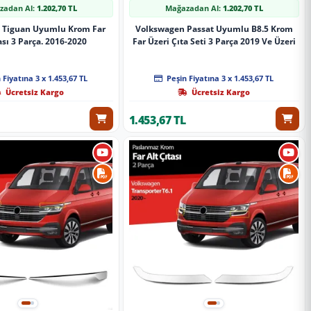
zadan Al:
1.202,70 TL
Mağazadan Al:
1.202,70 TL
 Tiguan Uyumlu Krom Far
Volkswagen Passat Uyumlu B8.5 Krom
ası 3 Parça. 2016-2020
Far Üzeri Çıta Seti 3 Parça 2019 Ve Üzeri
 Fiyatına 3 x 1.453,67 TL
Peşin Fiyatına 3 x 1.453,67 TL
Ücretsiz Kargo
Ücretsiz Kargo
1.453,67 TL