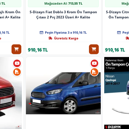
5 TL
Mağazadan Al:
713,55 TL
Mağa
jlı Krom Ön
S-Dizayn Fiat Doblo 3 Krom Ön Tampon
S-Dizayn Citr
ri A+ Kalite
Çıtası 2 Prç 2023 Üzeri A+ Kalite
Ön Tampon Ç
0,16 TL
Peşin Fiyatına 3 x 910,16 TL
Peşi
o
Ücretsiz Kargo
910,16 TL
910,16 TL