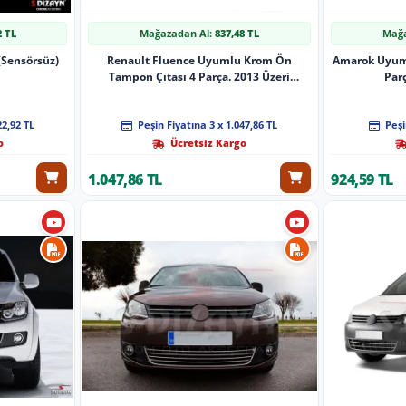
2 TL
Mağazadan Al:
837,48 TL
Mağa
 (Sensörsüz)
Renault Fluence Uyumlu Krom Ön
Amarok Uyum
Tampon Çıtası 4 Parça. 2013 Üzeri
Par
Makyajlı
22,92 TL
Peşin Fiyatına 3 x 1.047,86 TL
Peşi
o
Ücretsiz Kargo
1.047,86 TL
924,59 TL