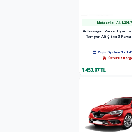
Mağazadan Al:
1.202,
Volkswagen Passat Uyumlu
Tampon Alt Çıtası 3 Parça
Peşin Fiyatına 3 x 1.4
Ücretsiz Karg
1.453,67 TL