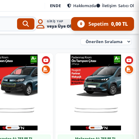
EN
DE
Hakkımızda
İletişim
Satıcı Ol
GIRIŞ YAP
Sepetim
0,00 TL
0
veya Üye Ol
Ürünleri Sırala
zadan Al:
713,55 TL
Mağazadan Al:
713,55 TL