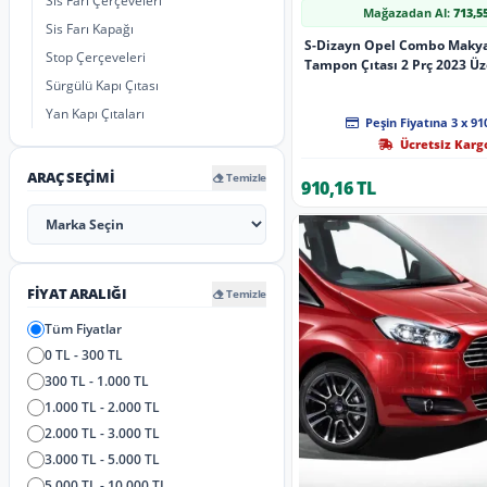
Sis Farı Çerçeveleri
Mağazadan Al:
713,5
Sis Farı Kapağı
S-Dizayn Opel Combo Makya
Stop Çerçeveleri
Tampon Çıtası 2 Prç 2023 Üze
Sürgülü Kapı Çıtası
Yan Kapı Çıtaları
Peşin Fiyatına 3 x 91
Ücretsiz Karg
ARAÇ SEÇIMI
Temizle
910,16 TL
FIYAT ARALIĞI
Temizle
Tüm Fiyatlar
0 TL - 300 TL
300 TL - 1.000 TL
1.000 TL - 2.000 TL
2.000 TL - 3.000 TL
3.000 TL - 5.000 TL
5.000 TL - 10.000 TL