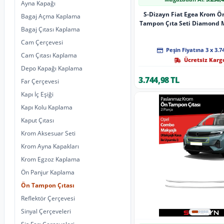
Ayna Kapağı
S-Dizayn Fiat Egea Krom Ö
Bagaj Açma Kaplama
Tampon Çıta Seti Diamond M
Bagaj Çıtası Kaplama
2020 Üzeri (Mat Kr
Cam Çerçevesi
Peşin Fiyatına 3 x 3.7
Cam Çıtası Kaplama
Ücretsiz Karg
Depo Kapağı Kaplama
3.744,98 TL
Far Çerçevesi
Kapı İç Eşiği
Kapı Kolu Kaplama
Kaput Çıtası
Krom Aksesuar Seti
Krom Ayna Kapakları
Krom Egzoz Kaplama
Ön Panjur Kaplama
Ön Tampon Çıtası
Reflektör Çerçevesi
Sinyal Çerçeveleri