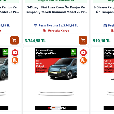
n Panjur Ve
S-Dizayn Fiat Egea Krom Ön Panjur Ve
S-Dizayn Peu
odel 22 Prç.
Tampon Çıta Seti Diamond Model 22 Prç.
Ön Tampon Ç
om)
2020 Üzeri (Parlak Krom)
44,98 TL
Peşin Fiyatına 3 x 3.744,98 TL
Peşi
o
Ücretsiz Kargo
3.744,98 TL
910,16 TL