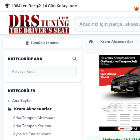
1984'ten Beri
14 Gün Kolay İade
Aracınız için parça arayın
Ön Tampon Çıtası
>
Krom Aksesuarlar
>
Tümünü Temizle
KATEGORIDE ARA
KATEGORILER
Ana Sayfa
Krom Aksesuarlar
Arka Tampon Aksesuarı
Arka Tampon Koruma
Ayna Alt Çıta Kaplama
Mağazadan Al:
3.238,