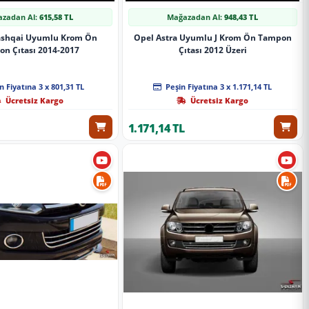
zadan Al:
615,58 TL
Mağazadan Al:
948,43 TL
ashqai Uyumlu Krom Ön
Opel Astra Uyumlu J Krom Ön Tampon
n Çıtası 2014-2017
Çıtası 2012 Üzeri
n Fiyatına 3 x 801,31 TL
Peşin Fiyatına 3 x 1.171,14 TL
Ücretsiz Kargo
Ücretsiz Kargo
1.171,14 TL