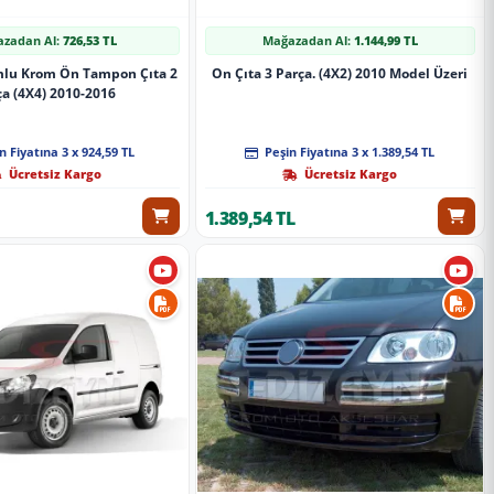
zadan Al:
726,53 TL
Mağazadan Al:
1.144,99 TL
lu Krom Ön Tampon Çıta 2
On Çıta 3 Parça. (4X2) 2010 Model Üzeri
ça (4X4) 2010-2016
n Fiyatına 3 x 924,59 TL
Peşin Fiyatına 3 x 1.389,54 TL
Ücretsiz Kargo
Ücretsiz Kargo
1.389,54 TL