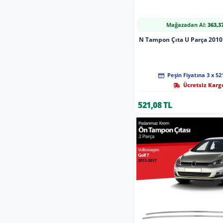
Mağazadan Al:
363,3
N Tampon Çıta U Parça 2010
Peşin Fiyatına 3 x 52
Ücretsiz Karg
521,08 TL