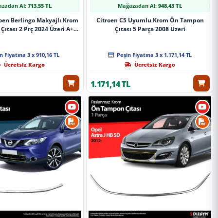
zadan Al:
713,55 TL
Mağazadan Al:
948,43 TL
oen Berlingo Makyajlı Krom
Citroen C5 Uyumlu Krom Ön Tampon
ıtası 2 Prç 2024 Üzeri A+
Çıtası 5 Parça 2008 Üzeri
Kalite
n Fiyatına 3 x 910,16 TL
Peşin Fiyatına 3 x 1.171,14 TL
Ücretsiz Kargo
Ücretsiz Kargo
1.171,14 TL