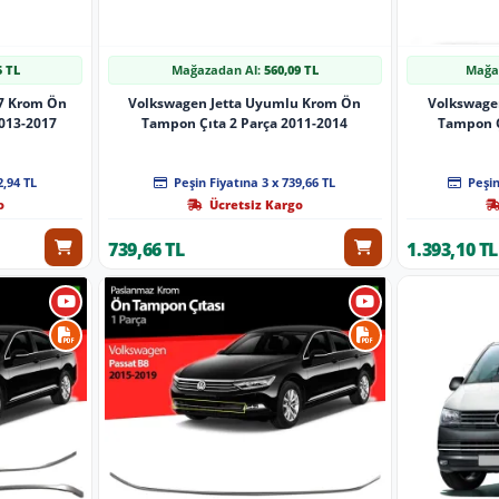
5 TL
Mağazadan Al:
560,09 TL
Mağa
7 Krom Ön
Volkswagen Jetta Uyumlu Krom Ön
Volkswage
2013-2017
Tampon Çıta 2 Parça 2011-2014
Tampon Ç
2,94 TL
Peşin Fiyatına 3 x 739,66 TL
Peşin
o
Ücretsiz Kargo
739,66 TL
1.393,10 TL