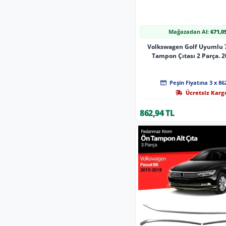
Mağazadan Al:
671,0
Volkswagen Golf Uyumlu 
Tampon Çıtası 2 Parça. 
Peşin Fiyatına 3 x 86
Ücretsiz Karg
862,94 TL