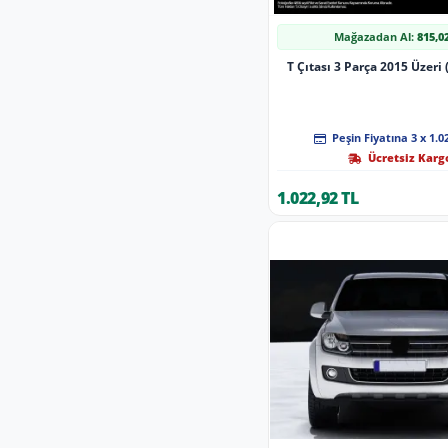
Mağazadan Al:
815,0
T Çıtası 3 Parça 2015 Üzeri
Peşin Fiyatına 3 x 1.0
Ücretsiz Karg
1.022,92 TL