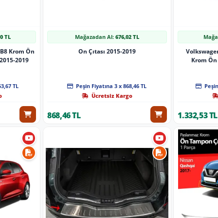
70 TL
Mağazadan Al:
676,02 TL
Mağa
 B8 Krom Ön
On Çıtası 2015-2019
Volkswage
 2015-2019
Krom Ön 
(Tre
53,67 TL
Peşin Fiyatına 3 x 868,46 TL
Peşin
o
Ücretsiz Kargo
868,46 TL
1.332,53 TL