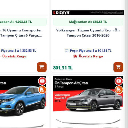
zadan Al:
1.093,68 TL
Mağazadan Al:
615,58 TL
n T6 Uyumlu Transporter
Volkswagen Tiguan Uyumlu Krom Ön
Tampon Çıtası 6 Parça.
Tampon Çıtası 2016-2020
ndline) 2015 Üzeri
 Fiyatına 3 x 1.332,53 TL
Peşin Fiyatına 3 x 801,31 TL
Ücretsiz Kargo
Ücretsiz Kargo
801,31 TL