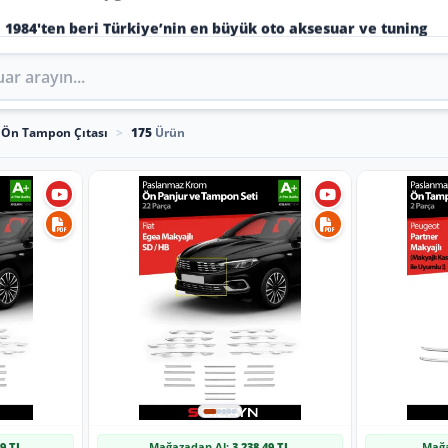
1984'ten beri Türkiye’nin en büyük oto aksesuar ve tuning
Ön Tampon Çıtası
>
175
Ürün
49 TL
Mağazadan Al:
3.238,49 TL
Mağa