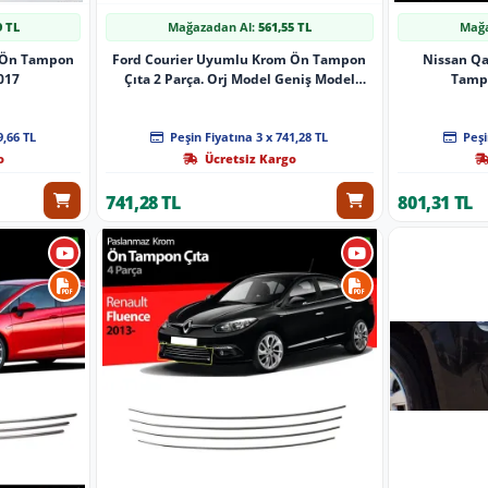
9 TL
Mağazadan Al:
561,55 TL
Mağa
 Ön Tampon
Ford Courier Uyumlu Krom Ön Tampon
Nissan Q
2017
Çıta 2 Parça. Orj Model Geniş Model
Tampo
2014-2017
9,66 TL
Peşin Fiyatına 3 x 741,28 TL
Peşi
o
Ücretsiz Kargo
741,28 TL
801,31 TL