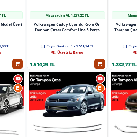
7 TL
Mağazadan Al:
1.257,22 TL
Mağa
 Model Üzeri
Volkswagen Caddy Uyumlu Krom Ön
Volkswage
Tampon Çıtası Comfort Line 5 Parça
Tampon Çıta
2010-2015
1,08 TL
Peşin Fiyatına 3 x 1.514,24 TL
Peşin
o
Ücretsiz Kargo
1.514,24 TL
1.232,77 TL