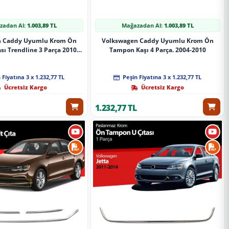
zadan Al:
1.003,89 TL
Mağazadan Al:
1.003,89 TL
n Caddy Uyumlu Krom Ön
Volkswagen Caddy Uyumlu Krom Ön
sı Trendline 3 Parça 2010-
Tampon Kaşı 4 Parça. 2004-2010
2015
 Fiyatına 3 x 1.232,77 TL
Peşin Fiyatına 3 x 1.232,77 TL
Ücretsiz Kargo
Ücretsiz Kargo
1.232,77 TL