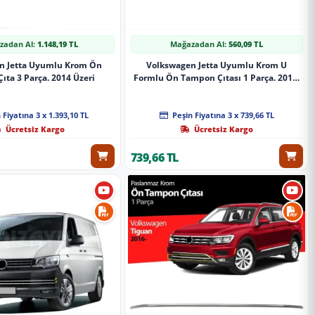
zadan Al:
1.148,19 TL
Mağazadan Al:
560,09 TL
n Jetta Uyumlu Krom Ön
Volkswagen Jetta Uyumlu Krom U
ıta 3 Parça. 2014 Üzeri
Formlu Ön Tampon Çıtası 1 Parça. 2011-
2014
 Fiyatına 3 x 1.393,10 TL
Peşin Fiyatına 3 x 739,66 TL
Ücretsiz Kargo
Ücretsiz Kargo
739,66 TL