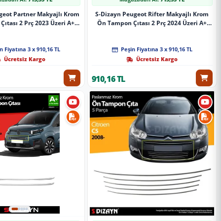
geot Partner Makyajlı Krom
S-Dizayn Peugeot Rifter Makyajlı Krom
ıtası 2 Prç 2023 Üzeri A+
Ön Tampon Çıtası 2 Prç 2024 Üzeri A+
Kalite
Kalite
n Fiyatına 3 x 910,16 TL
Peşin Fiyatına 3 x 910,16 TL
Ücretsiz Kargo
Ücretsiz Kargo
910,16 TL