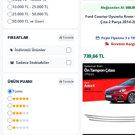
10.000 TL - 25.000 TL
Mağazadan Al:
560,0
25.000 TL - 50.000 TL
Ford Courier Uyumlu Krom
50.000 TL ve Üzeri
Çıta 2 Parça 2014-
FIRSATLAR
Temizle
Peşin Fiyatına 3 x 73
Ücretsiz Karg
İndirimli Ürünler
739,66 TL
Sadece Stoktakiler
ÜRÜN PUANI
Temizle
Tümü
5 Yıldız
4 Yıldız
3 Yıldız
2 Yıldız
1 Yıldız