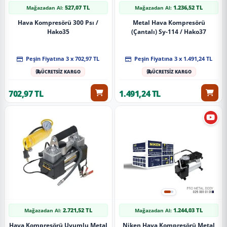
527,07 TL
1.236,52 TL
Mağazadan Al:
Mağazadan Al:
Hava Kompresörü 300 Psı /
Metal Hava Kompresörü
Hako35
(Çantalı) Sy-114 / Hako37
Peşin Fiyatına 3 x 702,97 TL
Peşin Fiyatına 3 x 1.491,24 TL
ÜCRETSİZ KARGO
ÜCRETSİZ KARGO
702,97 TL
1.491,24 TL
2.721,52 TL
1.244,03 TL
Mağazadan Al:
Mağazadan Al:
Hava Kompresörü Uyumlu Metal
Niken Hava Kompresörü Metal