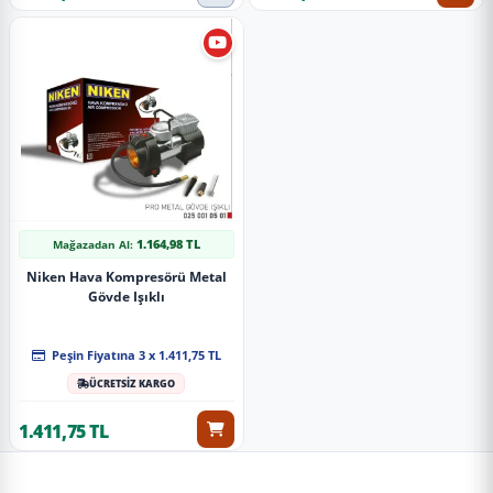
1.164,98 TL
Mağazadan Al:
Niken Hava Kompresörü Metal
Gövde Işıklı
Peşin Fiyatına 3 x 1.411,75 TL
ÜCRETSİZ KARGO
1.411,75 TL