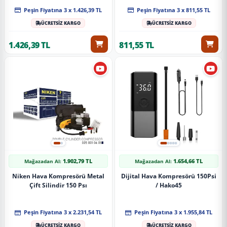
Peşin Fiyatına 3 x 1.426,39 TL
Peşin Fiyatına 3 x 811,55 TL
ÜCRETSİZ KARGO
ÜCRETSİZ KARGO
1.426,39 TL
811,55 TL
1.902,79 TL
1.654,66 TL
Mağazadan Al:
Mağazadan Al:
Niken Hava Kompresörü Metal
Dijital Hava Kompresörü 150Psi
Çift Silindir 150 Psı
/ Hako45
Peşin Fiyatına 3 x 2.231,54 TL
Peşin Fiyatına 3 x 1.955,84 TL
ÜCRETSİZ KARGO
ÜCRETSİZ KARGO