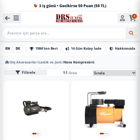
3 iş günü • Gecikirse 50 Puan (50 TL)
0
1984'ten beri Türkiye’nin en büyük oto aksesuar ve tuning
Mobil Arama
EN
DE
1984'ten Beri
14 Gün Kolay İade
Hakkımızda
Dış Aksesuarlar
Lastik ve Jant
Hava Kompresörü
Hava Kompresörü
Mobil Sıralama Seçe
11
Filtrele
Ürün