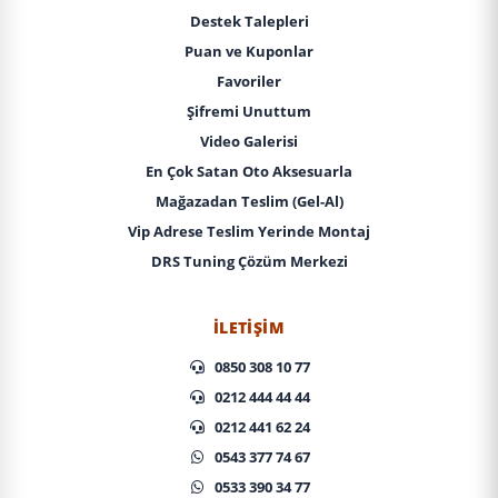
Destek Talepleri
Puan ve Kuponlar
Favoriler
Şifremi Unuttum
Video Galerisi
En Çok Satan Oto Aksesuarla
Mağazadan Teslim (Gel-Al)
Vip Adrese Teslim Yerinde Montaj
DRS Tuning Çözüm Merkezi
İLETIŞIM
0850 308 10 77
0212 444 44 44
0212 441 62 24
0543 377 74 67
0533 390 34 77