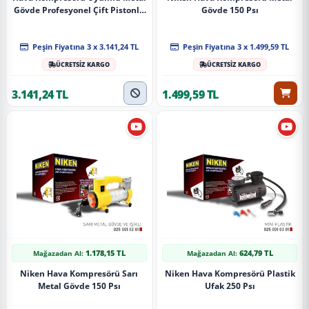
Gövde Profesyonel Çift Pistonlu
Gövde 150 Psı
Çantalı Parça
Peşin Fiyatına 3 x 3.141,24 TL
Peşin Fiyatına 3 x 1.499,59 TL
ÜCRETSİZ KARGO
ÜCRETSİZ KARGO
3.141,24 TL
1.499,59 TL
1.178,15 TL
624,79 TL
Mağazadan Al:
Mağazadan Al:
Niken Hava Kompresörü Sarı
Niken Hava Kompresörü Plastik
Metal Gövde 150 Psı
Ufak 250 Psı