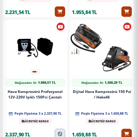
2.231,54 TL
1.955,84 TL
1.998,51 TL
1.388,29 TL
Mağazadan Al:
Mağazadan Al:
Hava Kompresörü Profesyonel
Dijital Hava Kompresörü 150 Psi
12V-220V Işıklı 150Pci Çantalı
/ Hako46
Peşin Fiyatına 3 x 2.337,90 TL
Peşin Fiyatına 3 x 1.659,88 TL
ÜCRETSİZ KARGO
ÜCRETSİZ KARGO
2.337,90 TL
1.659,88 TL