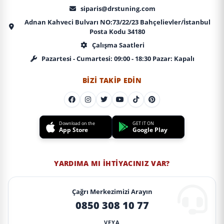
siparis@drstuning.com
Adnan Kahveci Bulvarı NO:73/22/23 Bahçelievler/İstanbul
Posta Kodu 34180
Çalışma Saatleri
Pazartesi - Cumartesi: 09:00 - 18:30 Pazar: Kapalı
BIZI TAKIP EDIN
Download on the
GET IT ON
App Store
Google Play
YARDIMA MI İHTIYACINIZ VAR?
Çağrı Merkezimizi Arayın
0850 308 10 77
VEYA