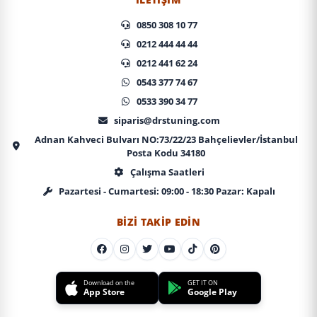
0850 308 10 77
0212 444 44 44
0212 441 62 24
0543 377 74 67
0533 390 34 77
siparis@drstuning.com
Adnan Kahveci Bulvarı NO:73/22/23 Bahçelievler/İstanbul
Posta Kodu 34180
Çalışma Saatleri
Pazartesi - Cumartesi: 09:00 - 18:30 Pazar: Kapalı
BIZI TAKIP EDIN
Download on the
GET IT ON
App Store
Google Play