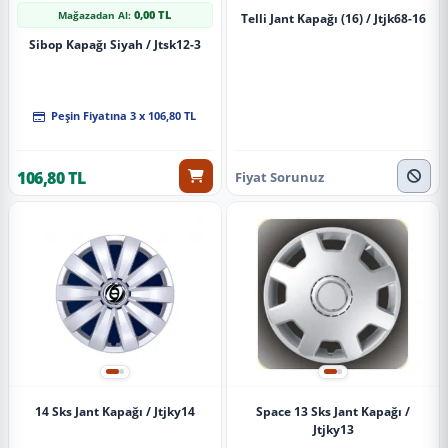
0,00 TL
Mağazadan Al:
Telli Jant Kapağı (16) / Jtjk68-16
Sibop Kapağı Siyah / Jtsk12-3
Peşin Fiyatına 3 x 106,80 TL
106,80 TL
Fiyat Sorunuz
14 Sks Jant Kapağı / Jtjky14
Space 13 Sks Jant Kapağı /
Jtjky13