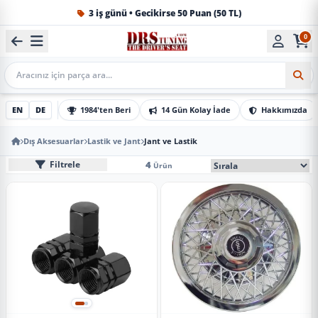
3 iş günü • Gecikirse 50 Puan (50 TL)
0
1984'ten beri Türkiye’nin en büyük oto aksesuar ve tuning
Mobil Arama
EN
DE
1984'ten Beri
14 Gün Kolay İade
Hakkımızda
Dış Aksesuarlar
Lastik ve Jant
Jant ve Lastik
Jant ve Lastik
Mobil Sıralama Seçe
4
Filtrele
Ürün