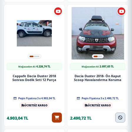
4.226,74 TL
2.097,65 TL
Mağazadan Al:
Mağazadan Al:
Cappafe Dacia Duster 2018
Dacia Duster 2018- Ön Kaput
Sonrası Dodik Seti 12 Parça
Scoop Havalandırma Koruma
Peşin Fiyatına 3 x 4.903,04 TL
Peşin Fiyatına 3 x 2.490,72 TL
ÜCRETSİZ KARGO
ÜCRETSİZ KARGO
4.903,04 TL
2.490,72 TL