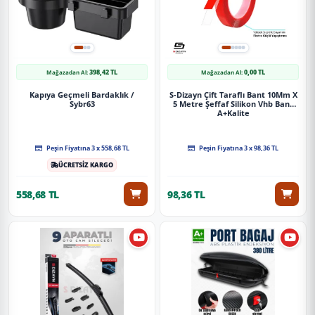
398,42 TL
0,00 TL
Mağazadan Al:
Mağazadan Al:
Kapıya Geçmeli Bardaklık /
S-Dizayn Çift Taraflı Bant 10Mm X
Sybr63
5 Metre Şeffaf Silikon Vhb Bant
A+Kalite
Peşin Fiyatına 3 x 558,68 TL
Peşin Fiyatına 3 x 98,36 TL
ÜCRETSİZ KARGO
558,68 TL
98,36 TL