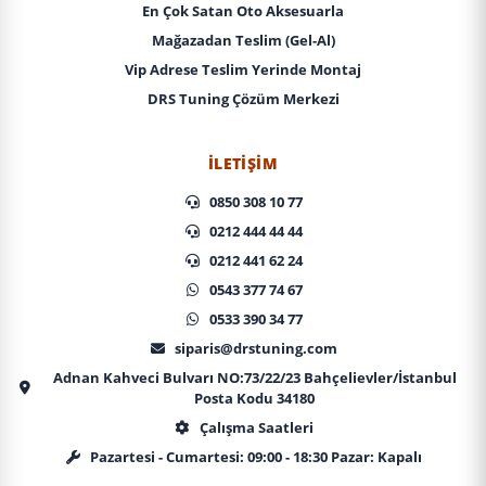
En Çok Satan Oto Aksesuarla
Mağazadan Teslim (Gel-Al)
Vip Adrese Teslim Yerinde Montaj
DRS Tuning Çözüm Merkezi
İLETIŞIM
0850 308 10 77
0212 444 44 44
0212 441 62 24
0543 377 74 67
0533 390 34 77
siparis@drstuning.com
Adnan Kahveci Bulvarı NO:73/22/23 Bahçelievler/İstanbul
Posta Kodu 34180
Çalışma Saatleri
Pazartesi - Cumartesi: 09:00 - 18:30 Pazar: Kapalı