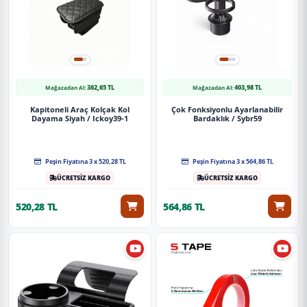
362,65 TL
403,98 TL
Mağazadan Al:
Mağazadan Al:
Kapitoneli Araç Kolçak Kol
Çok Fonksiyonlu Ayarlanabilir
Dayama Siyah / Ickoy39-1
Bardaklık / Sybr59
Peşin Fiyatına 3 x 520,28 TL
Peşin Fiyatına 3 x 564,86 TL
ÜCRETSİZ KARGO
ÜCRETSİZ KARGO
520,28 TL
564,86 TL