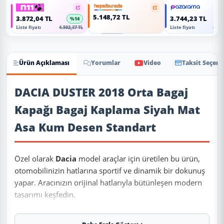
5.148,72 TL
3.872,04 TL
3.744,23 TL
%14
Liste fiyatı
4.502,37 TL
Liste fiyatı
4.353
Ürün Açıklaması
Yorumlar
Video
Taksit Seçene
Ürün Açıklaması
DACIA DUSTER 2018 Orta Bagaj
Kapağı Bagaj Kaplama Siyah Mat
Asa Kum Desen Standart
Özel olarak
Dacia
model araçlar için üretilen bu ürün,
otomobilinizin hatlarına sportif ve dinamik bir dokunuş
yapar. Aracınızın orijinal hatlarıyla bütünleşen modern
tasarımı keşfedin.