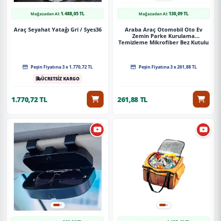
1.488,05 TL
130,09 TL
Mağazadan Al:
Mağazadan Al:
Araç Seyahat Yatağı Gri / Syes36
Araba Araç Otomobil Oto Ev
Zemin Parke Kurulama
Temizleme Mikrofiber Bez Kutulu
4'Lü Set
Peşin Fiyatına 3 x 1.770,72 TL
Peşin Fiyatına 3 x 261,88 TL
ÜCRETSİZ KARGO
1.770,72 TL
261,88 TL