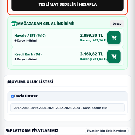
TESLİMAT BEDELİNİ HESAPLA
MAĞAZADAN GEL AL İNDIRIMI!
Detay
2.899,30 TL
Havale / EFT (%10)
Kazanç: 482,14 TL
Kargo İndirimi
3.169,82 TL
Kredi Kartı (%2)
Kazanç: 211,63 TL
Kargo İndirimi
UYUMLULUK LISTESI
Dacia Duster
2017-2018-2019-2020-2021-2022-2023-2024 - Kasa Kodu: HM
PLATFORM FIYATLARIMIZ
Fiyatlar için Sola Kaydırın