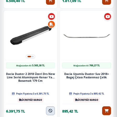
6.500,40 TL
1.817,09 TL
5.505,38 TL
700,27 TL
Mağazadan Al:
Mağazadan Al:
Dacia Duster 2 2018 Üzeri Drs New
Dacia Uyumlu Duster Suv 2018+
Line Serisi Aluminyum Kenar Yan
Bagaj Çıtası Paslanmaz Çelik
Basamak 179 Cm
Peşin Fiyatına 3 x 6.391,75 TL
Peşin Fiyatına 3 x 895,42 TL
ÜCRETSİZ KARGO
ÜCRETSİZ KARGO
6.391,75 TL
895,42 TL