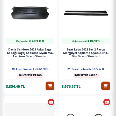
2.874,96 TL
3.446,91 TL
Mağazadan Al:
Mağazadan Al:
Dacia Sandero 2021 Arka Bagaj
Seat Leon 2021 Set 2 Parça
Kapağı Bagaj Kaplama Siyah Mat
Marşpiyel Kaplama Siyah Akrilik
Asa Kum Desen Standart
Düz Desen Standart
Peşin Fiyatına 3 x 3.354,40 TL
Peşin Fiyatına 3 x 3.976,57 TL
ÜCRETSİZ KARGO
ÜCRETSİZ KARGO
3.354,40 TL
3.976,57 TL