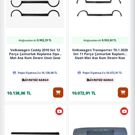
8.992,25 TL
8.933,62 TL
Mağazadan Al:
Mağazadan Al:
Volkswagen Caddy 2010 Set 12
Volkswagen Transporter T6.1 2020
Parça Çamurluk Kaplama Siyah
Set 11 Parça Çamurluk Kaplama
Mat Asa Kum Desen Uzun Şase
Siyah Mat Asa Kum Desen Kısa
Soldan Sürgülü
Şase Soldan Sürgülü
Peşin Fiyatına 3 x 10.138,06 TL
Peşin Fiyatına 3 x 10.072,91 TL
ÜCRETSİZ KARGO
ÜCRETSİZ KARGO
10.138,06 TL
10.072,91 TL