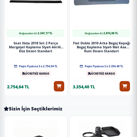
2.347,17 TL
2.874,96 TL
Mağazadan Al:
Mağazadan Al:
Seat Ibiza 2018 Set 2 Parça
Fiat Doblo 2010 Arka Bagaj Kapağı
Marşpiyel Kaplama Siyah Akrilik
Bagaj Kaplama Siyah Mat Asa
Düz Desen Standart
Kum Desen Standart
Peşin Fiyatına 3 x 2.754,64 TL
Peşin Fiyatına 3 x 3.354,40 TL
ÜCRETSİZ KARGO
ÜCRETSİZ KARGO
2.754,64 TL
3.354,40 TL
Sizin İçin Seçtiklerimiz