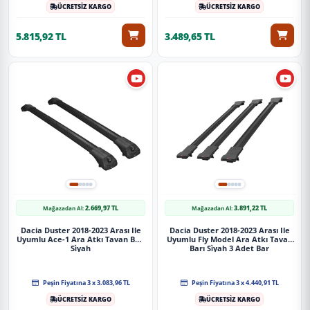
görmeyecek şekilde paketlenerek tarafınıza ulaştırılır. %100
ÜCRETSİZ KARGO
ÜCRETSİZ KARGO
Müşteri memnuniyeti garantisiyle.
5.815,92 TL
3.489,65 TL
2.669,97 TL
3.891,22 TL
Mağazadan Al:
Mağazadan Al:
Dacia Duster 2018-2023 Arası Ile
Dacia Duster 2018-2023 Arası Ile
Uyumlu Ace-1 Ara Atkı Tavan Barı
Uyumlu Fly Model Ara Atkı Tavan
Si̇yah
Barı Si̇yah 3 Adet Bar
Peşin Fiyatına 3 x 3.083,96 TL
Peşin Fiyatına 3 x 4.440,91 TL
ÜCRETSİZ KARGO
ÜCRETSİZ KARGO