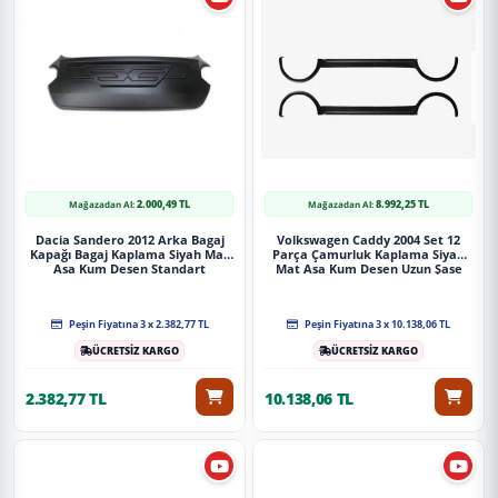
2.000,49 TL
8.992,25 TL
Mağazadan Al:
Mağazadan Al:
Dacia Sandero 2012 Arka Bagaj
Volkswagen Caddy 2004 Set 12
Kapağı Bagaj Kaplama Siyah Mat
Parça Çamurluk Kaplama Siyah
Asa Kum Desen Standart
Mat Asa Kum Desen Uzun Şase
Soldan Sürgülü
Peşin Fiyatına 3 x 2.382,77 TL
Peşin Fiyatına 3 x 10.138,06 TL
ÜCRETSİZ KARGO
ÜCRETSİZ KARGO
2.382,77 TL
10.138,06 TL