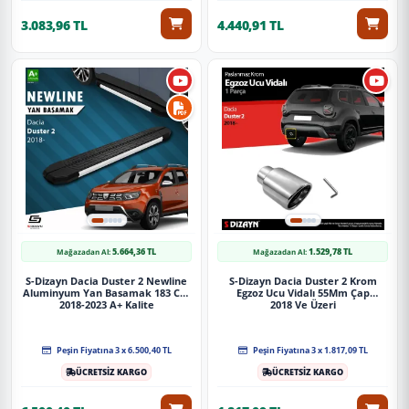
3.083,96 TL
4.440,91 TL
5.664,36 TL
1.529,78 TL
Mağazadan Al:
Mağazadan Al:
S-Dizayn Dacia Duster 2 Newline
S-Dizayn Dacia Duster 2 Krom
Aluminyum Yan Basamak 183 Cm
Egzoz Ucu Vidalı 55Mm Çap
2018-2023 A+ Kalite
2018 Ve Üzeri
Peşin Fiyatına 3 x 6.500,40 TL
Peşin Fiyatına 3 x 1.817,09 TL
ÜCRETSİZ KARGO
ÜCRETSİZ KARGO