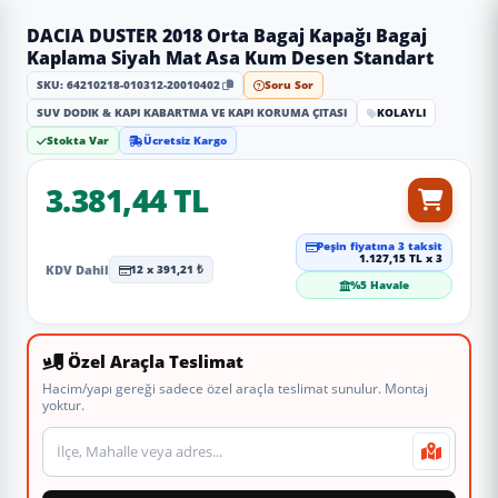
DACIA DUSTER 2018 Orta Bagaj Kapağı Bagaj
Kaplama Siyah Mat Asa Kum Desen Standart
SKU: 64210218-010312-20010402
Soru Sor
SUV DODIK & KAPI KABARTMA VE KAPI KORUMA ÇITASI
KOLAYLI
Stokta Var
Ücretsiz Kargo
3.381,44 TL
Peşin fiyatına 3 taksit
1.127,15 TL x 3
KDV Dahil
12 x 391,21 ₺
%5 Havale
Özel Araçla Teslimat
Hacim/yapı gereği sadece özel araçla teslimat sunulur. Montaj
yoktur.
Teslimat veya montaj adresi