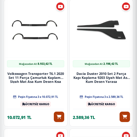
8.933,62 TL
2.198,42 TL
Mağazadan Al:
Mağazadan Al:
Volkswagen Transporter T6.1 2020
Dacia Duster 2010 Set 2 Parça
Set 11 Parça Çamurluk Kaplama
Kapı Kaplama 9203 Siyah Mat Asa
Siyah Mat Asa Kum Desen Kısa
Kum Desen Yarasa
Şase Sağdan Sürgülü
Peşin Fiyatına 3 x 10.072,91 TL
Peşin Fiyatına 3 x 2.589,36 TL
ÜCRETSİZ KARGO
ÜCRETSİZ KARGO
10.072,91 TL
2.589,36 TL