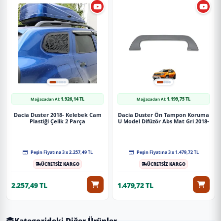
1.926,14 TL
1.199,75 TL
Mağazadan Al:
Mağazadan Al:
Dacia Duster 2018- Kelebek Cam
Dacia Duster Ön Tampon Koruma
Plastiği Çelik 2 Parça
U Model Difüzör Abs Mat Gri 2018-
Peşin Fiyatına 3 x 2.257,49 TL
Peşin Fiyatına 3 x 1.479,72 TL
ÜCRETSİZ KARGO
ÜCRETSİZ KARGO
2.257,49 TL
1.479,72 TL
Kategorideki Diğer Ürünler