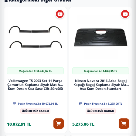
8.933,62 TL
4.603,55 TL
Mağazadan Al:
Mağazadan Al:
Volkswagen T5 2003 Set 11 Parça
Nissan Navara 2016 Arka Bagaj
Çamurluk Kaplama Siyah Mat Asa
Kapağı Bagaj Kaplama Siyah Mat
Kum Desen Kısa Şase Çift Sürgülü
Asa Kum Desen Standart
Peşin Fiyatına 3 x 10.072,91 TL
Peşin Fiyatına 3 x 5.275,06 TL
ÜCRETSİZ KARGO
ÜCRETSİZ KARGO
10.072,91 TL
5.275,06 TL