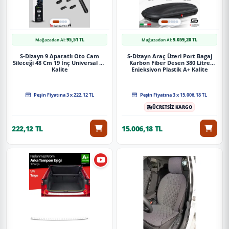
95,51 TL
9.059,20 TL
Mağazadan Al:
Mağazadan Al:
S-Dizayn 9 Aparatlı Oto Cam
S-Dizayn Araç Üzeri Port Bagaj
Sileceği 48 Cm 19 İnç Universal A+
Karbon Fiber Desen 380 Litre
Kalite
Enjeksiyon Plastik A+ Kalite
Peşin Fiyatına 3 x 222,12 TL
Peşin Fiyatına 3 x 15.006,18 TL
ÜCRETSİZ KARGO
222,12 TL
15.006,18 TL