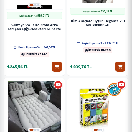
830,19 TL
Mağazadan Al:
989,01 TL
Mağazadan Al:
Tüm Araçlara Uygun Elegance 2'Li
Set Minder Gri
S-Dizayn Vw Taigo Krom Arka
Tampon Eşiği 2020 Üzeri A+ Kalite
Peşin Fiyatına 3 x 1.039,76 TL
Peşin Fiyatına 3 x 1.245,56 TL
ÜCRETSİZ KARGO
ÜCRETSİZ KARGO
1.245,56 TL
1.039,76 TL