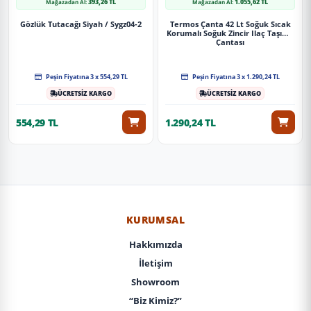
393,26 TL
1.055,62 TL
Mağazadan Al:
Mağazadan Al:
Gözlük Tutacağı Siyah / Sygz04-2
Termos Çanta 42 Lt Soğuk Sıcak
Korumalı Soğuk Zincir Ilaç Taşıma
Çantası
Peşin Fiyatına 3 x 554,29 TL
Peşin Fiyatına 3 x 1.290,24 TL
ÜCRETSİZ KARGO
ÜCRETSİZ KARGO
554,29 TL
1.290,24 TL
KURUMSAL
Hakkımızda
İletişim
Showroom
“Biz Kimiz?”