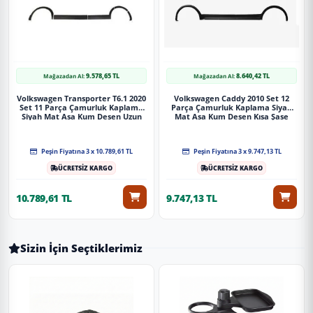
9.578,65 TL
8.640,42 TL
Mağazadan Al:
Mağazadan Al:
Volkswagen Transporter T6.1 2020
Volkswagen Caddy 2010 Set 12
Set 11 Parça Çamurluk Kaplama
Parça Çamurluk Kaplama Siyah
Siyah Mat Asa Kum Desen Uzun
Mat Asa Kum Desen Kısa Şase
Şase Sağdan Sürgülü
Sağdan Sürgülü
Peşin Fiyatına 3 x 10.789,61 TL
Peşin Fiyatına 3 x 9.747,13 TL
ÜCRETSİZ KARGO
ÜCRETSİZ KARGO
10.789,61 TL
9.747,13 TL
Sizin İçin Seçtiklerimiz