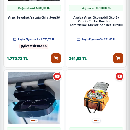
1.488,05 TL
130,09 TL
Mağazadan Al:
Mağazadan Al:
Araç Seyahat Yatağı Gri / Syes36
Araba Araç Otomobil Oto Ev
Zemin Parke Kurulama
Temizleme Mikrofiber Bez Kutulu
4'Lü Set
Peşin Fiyatına 3 x 1.770,72 TL
Peşin Fiyatına 3 x 261,88 TL
ÜCRETSİZ KARGO
1.770,72 TL
261,88 TL