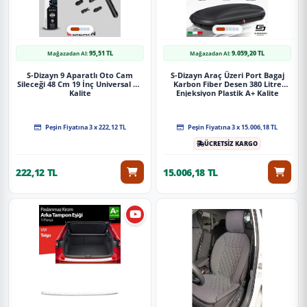
95,51 TL
9.059,20 TL
Mağazadan Al:
Mağazadan Al:
S-Dizayn 9 Aparatlı Oto Cam
S-Dizayn Araç Üzeri Port Bagaj
Sileceği 48 Cm 19 İnç Universal A+
Karbon Fiber Desen 380 Litre
Kalite
Enjeksiyon Plastik A+ Kalite
Peşin Fiyatına 3 x 222,12 TL
Peşin Fiyatına 3 x 15.006,18 TL
ÜCRETSİZ KARGO
222,12 TL
15.006,18 TL