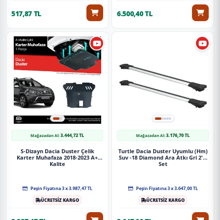
517,87 TL
6.500,40 TL
3.444,72 TL
3.176,70 TL
Mağazadan Al:
Mağazadan Al:
S-Dizayn Dacia Duster Çelik
Turtle Dacia Duster Uyumlu (Hm)
Karter Muhafaza 2018-2023 A+
Suv -18 Diamond Ara Atkı Gri 2'Li
Kalite
Set
Peşin Fiyatına 3 x 3.987,47 TL
Peşin Fiyatına 3 x 3.647,00 TL
ÜCRETSİZ KARGO
ÜCRETSİZ KARGO