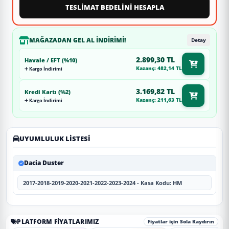
TESLİMAT BEDELİNİ HESAPLA
MAĞAZADAN GEL AL İNDIRIMI!
Detay
2.899,30 TL
Havale / EFT (%10)
Kazanç: 482,14 TL
Kargo İndirimi
3.169,82 TL
Kredi Kartı (%2)
Kazanç: 211,63 TL
Kargo İndirimi
UYUMLULUK LISTESI
Dacia Duster
2017-2018-2019-2020-2021-2022-2023-2024 - Kasa Kodu: HM
PLATFORM FIYATLARIMIZ
Fiyatlar için Sola Kaydırın