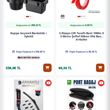
398,42 TL
0,00 TL
Mağazadan Al:
Mağazadan Al:
Kapıya Geçmeli Bardaklık /
S-Dizayn Çift Taraflı Bant 10Mm X
Sybr63
5 Metre Şeffaf Silikon Vhb Bant
A+Kalite
Peşin Fiyatına 3 x 558,68 TL
Peşin Fiyatına 3 x 98,36 TL
ÜCRETSİZ KARGO
558,68 TL
98,36 TL