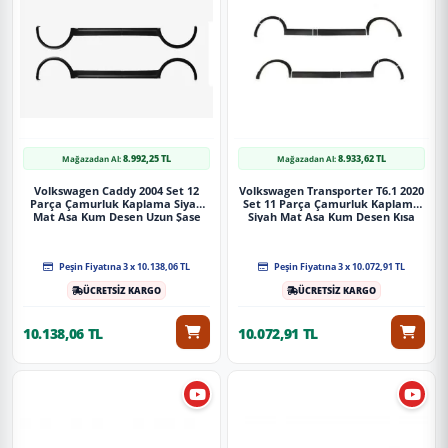
8.992,25 TL
8.933,62 TL
Mağazadan Al:
Mağazadan Al:
Volkswagen Caddy 2004 Set 12
Volkswagen Transporter T6.1 2020
Parça Çamurluk Kaplama Siyah
Set 11 Parça Çamurluk Kaplama
Mat Asa Kum Desen Uzun Şase
Siyah Mat Asa Kum Desen Kısa
Sağdan Sürgülü
Şase Çift Sürgülü
Peşin Fiyatına 3 x 10.138,06 TL
Peşin Fiyatına 3 x 10.072,91 TL
ÜCRETSİZ KARGO
ÜCRETSİZ KARGO
10.138,06 TL
10.072,91 TL