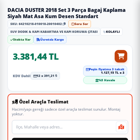
DACIA DUSTER 2018 Set 3 Parça Bagaj Kaplama
Siyah Mat Asa Kum Desen Standart
SKU: 64210218-010018-20010402
Soru Sor
SUV DODIK & KAPI KABARTMA VE KAPI KORUMA ÇITASI
KOLAYLI
Stokta Var
Ücretsiz Kargo
3.381,44 TL
Peşin fiyatına 3 taksit
1.127,15 TL x 3
KDV Dahil
12 x 391,21 ₺
%5 Havale
Özel Araçla Teslimat
Hacim/yapı gereği sadece özel araçla teslimat sunulur. Montaj
yoktur.
Teslimat veya montaj adresi