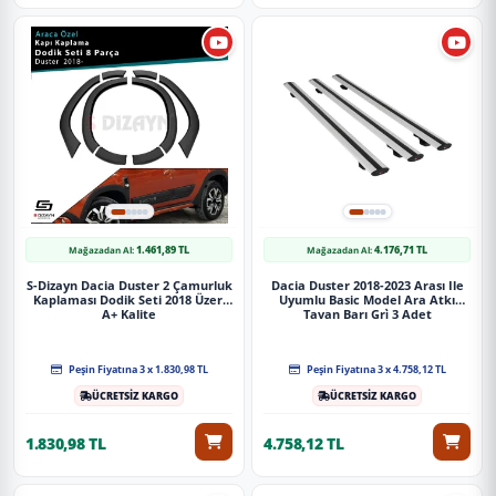
1.461,89 TL
4.176,71 TL
Mağazadan Al:
Mağazadan Al:
S-Dizayn Dacia Duster 2 Çamurluk
Dacia Duster 2018-2023 Arası Ile
Kaplaması Dodik Seti 2018 Üzeri
Uyumlu Basic Model Ara Atkı
A+ Kalite
Tavan Barı Gri̇ 3 Adet
Peşin Fiyatına 3 x 1.830,98 TL
Peşin Fiyatına 3 x 4.758,12 TL
ÜCRETSİZ KARGO
ÜCRETSİZ KARGO
1.830,98 TL
4.758,12 TL