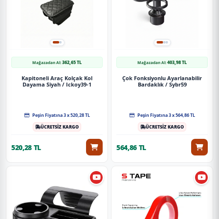
362,65 TL
403,98 TL
Mağazadan Al:
Mağazadan Al:
Kapitoneli Araç Kolçak Kol
Çok Fonksiyonlu Ayarlanabilir
Dayama Siyah / Ickoy39-1
Bardaklık / Sybr59
Peşin Fiyatına 3 x 520,28 TL
Peşin Fiyatına 3 x 564,86 TL
ÜCRETSİZ KARGO
ÜCRETSİZ KARGO
520,28 TL
564,86 TL