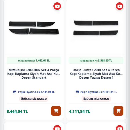
7.467,64 TL
3.568,65 TL
Mağazadan Al:
Mağazadan Al:
Mitsubishi L200 2007 Set 4 Parça
Dacia Duster 2010 Set 4 Parça
Kapı Kaplama Siyah Mat Asa Kum
Kapı Kaplama Siyah Mat Asa Kum
Desen Standart
Desen Yazısız Desen 1
Peşin Fiyatına 3 x 8.444,04 TL
Peşin Fiyatına 3 x 4.111,84 TL
ÜCRETSİZ KARGO
ÜCRETSİZ KARGO
8.444,04 TL
4.111,84 TL