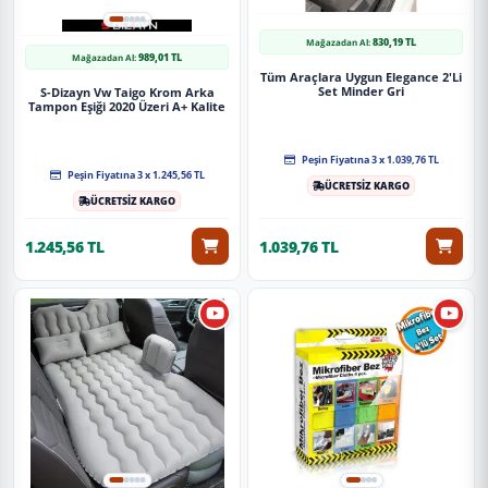
830,19 TL
Mağazadan Al:
989,01 TL
Mağazadan Al:
Tüm Araçlara Uygun Elegance 2'Li
Set Minder Gri
S-Dizayn Vw Taigo Krom Arka
Tampon Eşiği 2020 Üzeri A+ Kalite
Peşin Fiyatına 3 x 1.039,76 TL
Peşin Fiyatına 3 x 1.245,56 TL
ÜCRETSİZ KARGO
ÜCRETSİZ KARGO
1.245,56 TL
1.039,76 TL