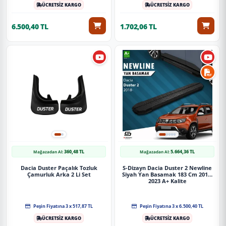
görmeyecek şekilde paketlenerek tarafınıza ulaştırılır. %100
ÜCRETSİZ KARGO
ÜCRETSİZ KARGO
Müşteri memnuniyeti garantisiyle.
6.500,40 TL
1.702,06 TL
360,48 TL
5.664,36 TL
Mağazadan Al:
Mağazadan Al:
Dacia Duster Paçalık Tozluk
S-Dizayn Dacia Duster 2 Newline
Çamurluk Arka 2 Li Set
Siyah Yan Basamak 183 Cm 2018-
2023 A+ Kalite
Peşin Fiyatına 3 x 517,87 TL
Peşin Fiyatına 3 x 6.500,40 TL
ÜCRETSİZ KARGO
ÜCRETSİZ KARGO