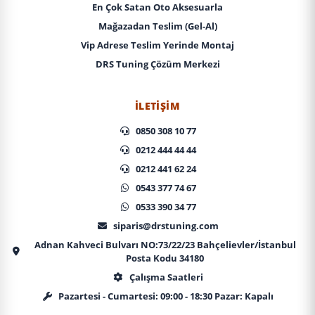
En Çok Satan Oto Aksesuarla
Mağazadan Teslim (Gel-Al)
Vip Adrese Teslim Yerinde Montaj
DRS Tuning Çözüm Merkezi
İLETIŞIM
0850 308 10 77
0212 444 44 44
0212 441 62 24
0543 377 74 67
0533 390 34 77
siparis@drstuning.com
Adnan Kahveci Bulvarı NO:73/22/23 Bahçelievler/İstanbul
Posta Kodu 34180
Çalışma Saatleri
Pazartesi - Cumartesi: 09:00 - 18:30 Pazar: Kapalı