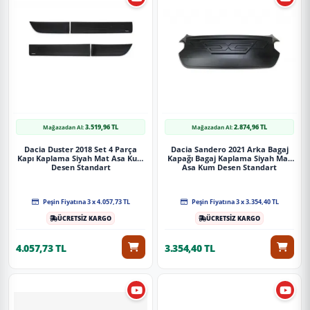
3.519,96 TL
2.874,96 TL
Mağazadan Al:
Mağazadan Al:
Dacia Duster 2018 Set 4 Parça
Dacia Sandero 2021 Arka Bagaj
Kapı Kaplama Siyah Mat Asa Kum
Kapağı Bagaj Kaplama Siyah Mat
Desen Standart
Asa Kum Desen Standart
Peşin Fiyatına 3 x 4.057,73 TL
Peşin Fiyatına 3 x 3.354,40 TL
ÜCRETSİZ KARGO
ÜCRETSİZ KARGO
4.057,73 TL
3.354,40 TL