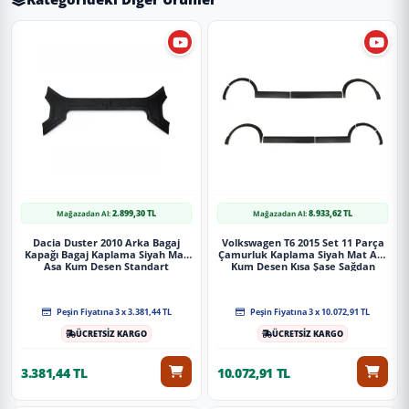
2.899,30 TL
8.933,62 TL
Mağazadan Al:
Mağazadan Al:
Dacia Duster 2010 Arka Bagaj
Volkswagen T6 2015 Set 11 Parça
Kapağı Bagaj Kaplama Siyah Mat
Çamurluk Kaplama Siyah Mat Asa
Asa Kum Desen Standart
Kum Desen Kısa Şase Sağdan
Sürgülü
Peşin Fiyatına 3 x 3.381,44 TL
Peşin Fiyatına 3 x 10.072,91 TL
ÜCRETSİZ KARGO
ÜCRETSİZ KARGO
3.381,44 TL
10.072,91 TL