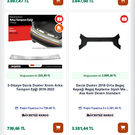
3.987,47 TL
3.647,00 TL
533,69 TL
2.899,30 TL
Mağazadan Al:
Mağazadan Al:
S-Dizayn Dacia Duster Krom Arka
Dacia Duster 2018 Orta Bagaj
Tampon Eşiği 2018-2023
Kapağı Bagaj Kaplama Siyah Mat
Asa Kum Desen Standart
Peşin Fiyatına 3 x 739,66 TL
Peşin Fiyatına 3 x 3.381,44 TL
ÜCRETSİZ KARGO
ÜCRETSİZ KARGO
739,66 TL
3.381,44 TL