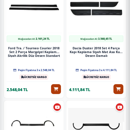
2.161,24 TL
3.568,65 TL
Mağazadan Al:
Mağazadan Al:
Ford Tra. / Tourneo Courier 2018
Dacia Duster 2018 Set 4 Parça
Set 2 Parça Marşpiyel Kaplama
Kapı Kaplama Siyah Mat Asa Kum
Siyah Akrilik Düz Desen Standart
Desen Damalı
Peşin Fiyatına 3 x 2.548,04 TL
Peşin Fiyatına 3 x 4.111,84 TL
ÜCRETSİZ KARGO
ÜCRETSİZ KARGO
2.548,04 TL
4.111,84 TL