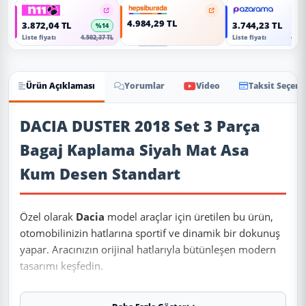
4.984,29 TL
3.872,04 TL
3.744,23 TL
%14
Liste fiyatı
4.502,37 TL
Liste fiyatı
4.353
Ürün Açıklaması
Yorumlar
Video
Taksit Seçene
Ürün Açıklaması
DACIA DUSTER 2018 Set 3 Parça
Bagaj Kaplama Siyah Mat Asa
Kum Desen Standart
Özel olarak
Dacia
model araçlar için üretilen bu ürün,
otomobilinizin hatlarına sportif ve dinamik bir dokunuş
yapar. Aracınızın orijinal hatlarıyla bütünleşen modern
tasarımı keşfedin.