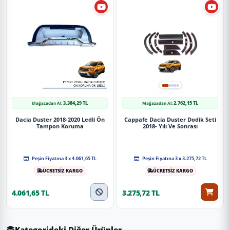
3.384,29 TL
2.762,15 TL
Mağazadan Al:
Mağazadan Al:
Dacia Duster 2018-2020 Ledli Ön
Cappafe Dacia Duster Dodik Seti
Tampon Koruma
2018- Yılı Ve Sonrası
Peşin Fiyatına 3 x 4.061,65 TL
Peşin Fiyatına 3 x 3.275,72 TL
ÜCRETSİZ KARGO
ÜCRETSİZ KARGO
4.061,65 TL
3.275,72 TL
Kategorideki Diğer Ürünler