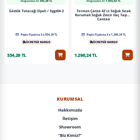
393,26 TL
1.055,62 TL
Mağazadan Al:
Mağazadan Al:
Gözlük Tutacağı Siyah / Sygz04-2
Termos Çanta 42 Lt Soğuk Sıcak
Korumalı Soğuk Zincir Ilaç Taşıma
Çantası
Peşin Fiyatına 3 x 554,29 TL
Peşin Fiyatına 3 x 1.290,24 TL
ÜCRETSİZ KARGO
ÜCRETSİZ KARGO
554,29 TL
1.290,24 TL
KURUMSAL
Hakkımızda
İletişim
Showroom
“Biz Kimiz?”