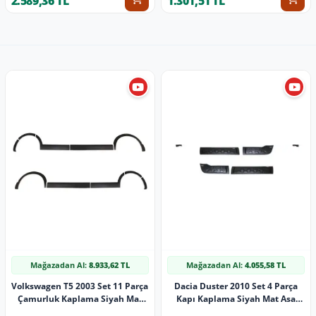
2.589,36 TL
1.301,51 TL
Mağazadan Al:
8.933,62 TL
Mağazadan Al:
4.055,58 TL
Volkswagen T5 2003 Set 11 Parça
Dacia Duster 2010 Set 4 Parça
Çamurluk Kaplama Siyah Mat
Kapı Kaplama Siyah Mat Asa
Asa Kum Desen Kısa Şase Soldan
Kum Desen Hornet