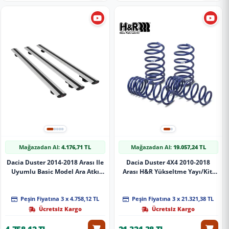
Mağazadan Al:
4.176,71 TL
Mağazadan Al:
19.057,24 TL
Dacia Duster 2014-2018 Arası Ile
Dacia Duster 4X4 2010-2018
Uyumlu Basic Model Ara Atkı
Arası H&R Yükseltme Yayı/Kiti
Tavan Barı Gri̇ 3 Adet
+30Mm
Peşin Fiyatına 3 x 4.758,12 TL
Peşin Fiyatına 3 x 21.321,38 TL
Ücretsiz Kargo
Ücretsiz Kargo