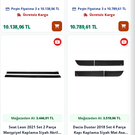
Çift Sürgülü
Desen Uzun Şase Çift Sürgülü
Peşin Fiyatına 3 x 10.138,06 TL
Peşin Fiyatına 3 x 10.789,61 TL
Ücretsiz Kargo
Ücretsiz Kargo
10.138,06 TL
10.789,61 TL
Mağazadan Al:
3.446,91 TL
Mağazadan Al:
3.519,96 TL
Seat Leon 2021 Set 2 Parça
Dacia Duster 2018 Set 4 Parça
Marşpiyel Kaplama Siyah Akrilik
Kapı Kaplama Siyah Mat Asa