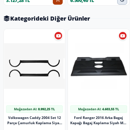
3.127,28 TL
6.500,40 TL
Kategorideki Diğer Ürünler
Mağazadan Al:
8.992,25 TL
Mağazadan Al:
4.603,55 TL
Volkswagen Caddy 2004 Set 12
Ford Ranger 2016 Arka Bagaj
Parça Çamurluk Kaplama Siyah
Kapağı Bagaj Kaplama Siyah Mat
Mat Asa Kum Desen Uzun Şase
Asa Kum Desen Standart