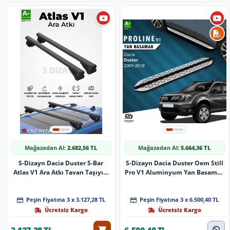
Mağazadan Al:
2.682,56 TL
Mağazadan Al:
5.664,36 TL
S-Dizayn Dacia Duster S-Bar
S-Dizayn Dacia Duster Oem Still
Atlas V1 Ara Atkı Tavan Taşıyıcı
Pro V1 Aluminyum Yan Basamak
Barı Siyah 120 Cm 2013-2018 A+
173 Cm 2009-2018
Kalite
Peşin Fiyatına 3 x 3.127,28 TL
Peşin Fiyatına 3 x 6.500,40 TL
Ücretsiz Kargo
Ücretsiz Kargo