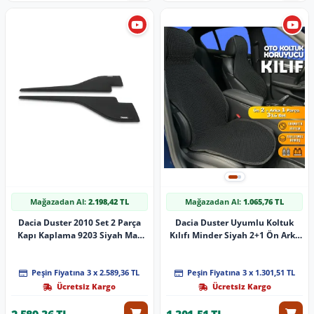
Mağazadan Al:
2.198,42 TL
Mağazadan Al:
1.065,76 TL
Dacia Duster 2010 Set 2 Parça
Dacia Duster Uyumlu Koltuk
Kapı Kaplama 9203 Siyah Mat
Kılıfı Minder Siyah 2+1 Ön Arka
Asa Kum Desen Yarasa
Set
Peşin Fiyatına 3 x 2.589,36 TL
Peşin Fiyatına 3 x 1.301,51 TL
Ücretsiz Kargo
Ücretsiz Kargo