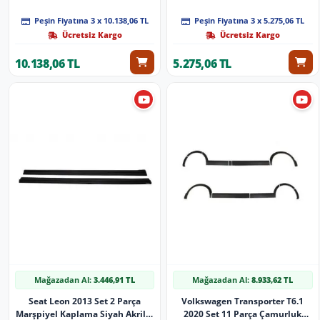
Soldan Sürgülü
Peşin Fiyatına 3 x 10.138,06 TL
Peşin Fiyatına 3 x 5.275,06 TL
Ücretsiz Kargo
Ücretsiz Kargo
10.138,06 TL
5.275,06 TL
Mağazadan Al:
3.446,91 TL
Mağazadan Al:
8.933,62 TL
Seat Leon 2013 Set 2 Parça
Volkswagen Transporter T6.1
Marşpiyel Kaplama Siyah Akrilik
2020 Set 11 Parça Çamurluk