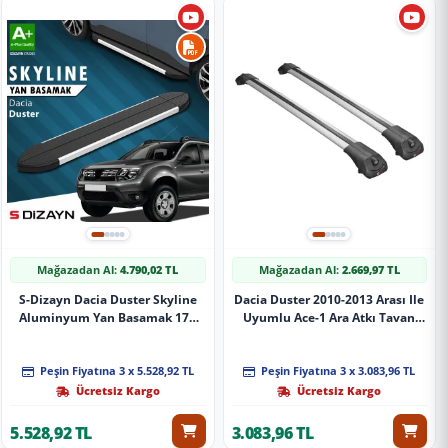
Mağazadan Al:
4.790,02 TL
Mağazadan Al:
2.669,97 TL
S-Dizayn Dacia Duster Skyline
Dacia Duster 2010-2013 Arası Ile
Aluminyum Yan Basamak 173
Uyumlu Ace-1 Ara Atkı Tavan
Cm 2009-2018 A+ Kalite
Barı Gri̇
Peşin Fiyatına 3 x 5.528,92 TL
Peşin Fiyatına 3 x 3.083,96 TL
Ücretsiz Kargo
Ücretsiz Kargo
5.528,92 TL
3.083,96 TL