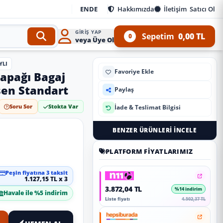
EN
DE
Hakkımızda
İletişim
Satıcı Ol
GIRIŞ YAP
Sepetim
0,00 TL
0
veya Üye Ol
YLI
Favoriye Ekle
apağı Bagaj
en Standart
Paylaş
Soru Sor
Stokta Var
İade & Teslimat Bilgisi
BENZER ÜRÜNLERI İNCELE
PLATFORM FIYATLARIMIZ
Peşin fiyatına 3 taksit
1.127,15 TL x 3
3.872,04 TL
%14 indirim
Havale ile %5 indirim
Liste fiyatı
4.502,37 TL