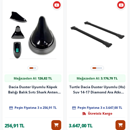
Mağazadan Al:
126,82 TL
Mağazadan Al:
3.176,70 TL
Dacia Duster Uyumlu Köpek
Turtle Dacia Duster Uyumlu (Hs)
Balığı Balık Sırtı Shark Anten
Suv 14-17 Diamond Ara Atkı
Siyah
Siyah 2'Li Set
Peşin Fiyatına 3 x 256,91 TL
Peşin Fiyatına 3 x 3.647,00 TL
Ücretsiz Kargo
256,91 TL
3.647,00 TL