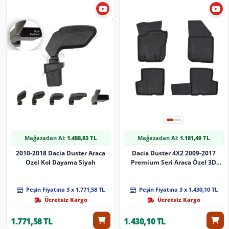
Mağazadan Al:
1.488,83 TL
Mağazadan Al:
1.181,49 TL
2010-2018 Dacia Duster Araca
Dacia Duster 4X2 2009-2017
Ozel Kol Dayama Siyah
Premium Seri Araca Özel 3D
Havuzlu Oto Paspas
Peşin Fiyatına 3 x 1.771,58 TL
Peşin Fiyatına 3 x 1.430,10 TL
Ücretsiz Kargo
Ücretsiz Kargo
1.771,58 TL
1.430,10 TL