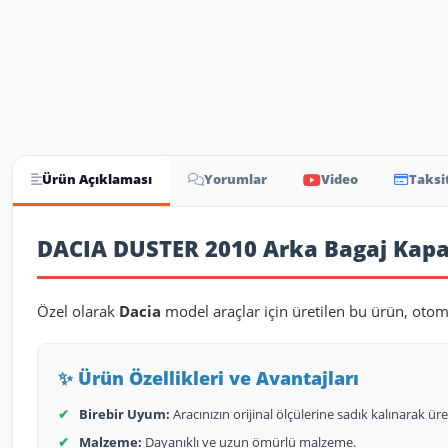
Ürün Açıklaması
Yorumlar
Video
Taksi
Ürün Açıklaması
DACIA DUSTER 2010 Arka Bagaj Kapa
Özel olarak
Dacia
model araçlar için üretilen bu ürün, otom
✨ Ürün Özellikleri ve Avantajları
✔
Birebir Uyum:
Aracınızın orijinal ölçülerine sadık kalınarak üret
✔
Malzeme:
Dayanıklı ve uzun ömürlü malzeme.