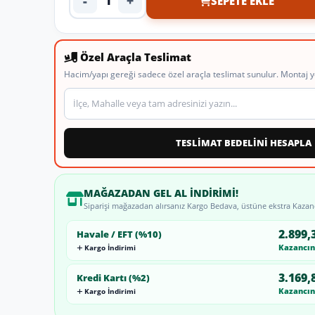
-
+
SEPETE EKLE
Ürün adedi
Özel Araçla Teslimat
Hacim/yapı gereği sadece özel araçla teslimat sunulur. Montaj y
Teslimat veya montaj adresi
TESLİMAT BEDELİNİ HESAPLA
MAĞAZADAN GEL AL İNDIRIMI!
Siparişi mağazadan alırsanız Kargo Bedava, üstüne ekstra Kazan
2.899,
Havale / EFT (%10)
Kazancını
Kargo İndirimi
3.169,
Kredi Kartı (%2)
Kazancını
Kargo İndirimi