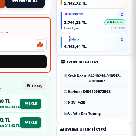
HEMEN AL
5.148,72 TL
3.744,23 TL
%14 indirim
Liste fiyatı
4.353,75 TL
oktur.
4.143,44 TL
ÜRÜN BILGILERI
Stok Kodu:
64210210-010512-
20010402
Detay
ç!
Barkod:
3400100672508
30 TL
KDV:
%20
EKLE
z: 482,14 TL
Ü. Adı:
Drs Tuning
82 TL
EKLE
z: 211,63 TL
UYUMLULUK LISTESI