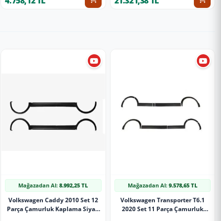
4.758,12 TL
21.321,38 TL
Mağazadan Al:
8.992,25 TL
Mağazadan Al:
9.578,65 TL
Volkswagen Caddy 2010 Set 12
Volkswagen Transporter T6.1
Parça Çamurluk Kaplama Siyah
2020 Set 11 Parça Çamurluk
Mat Asa Kum Desen Kısa Şase
Kaplama Siyah Mat Asa Kum