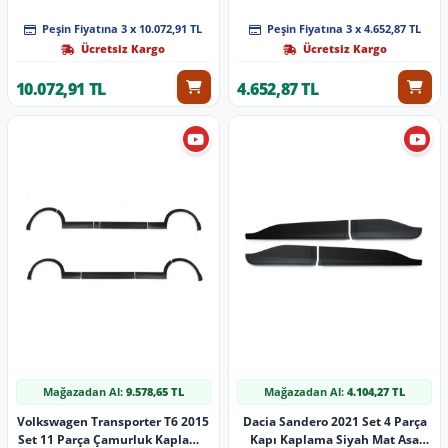
Sürgülü
Peşin Fiyatına 3 x 10.072,91 TL
Peşin Fiyatına 3 x 4.652,87 TL
Ücretsiz Kargo
Ücretsiz Kargo
10.072,91 TL
4.652,87 TL
Mağazadan Al:
9.578,65 TL
Mağazadan Al:
4.104,27 TL
Volkswagen Transporter T6 2015
Dacia Sandero 2021 Set 4 Parça
Set 11 Parça Çamurluk Kaplama
Kapı Kaplama Siyah Mat Asa