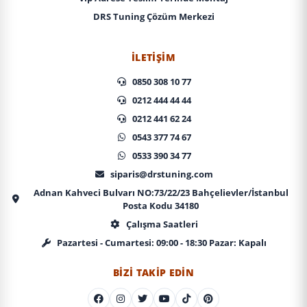
DRS Tuning Çözüm Merkezi
İLETIŞIM
0850 308 10 77
0212 444 44 44
0212 441 62 24
0543 377 74 67
0533 390 34 77
siparis@drstuning.com
Adnan Kahveci Bulvarı NO:73/22/23 Bahçelievler/İstanbul
Posta Kodu 34180
Çalışma Saatleri
Pazartesi - Cumartesi: 09:00 - 18:30 Pazar: Kapalı
BIZI TAKIP EDIN