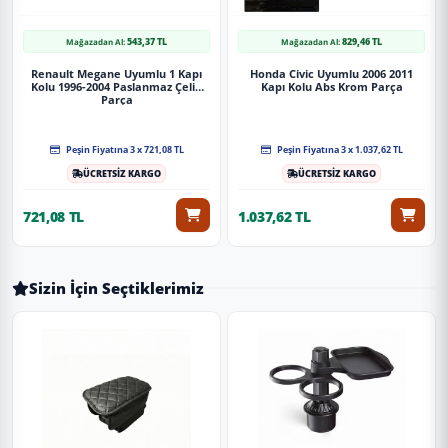
543,37 TL
829,46 TL
Mağazadan Al:
Mağazadan Al:
Renault Megane Uyumlu 1 Kapı
Honda Civic Uyumlu 2006 2011
Kolu 1996-2004 Paslanmaz Çelik
Kapı Kolu Abs Krom Parça
Parça
Peşin Fiyatına 3 x 721,08 TL
Peşin Fiyatına 3 x 1.037,62 TL
ÜCRETSİZ KARGO
ÜCRETSİZ KARGO
721,08 TL
1.037,62 TL
Sizin İçin Seçtiklerimiz