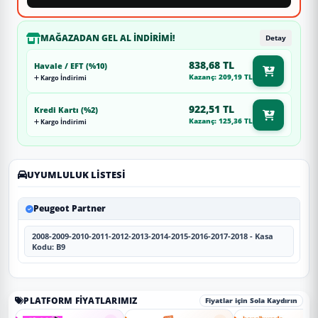
MAĞAZADAN GEL AL İNDIRIMI!
Detay
838,68 TL
Havale / EFT (%10)
Kazanç: 209,19 TL
Kargo İndirimi
922,51 TL
Kredi Kartı (%2)
Kazanç: 125,36 TL
Kargo İndirimi
UYUMLULUK LISTESI
Peugeot Partner
2008-2009-2010-2011-2012-2013-2014-2015-2016-2017-2018 - Kasa
Kodu: B9
PLATFORM FIYATLARIMIZ
Fiyatlar için Sola Kaydırın