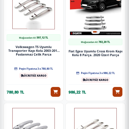
597,12 TL
Mağazadan Al:
783,20 TL
Mağazadan Al:
Volkswagen T5 Uyumlu
Transporter Kapı Kolu 2003-2019
Fiat Egea Uyumlu Cross Krom Kapı
Paslanmaz Çelik Parça
Kolu 8 Parça. 2020 Üzeri Parça
Peşin Fiyatına 3 x 780,80 TL
Peşin Fiyatına 3 x 986,22 TL
ÜCRETSİZ KARGO
ÜCRETSİZ KARGO
780,80 TL
986,22 TL