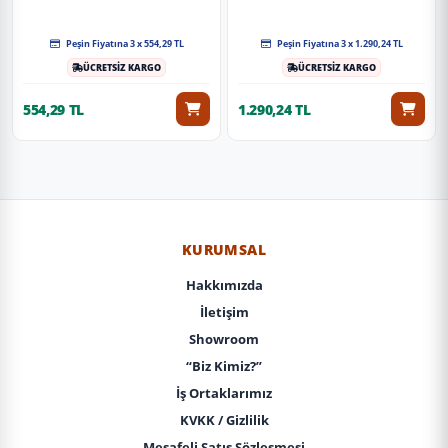
Peşin Fiyatına 3 x 554,29 TL
Peşin Fiyatına 3 x 1.290,24 TL
ÜCRETSİZ KARGO
ÜCRETSİZ KARGO
554,29 TL
1.290,24 TL
KURUMSAL
Hakkımızda
İletişim
Showroom
“Biz Kimiz?”
İş Ortaklarımız
KVKK / Gizlilik
Mesafeli Satış Sözleşmesi