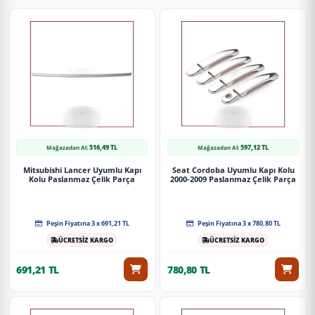
516,49 TL
597,12 TL
Mağazadan Al:
Mağazadan Al:
Mitsubishi Lancer Uyumlu Kapı
Seat Cordoba Uyumlu Kapı Kolu
Kolu Paslanmaz Çelik Parça
2000-2009 Paslanmaz Çelik Parça
Peşin Fiyatına 3 x 691,21 TL
Peşin Fiyatına 3 x 780,80 TL
ÜCRETSİZ KARGO
ÜCRETSİZ KARGO
691,21 TL
780,80 TL