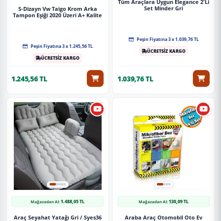
Tüm Araçlara Uygun Elegance 2'Li
Set Minder Gri
S-Dizayn Vw Taigo Krom Arka
Tampon Eşiği 2020 Üzeri A+ Kalite
Peşin Fiyatına 3 x 1.039,76 TL
Peşin Fiyatına 3 x 1.245,56 TL
ÜCRETSİZ KARGO
ÜCRETSİZ KARGO
1.245,56 TL
1.039,76 TL
1.488,05 TL
130,09 TL
Mağazadan Al:
Mağazadan Al:
Araç Seyahat Yatağı Gri / Syes36
Araba Araç Otomobil Oto Ev