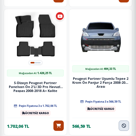
404,33 TL
Mağazadan Al:
1.426,25 TL
Mağazadan Al:
Peugeot Partner Uyumlu Tepee 2
Krom Ön Panjur 2 Parça 2008-2015
S-Dizayn Peugeot Partner
Arası
Panelvan Ön 2'Li 3D Pro Havuzlu
Paspas 2008-2018 A+ Kalite
Peşin Fiyatına 3 x 566,59 TL
Peşin Fiyatına 3 x 1.702,06 TL
ÜCRETSİZ KARGO
ÜCRETSİZ KARGO
1.702,06 TL
566,59 TL