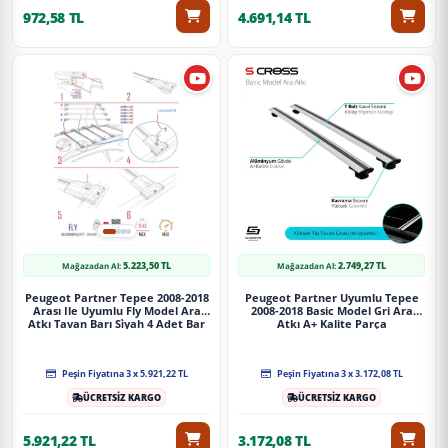
972,58 TL
4.691,14 TL
5.223,50 TL
2.749,27 TL
Mağazadan Al:
Mağazadan Al:
Peugeot Partner Tepee 2008-2018
Peugeot Partner Uyumlu Tepee
Arası Ile Uyumlu Fly Model Ara
2008-2018 Basic Model Gri Ara
Atkı Tavan Barı Si̇yah 4 Adet Bar
Atkı A+ Kalite Parça
Peşin Fiyatına 3 x 5.921,22 TL
Peşin Fiyatına 3 x 3.172,08 TL
ÜCRETSİZ KARGO
ÜCRETSİZ KARGO
5.921,22 TL
3.172,08 TL