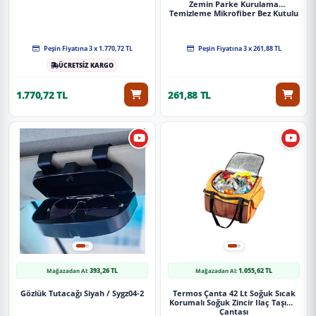
Zemin Parke Kurulama
Temizleme Mikrofiber Bez Kutulu
4'Lü Set
Peşin Fiyatına 3 x 1.770,72 TL
Peşin Fiyatına 3 x 261,88 TL
ÜCRETSİZ KARGO
1.770,72 TL
261,88 TL
393,26 TL
1.055,62 TL
Mağazadan Al:
Mağazadan Al:
Gözlük Tutacağı Siyah / Sygz04-2
Termos Çanta 42 Lt Soğuk Sıcak
Korumalı Soğuk Zincir Ilaç Taşıma
Çantası