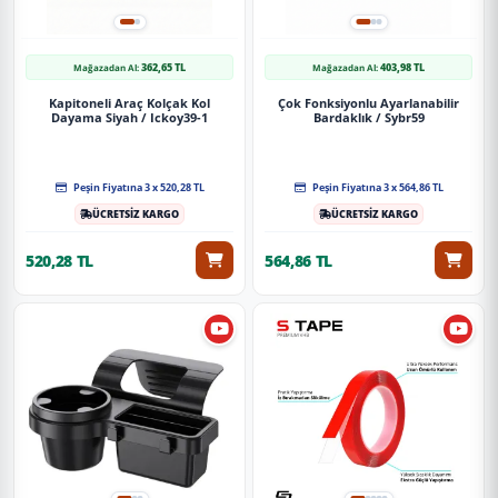
362,65 TL
403,98 TL
Mağazadan Al:
Mağazadan Al:
Kapitoneli Araç Kolçak Kol
Çok Fonksiyonlu Ayarlanabilir
Dayama Siyah / Ickoy39-1
Bardaklık / Sybr59
Peşin Fiyatına 3 x 520,28 TL
Peşin Fiyatına 3 x 564,86 TL
ÜCRETSİZ KARGO
ÜCRETSİZ KARGO
520,28 TL
564,86 TL