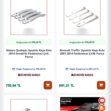
570,24 TL
516,49 TL
Mağazadan Al:
Mağazadan Al:
Nissan Qashqai Uyumlu Kapı Kolu
Renault Traffic Uyumlu Kapı Kolu
-2014 Sensörlü Paslanmaz Çelik
2001-2014 Paslanmaz Çelik Parça
Parça
Peşin Fiyatına 3 x 750,94 TL
Peşin Fiyatına 3 x 691,21 TL
ÜCRETSİZ KARGO
ÜCRETSİZ KARGO
750,94 TL
691,21 TL