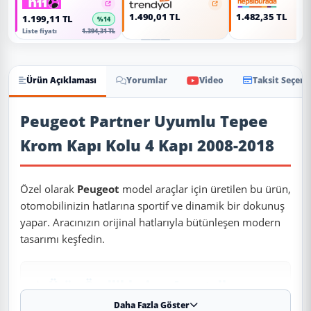
1.490,01 TL
1.482,35 TL
1.199,11 TL
%14
Liste fiyatı
1.394,31 TL
Ürün Açıklaması
Yorumlar
Video
Taksit Seçene
Ürün Açıklaması
Peugeot Partner Uyumlu Tepee
Krom Kapı Kolu 4 Kapı 2008-2018
Özel olarak
Peugeot
model araçlar için üretilen bu ürün,
otomobilinizin hatlarına sportif ve dinamik bir dokunuş
yapar. Aracınızın orijinal hatlarıyla bütünleşen modern
tasarımı keşfedin.
✨ Ürün Özellikleri ve Avantajları
Daha Fazla Göster
✔
Uyumlu Yıllar:
2008 - 2009 - 2010 - 2011 - 2012 - 2013 -