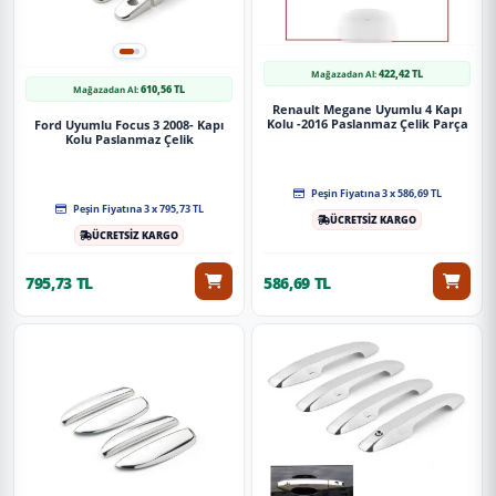
422,42 TL
Mağazadan Al:
610,56 TL
Mağazadan Al:
Renault Megane Uyumlu 4 Kapı
Kolu -2016 Paslanmaz Çelik Parça
Ford Uyumlu Focus 3 2008- Kapı
Kolu Paslanmaz Çelik
Peşin Fiyatına 3 x 586,69 TL
Peşin Fiyatına 3 x 795,73 TL
ÜCRETSİZ KARGO
ÜCRETSİZ KARGO
795,73 TL
586,69 TL