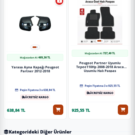
727,40 TL
Mağazadan Al:
469,36 TL
Mağazadan Al:
Peugeot Partner Uyumlu
Tepee110Hp 2008-2018 Araca
Yarasa Ayna Kapağı Peugeot
Uyumlu Halı Paspas
Partner 2012-2018
Peşin Fiyatına 3 x 925,55 TL
Peşin Fiyatına 3 x 638,84 TL
ÜCRETSİZ KARGO
ÜCRETSİZ KARGO
638,84 TL
925,55 TL
Kategorideki Diğer Ürünler