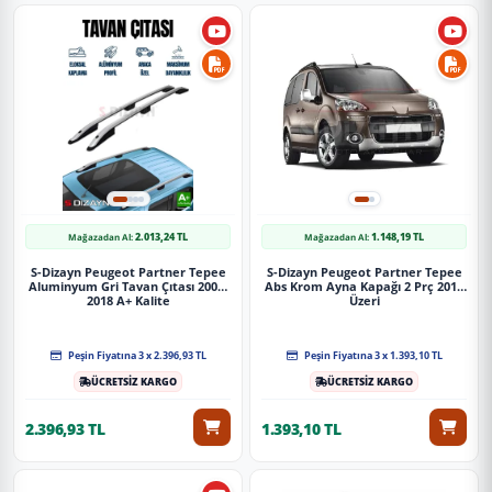
2.013,24 TL
1.148,19 TL
Mağazadan Al:
Mağazadan Al:
S-Dizayn Peugeot Partner Tepee
S-Dizayn Peugeot Partner Tepee
Aluminyum Gri Tavan Çıtası 2008-
Abs Krom Ayna Kapağı 2 Prç 2012
2018 A+ Kalite
Üzeri
Peşin Fiyatına 3 x 2.396,93 TL
Peşin Fiyatına 3 x 1.393,10 TL
ÜCRETSİZ KARGO
ÜCRETSİZ KARGO
2.396,93 TL
1.393,10 TL