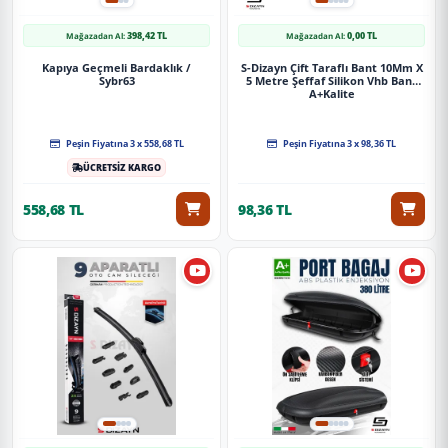
398,42 TL
0,00 TL
Mağazadan Al:
Mağazadan Al:
Kapıya Geçmeli Bardaklık /
S-Dizayn Çift Taraflı Bant 10Mm X
Sybr63
5 Metre Şeffaf Silikon Vhb Bant
A+Kalite
Peşin Fiyatına 3 x 558,68 TL
Peşin Fiyatına 3 x 98,36 TL
ÜCRETSİZ KARGO
558,68 TL
98,36 TL