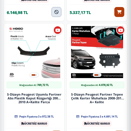
Güvenli Teslimat
Siparişleriniz darbe emici özel ambalajlarla, kargoda zarar
6.146,98 TL
5.337,17 TL
görmeyecek şekilde paketlenerek tarafınıza ulaştırılır. %100
Müşteri memnuniyeti garantisiyle.
769,72 TL
4.078,02 TL
Mağazadan Al:
Mağazadan Al:
S-Dizayn Peugeot Uyumlu Partner
S-Dizayn Peugeot Partner Tepee
Abs Plastik Kaput Rüzgarlığı 2005-
Çelik Karter Muhafaza 2008-2018
2010 A+Kalite Parça
A+ Kalite
Peşin Fiyatına 3 x 972,58 TL
Peşin Fiyatına 3 x 4.691,14 TL
ÜCRETSİZ KARGO
ÜCRETSİZ KARGO