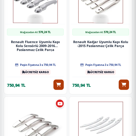
570,24 TL
570,24 TL
Mağazadan Al:
Mağazadan Al:
Renault Fluence Uyumlu Kapı
Renault Kadjar Uyumlu Kapı Kolu
Kolu Sensörlü 2009-2016
-2015 Paslanmaz Çelik Parça
Paslanmaz Çelik Parça
Peşin Fiyatına 3 x 750,94 TL
Peşin Fiyatına 3 x 750,94 TL
ÜCRETSİZ KARGO
ÜCRETSİZ KARGO
750,94 TL
750,94 TL