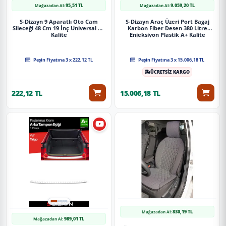
95,51 TL
9.059,20 TL
Mağazadan Al:
Mağazadan Al:
S-Dizayn 9 Aparatlı Oto Cam
S-Dizayn Araç Üzeri Port Bagaj
Sileceği 48 Cm 19 İnç Universal A+
Karbon Fiber Desen 380 Litre
Kalite
Enjeksiyon Plastik A+ Kalite
Peşin Fiyatına 3 x 222,12 TL
Peşin Fiyatına 3 x 15.006,18 TL
ÜCRETSİZ KARGO
222,12 TL
15.006,18 TL
830,19 TL
Mağazadan Al:
989,01 TL
Mağazadan Al: