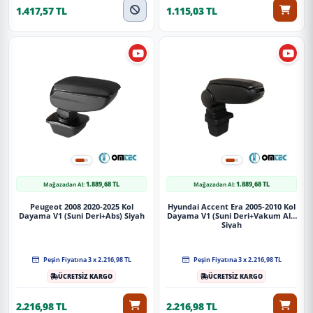
1.417,57 TL
1.115,03 TL
1.889,68 TL
1.889,68 TL
Mağazadan Al:
Mağazadan Al:
Peugeot 2008 2020-2025 Kol
Hyundai Accent Era 2005-2010 Kol
Dayama V1 (Suni Deri+Abs) Siyah
Dayama V1 (Suni Deri+Vakum Alt)
Siyah
Peşin Fiyatına 3 x 2.216,98 TL
Peşin Fiyatına 3 x 2.216,98 TL
ÜCRETSİZ KARGO
ÜCRETSİZ KARGO
2.216,98 TL
2.216,98 TL