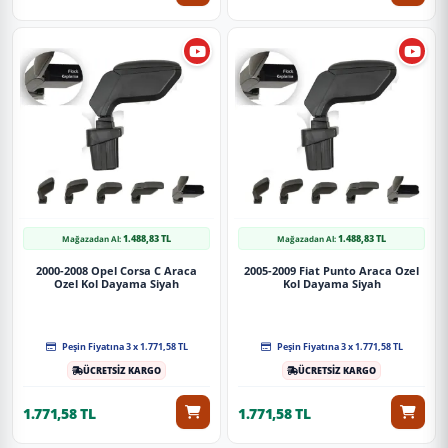
1.488,83 TL
1.488,83 TL
Mağazadan Al:
Mağazadan Al:
2000-2008 Opel Corsa C Araca
2005-2009 Fiat Punto Araca Ozel
Ozel Kol Dayama Siyah
Kol Dayama Siyah
Peşin Fiyatına 3 x 1.771,58 TL
Peşin Fiyatına 3 x 1.771,58 TL
ÜCRETSİZ KARGO
ÜCRETSİZ KARGO
1.771,58 TL
1.771,58 TL