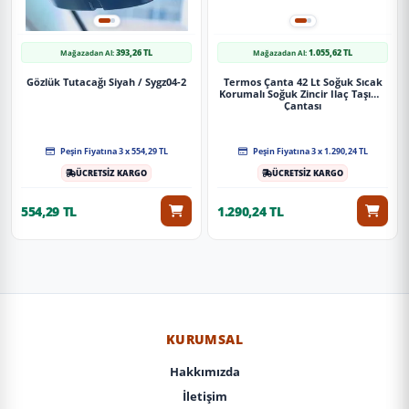
393,26 TL
1.055,62 TL
Mağazadan Al:
Mağazadan Al:
Gözlük Tutacağı Siyah / Sygz04-2
Termos Çanta 42 Lt Soğuk Sıcak
Korumalı Soğuk Zincir Ilaç Taşıma
Çantası
Peşin Fiyatına 3 x 554,29 TL
Peşin Fiyatına 3 x 1.290,24 TL
ÜCRETSİZ KARGO
ÜCRETSİZ KARGO
554,29 TL
1.290,24 TL
KURUMSAL
Hakkımızda
İletişim