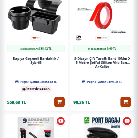
398,42 TL
0,00 TL
Mağazadan Al:
Mağazadan Al:
Kapıya Geçmeli Bardaklık /
S-Dizayn Çift Taraflı Bant 10Mm X
Sybr63
5 Metre Şeffaf Silikon Vhb Bant
A+Kalite
Peşin Fiyatına 3 x 558,68 TL
Peşin Fiyatına 3 x 98,36 TL
ÜCRETSİZ KARGO
558,68 TL
98,36 TL