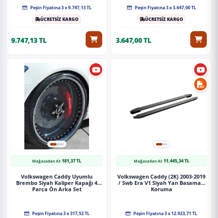
Peşin Fiyatına 3 x 9.747,13 TL
Peşin Fiyatına 3 x 3.647,00 TL
ÜCRETSİZ KARGO
ÜCRETSİZ KARGO
9.747,13 TL
3.647,00 TL
181,37 TL
11.445,34 TL
Mağazadan Al:
Mağazadan Al:
Volkswagen Caddy Uyumlu
Volkswagen Caddy (2K) 2003-2019
Brembo Siyah Kaliper Kapağı 4
/ Swb Era V1 Siyah Yan Basamak
Parça Ön Arka Set
Koruma
Peşin Fiyatına 3 x 317,52 TL
Peşin Fiyatına 3 x 12.923,71 TL