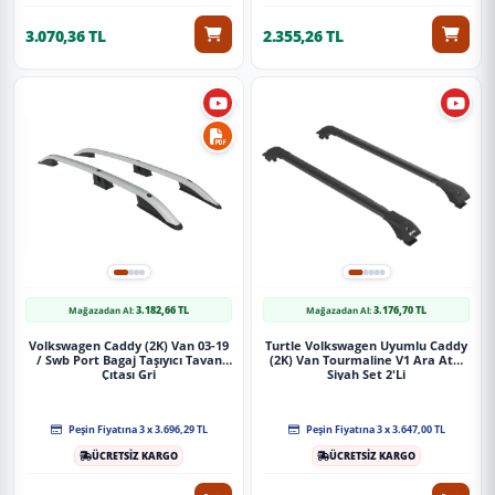
3.070,36 TL
2.355,26 TL
3.182,66 TL
3.176,70 TL
Mağazadan Al:
Mağazadan Al:
Volkswagen Caddy (2K) Van 03-19
Turtle Volkswagen Uyumlu Caddy
/ Swb Port Bagaj Taşıyıcı Tavan
(2K) Van Tourmaline V1 Ara Atkı
Çıtası Gri
Siyah Set 2'Li
Peşin Fiyatına 3 x 3.696,29 TL
Peşin Fiyatına 3 x 3.647,00 TL
ÜCRETSİZ KARGO
ÜCRETSİZ KARGO