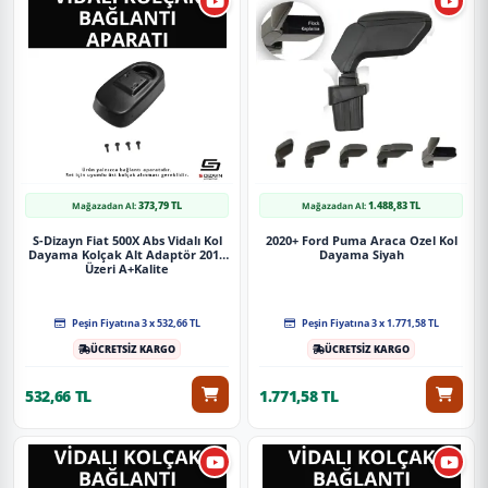
373,79 TL
1.488,83 TL
Mağazadan Al:
Mağazadan Al:
S-Dizayn Fiat 500X Abs Vidalı Kol
2020+ Ford Puma Araca Ozel Kol
Dayama Kolçak Alt Adaptör 2014
Dayama Siyah
Üzeri A+Kalite
Peşin Fiyatına 3 x 532,66 TL
Peşin Fiyatına 3 x 1.771,58 TL
ÜCRETSİZ KARGO
ÜCRETSİZ KARGO
532,66 TL
1.771,58 TL