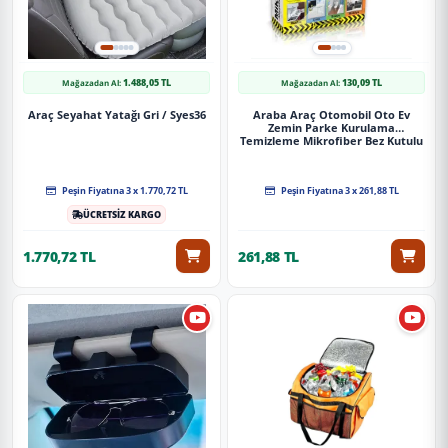
1.488,05 TL
130,09 TL
Mağazadan Al:
Mağazadan Al:
Araç Seyahat Yatağı Gri / Syes36
Araba Araç Otomobil Oto Ev
Zemin Parke Kurulama
Temizleme Mikrofiber Bez Kutulu
4'Lü Set
Peşin Fiyatına 3 x 1.770,72 TL
Peşin Fiyatına 3 x 261,88 TL
ÜCRETSİZ KARGO
1.770,72 TL
261,88 TL