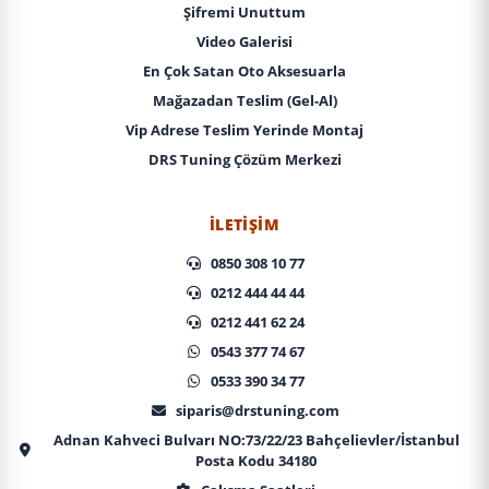
Şifremi Unuttum
Video Galerisi
En Çok Satan Oto Aksesuarla
Mağazadan Teslim (Gel-Al)
Vip Adrese Teslim Yerinde Montaj
DRS Tuning Çözüm Merkezi
İLETIŞIM
0850 308 10 77
0212 444 44 44
0212 441 62 24
0543 377 74 67
0533 390 34 77
siparis@drstuning.com
Adnan Kahveci Bulvarı NO:73/22/23 Bahçelievler/İstanbul
Posta Kodu 34180