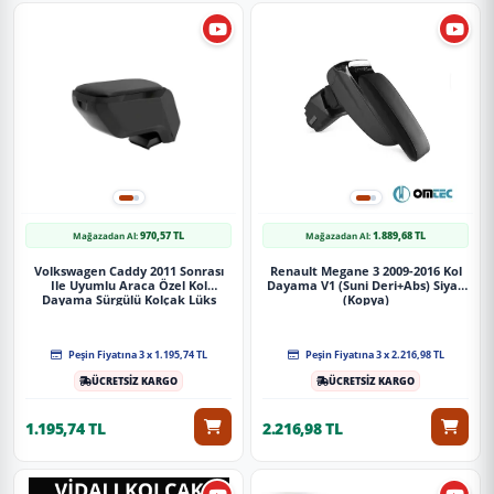
970,57 TL
1.889,68 TL
Mağazadan Al:
Mağazadan Al:
Volkswagen Caddy 2011 Sonrası
Renault Megane 3 2009-2016 Kol
Ile Uyumlu Araca Özel Kol
Dayama V1 (Suni Deri+Abs) Siyah
Dayama Sürgülü Kolçak Lüks
(Kopya)
Siyah
Peşin Fiyatına 3 x 1.195,74 TL
Peşin Fiyatına 3 x 2.216,98 TL
ÜCRETSİZ KARGO
ÜCRETSİZ KARGO
1.195,74 TL
2.216,98 TL