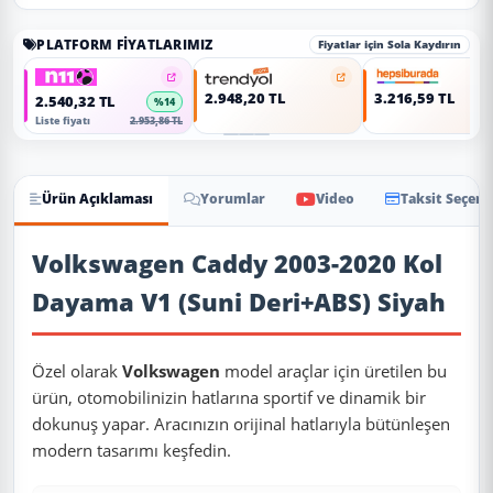
PLATFORM FIYATLARIMIZ
Fiyatlar için Sola Kaydırın
2.948,20 TL
3.216,59 TL
2.540,32 TL
%14
Liste fiyatı
2.953,86 TL
Ürün Açıklaması
Yorumlar
Video
Taksit Seçene
Ürün Açıklaması
Volkswagen Caddy 2003-2020 Kol
Dayama V1 (Suni Deri+ABS) Siyah
Özel olarak
Volkswagen
model araçlar için üretilen bu
ürün, otomobilinizin hatlarına sportif ve dinamik bir
dokunuş yapar. Aracınızın orijinal hatlarıyla bütünleşen
modern tasarımı keşfedin.