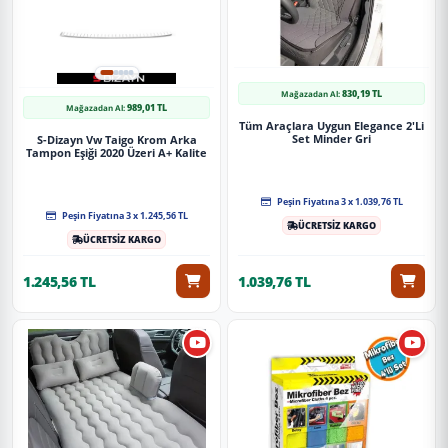
830,19 TL
Mağazadan Al:
989,01 TL
Mağazadan Al:
Tüm Araçlara Uygun Elegance 2'Li
Set Minder Gri
S-Dizayn Vw Taigo Krom Arka
Tampon Eşiği 2020 Üzeri A+ Kalite
Peşin Fiyatına 3 x 1.039,76 TL
Peşin Fiyatına 3 x 1.245,56 TL
ÜCRETSİZ KARGO
ÜCRETSİZ KARGO
1.245,56 TL
1.039,76 TL