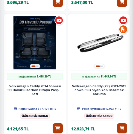
3.696,29 TL
3.647,00 TL
3.438,29 TL
11.445,34 TL
Mağazadan Al:
Mağazadan Al:
Volkswagen Caddy 2014 Sonrası
Volkswagen Caddy (2K) 2003-2019
5D Havuzlu Karbon Dizayn Paspas
/ Swb Plus Siyah Yan Basamak
Seti
Koruma
Peşin Fiyatına 3 x 4.121,65 TL
Peşin Fiyatına 3 x 12.923,71 TL
ÜCRETSİZ KARGO
ÜCRETSİZ KARGO
4.121,65 TL
12.923,71 TL