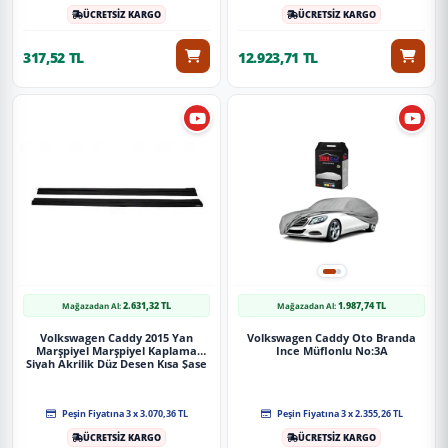
ÜCRETSİZ KARGO
ÜCRETSİZ KARGO
317,52 TL
12.923,71 TL
2.631,32 TL
1.987,74 TL
Mağazadan Al:
Mağazadan Al:
Volkswagen Caddy 2015 Yan
Volkswagen Caddy Oto Branda
Marşpiyel Marşpiyel Kaplama
Ince Müflonlu No:3A
Siyah Akrilik Düz Desen Kısa Şase
Peşin Fiyatına 3 x 3.070,36 TL
Peşin Fiyatına 3 x 2.355,26 TL
ÜCRETSİZ KARGO
ÜCRETSİZ KARGO