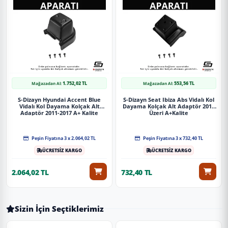
1.752,02 TL
553,56 TL
Mağazadan Al:
Mağazadan Al:
S-Dizayn Hyundai Accent Blue
S-Dizayn Seat Ibiza Abs Vidalı Kol
Vidalı Kol Dayama Kolçak Alt
Dayama Kolçak Alt Adaptör 2017
Adaptör 2011-2017 A+ Kalite
Üzeri A+Kalite
Peşin Fiyatına 3 x 2.064,02 TL
Peşin Fiyatına 3 x 732,40 TL
ÜCRETSİZ KARGO
ÜCRETSİZ KARGO
2.064,02 TL
732,40 TL
Sizin İçin Seçtiklerimiz