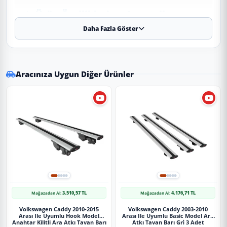
✨ Ürün Özellikleri ve Avantajları
Daha Fazla Göster
✔
Birebir Uyum:
Aracınızın orijinal ölçülerine sadık kalınarak
üretilmiştir.
✔
Malzeme:
Dayanıklı ve uzun ömürlü malzeme.
Aracınıza Uygun Diğer Ürünler
Uygulama
Aracınızın ölçülerine uygundur. Montaj işlemi el
yatkınlığı gerektirebilir.
Paket İçeriği
Volkswagen Caddy 2003-2020 Kol Dayama V1 (Suni Deri+ABS)
Siyah
3.510,57 TL
4.176,71 TL
Mağazadan Al:
Mağazadan Al:
Volkswagen Caddy 2010-2015
Volkswagen Caddy 2003-2010
Güvenli Teslimat
Arası Ile Uyumlu Hook Model
Arası Ile Uyumlu Basic Model Ara
Anahtar Kilitli Ara Atkı Tavan Barı
Atkı Tavan Barı Gri̇ 3 Adet