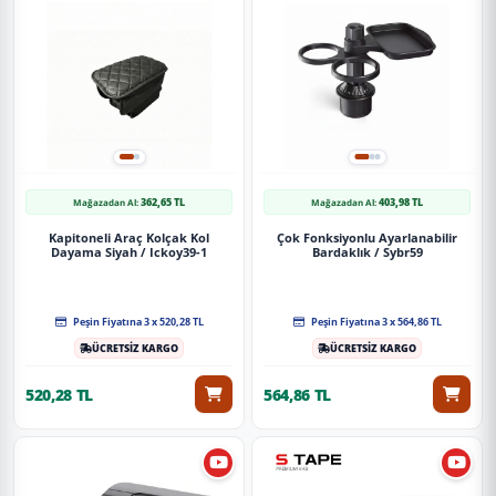
362,65 TL
403,98 TL
Mağazadan Al:
Mağazadan Al:
Kapitoneli Araç Kolçak Kol
Çok Fonksiyonlu Ayarlanabilir
Dayama Siyah / Ickoy39-1
Bardaklık / Sybr59
Peşin Fiyatına 3 x 520,28 TL
Peşin Fiyatına 3 x 564,86 TL
ÜCRETSİZ KARGO
ÜCRETSİZ KARGO
520,28 TL
564,86 TL