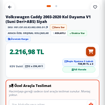
Volkswagen Caddy 2003-2020 Kol Dayama V1
(Suni Deri+ABS) Siyah
SKU: V01.C01.03.K3.002.O93.O1
Soru Sor
ARACA ÖZEL ORIJINAL KOLÇAKLAR
KOLAYLI
Stokta Var
Ücretsiz Kargo
2.216,98 TL
Peşin fiyatına 3 taksit
738,99 TL x 3
KDV Dahil
12 x 256,49 ₺
%5 Havale
Özel Araçla Teslimat
Hacim/yapı gereği sadece özel araçla teslimat sunulur. Montaj
yoktur.
Teslimat veya montaj adresi