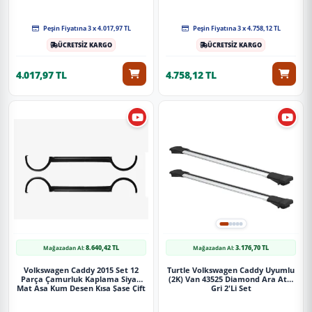
Gri̇
Siparişleriniz darbe emici özel ambalajlarla, kargoda zarar
görmeyecek şekilde paketlenerek tarafınıza ulaştırılır. %100
Peşin Fiyatına 3 x 4.017,97 TL
Peşin Fiyatına 3 x 4.758,12 TL
Müşteri memnuniyeti garantisiyle.
ÜCRETSİZ KARGO
ÜCRETSİZ KARGO
4.017,97 TL
4.758,12 TL
8.640,42 TL
3.176,70 TL
Mağazadan Al:
Mağazadan Al:
Volkswagen Caddy 2015 Set 12
Turtle Volkswagen Caddy Uyumlu
Parça Çamurluk Kaplama Siyah
(2K) Van 43525 Diamond Ara Atkı
Mat Asa Kum Desen Kısa Şase Çift
Gri 2'Li Set
Sürgülü