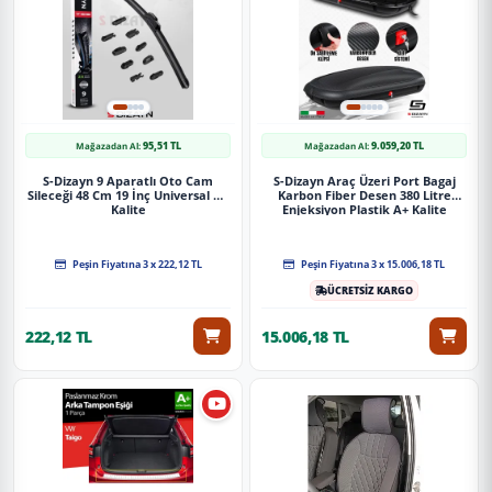
95,51 TL
9.059,20 TL
Mağazadan Al:
Mağazadan Al:
S-Dizayn 9 Aparatlı Oto Cam
S-Dizayn Araç Üzeri Port Bagaj
Sileceği 48 Cm 19 İnç Universal A+
Karbon Fiber Desen 380 Litre
Kalite
Enjeksiyon Plastik A+ Kalite
Peşin Fiyatına 3 x 222,12 TL
Peşin Fiyatına 3 x 15.006,18 TL
ÜCRETSİZ KARGO
222,12 TL
15.006,18 TL