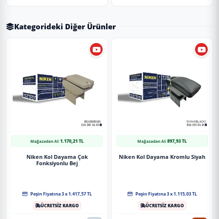
Kategorideki Diğer Ürünler
1.170,21 TL
897,93 TL
Mağazadan Al:
Mağazadan Al:
Niken Kol Dayama Çok
Niken Kol Dayama Kromlu Siyah
Fonksiyonlu Bej
Peşin Fiyatına 3 x 1.417,57 TL
Peşin Fiyatına 3 x 1.115,03 TL
ÜCRETSİZ KARGO
ÜCRETSİZ KARGO