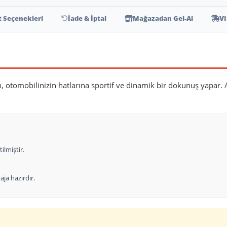
t Seçenekleri
İade & İptal
Mağazadan Gel-Al
VI
n, otomobilinizin hatlarına sportif ve dinamik bir dokunuş yapar. 
ilmiştir.
ja hazırdır.