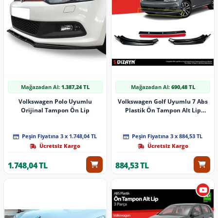
Mağazadan Al:
1.387,24 TL
Mağazadan Al:
690,48 TL
Volkswagen Polo Uyumlu
Volkswagen Golf Uyumlu 7 Abs
Orijinal Tampon Ön Lip
Plastik Ön Tampon Alt Lip
Kırmızı Ekli 4 Parça. 2013-2018
A+Kalite Parça
Peşin Fiyatına 3 x 1.748,04 TL
Peşin Fiyatına 3 x 884,53 TL
Ücretsiz Kargo
Ücretsiz Kargo
1.748,04 TL
884,53 TL