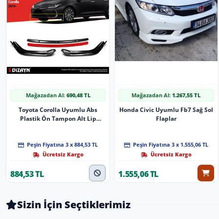
Mağazadan Al:
690,48 TL
Mağazadan Al:
1.267,55 TL
Toyota Corolla Uyumlu Abs
Honda Civic Uyumlu Fb7 Sağ Sol
Plastik Ön Tampon Alt Lip
Flaplar
Kırmızı Ekli 4 Parça. 2019 Üzeri
A+Kalite Parça
Peşin Fiyatına 3 x 884,53 TL
Peşin Fiyatına 3 x 1.555,06 TL
Ücretsiz Kargo
Ücretsiz Kargo
884,53 TL
1.555,06 TL
Sizin İçin Seçtiklerimiz