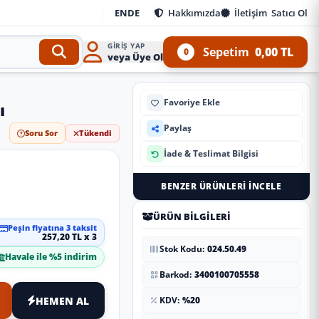
EN
DE
Hakkımızda
İletişim
Satıcı Ol
GIRIŞ YAP
Sepetim
0,00 TL
0
veya Üye Ol
Favoriye Ekle
ı
Paylaş
Soru Sor
Tükendi
İade & Teslimat Bilgisi
BENZER ÜRÜNLERI İNCELE
ÜRÜN BILGILERI
Peşin fiyatına 3 taksit
257,20 TL x 3
Stok Kodu:
024.50.49
Havale ile %5 indirim
Barkod:
3400100705558
HEMEN AL
KDV:
%20