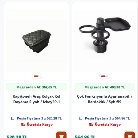
Mağazadan Al:
362,65 TL
Mağazadan Al:
403,98 TL
Kapitoneli Araç Kolçak Kol
Çok Fonksiyonlu Ayarlanabilir
Dayama Siyah / Ickoy39-1
Bardaklık / Sybr59
Peşin Fiyatına 3 x 520,28 TL
Peşin Fiyatına 3 x 564,86 TL
Ücretsiz Kargo
Ücretsiz Kargo
520,28 TL
564,86 TL