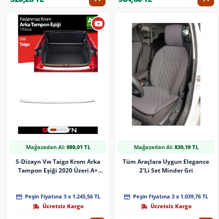
Mağazadan Al:
989,01 TL
Mağazadan Al:
830,19 TL
S-Dizayn Vw Taigo Krom Arka
Tüm Araçlara Uygun Elegance
Tampon Eşiği 2020 Üzeri A+
2'Li Set Minder Gri
Kalite
Peşin Fiyatına 3 x 1.245,56 TL
Peşin Fiyatına 3 x 1.039,76 TL
Ücretsiz Kargo
Ücretsiz Kargo