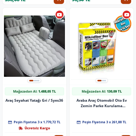
Mağazadan Al:
1.488,05 TL
Mağazadan Al:
130,09 TL
Araç Seyahat Yatağı Gri / Syes36
Araba Araç Otomobil Oto Ev
Zemin Parke Kurulama
Temizleme Mikrofiber Bez
Kutulu 4'Lü Set
Peşin Fiyatına 3 x 1.770,72 TL
Peşin Fiyatına 3 x 261,88 TL
Ücretsiz Kargo