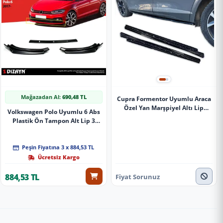
Mağazadan Al:
690,48 TL
Cupra Formentor Uyumlu Araca
Özel Yan Marşpiyel Altı Lip
Volkswagen Polo Uyumlu 6 Abs
(Parlak Siyah Boyalı)
Plastik Ön Tampon Alt Lip 3
Parça. 2017 Üzeri A+Kalite Parça
Peşin Fiyatına 3 x 884,53 TL
Ücretsiz Kargo
884,53 TL
Fiyat Sorunuz