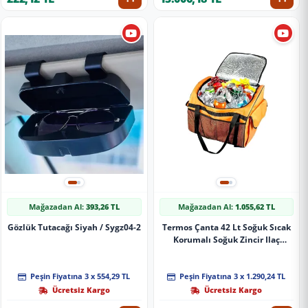
Mağazadan Al:
393,26 TL
Mağazadan Al:
1.055,62 TL
Gözlük Tutacağı Siyah / Sygz04-2
Termos Çanta 42 Lt Soğuk Sıcak
Korumalı Soğuk Zincir Ilaç
Taşıma Çantası
Peşin Fiyatına 3 x 554,29 TL
Peşin Fiyatına 3 x 1.290,24 TL
Ücretsiz Kargo
Ücretsiz Kargo