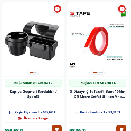
Mağazadan Al:
398,42 TL
Mağazadan Al:
0,00 TL
Kapıya Geçmeli Bardaklık /
S-Dizayn Çift Taraflı Bant 10Mm
Sybr63
X 5 Metre Şeffaf Silikon Vhb
Bant A+Kalite
Peşin Fiyatına 3 x 558,68 TL
Peşin Fiyatına 3 x 98,36 TL
Ücretsiz Kargo
558,68 TL
98,36 TL