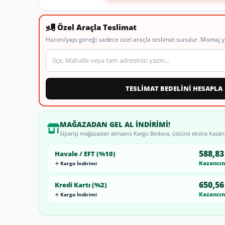
Özel Araçla Teslimat
Hacim/yapı gereği sadece özel araçla teslimat sunulur. Montaj y
Teslimat veya montaj adresi
TESLİMAT BEDELİNİ HESAPLA
MAĞAZADAN GEL AL İNDIRIMI!
Siparişi mağazadan alırsanız Kargo Bedava, üstüne ekstra Kazan
588,83
Havale / EFT (%10)
Kazancını
Kargo İndirimi
650,56
Kredi Kartı (%2)
Kazancını
Kargo İndirimi