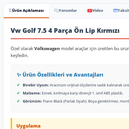
Ürün Açıklaması
Yorumlar
Video
Taksi
Ürün Açıklaması
Vw Golf 7.5 4 Parça Ön Lip Kırmızı
Özel olarak
Volkswagen
model araçlar için üretilen bu ürü
keşfedin.
✨ Ürün Özellikleri ve Avantajları
✔
Birebir Uyum:
Aracınızın orijinal ölçülerine sadık kalınarak üret
✔
Malzeme:
Esnek, kırılmaya karşı dirençli 1. sınıf ABS plastik.
✔
Görünüm:
Piano Black (Parlak Siyah). Boya gerektirmez, monta
Uygulama