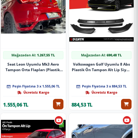
Mağazadan Al:
1.267,55 TL
Mağazadan Al:
690,48 TL
Seat Leon Uyumlu Mk3 Aero
Volkswagen Golf Uyumlu 8 Abs
Tampon Orta Flapları (Plastik)
Plastik Ön Tampon Alt Lip Siyah
Boyalı Parlak Siyah
Ekli 4 Parça. 2020 Üzeri A+Kalite
Parça
Peşin Fiyatına 3 x 1.555,06 TL
Peşin Fiyatına 3 x 884,53 TL
Ücretsiz Kargo
Ücretsiz Kargo
1.555,06 TL
884,53 TL