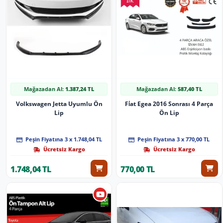
Mağazadan Al:
1.387,24 TL
Mağazadan Al:
587,40 TL
Volkswagen Jetta Uyumlu Ön
Fi̇at Egea 2016 Sonrası 4 Parça
Lip
Ön Lip
Peşin Fiyatına 3 x 1.748,04 TL
Peşin Fiyatına 3 x 770,00 TL
Ücretsiz Kargo
Ücretsiz Kargo
1.748,04 TL
770,00 TL