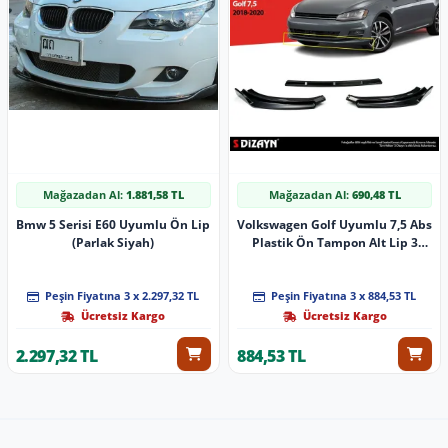
Mağazadan Al:
1.881,58 TL
Mağazadan Al:
690,48 TL
Bmw 5 Serisi E60 Uyumlu Ön Lip
Volkswagen Golf Uyumlu 7,5 Abs
(Parlak Siyah)
Plastik Ön Tampon Alt Lip 3
Parça. 2018-2020 A+Kalite Parça
Peşin Fiyatına 3 x 2.297,32 TL
Peşin Fiyatına 3 x 884,53 TL
Ücretsiz Kargo
Ücretsiz Kargo
2.297,32 TL
884,53 TL