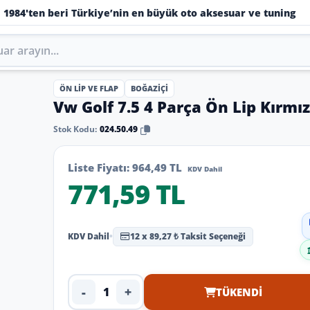
1984'ten beri Türkiye’nin en büyük oto aksesuar ve tuning
ÖN LIP VE FLAP
BOĞAZIÇI
Vw Golf 7.5 4 Parça Ön Lip Kırmız
Stok Kodu:
024.50.49
Liste Fiyatı:
964,49 TL
KDV Dahil
771,59 TL
KDV Dahil
•
12 x 89,27 ₺ Taksit Seçeneği
-
+
TÜKENDI
Ürün adedi