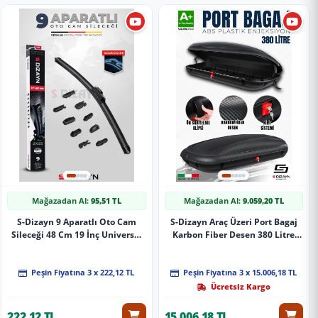
Mağazadan Al:
95,51 TL
Mağazadan Al:
9.059,20 TL
S-Dizayn 9 Aparatlı Oto Cam
S-Dizayn Araç Üzeri Port Bagaj
Sileceği 48 Cm 19 İnç Universal
Karbon Fiber Desen 380 Litre
A+ Kalite
Enjeksiyon Plastik A+ Kalite
Peşin Fiyatına 3 x 222,12 TL
Peşin Fiyatına 3 x 15.006,18 TL
Ücretsiz Kargo
222,12 TL
15.006,18 TL