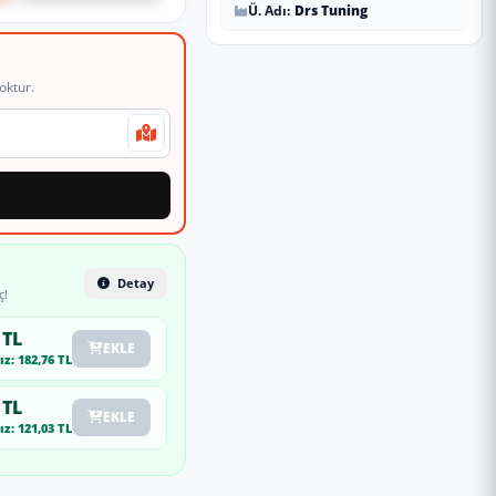
Ü. Adı:
Drs Tuning
oktur.
Detay
ç!
 TL
EKLE
z: 182,76 TL
 TL
EKLE
z: 121,03 TL