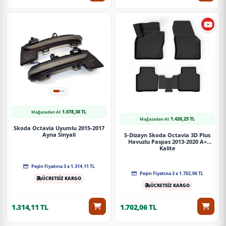
1.078,30 TL
Mağazadan Al:
1.426,25 TL
Mağazadan Al:
Skoda Octavia Uyumlu 2015-2017
Ayna Sinyali
S-Dizayn Skoda Octavia 3D Plus
Havuzlu Paspas 2013-2020 A+
Kalite
Peşin Fiyatına 3 x 1.314,11 TL
Peşin Fiyatına 3 x 1.702,06 TL
ÜCRETSİZ KARGO
ÜCRETSİZ KARGO
1.314,11 TL
1.702,06 TL