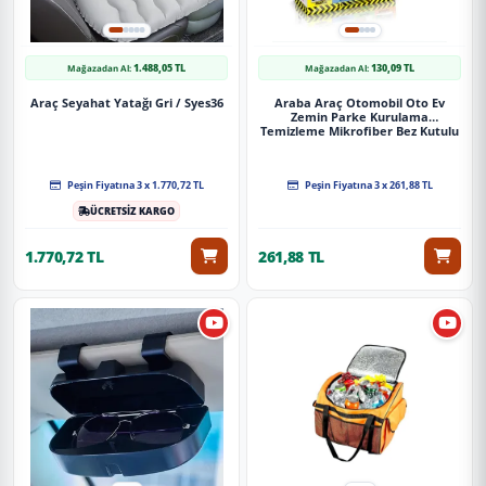
1.488,05 TL
130,09 TL
Mağazadan Al:
Mağazadan Al:
Araç Seyahat Yatağı Gri / Syes36
Araba Araç Otomobil Oto Ev
Zemin Parke Kurulama
Temizleme Mikrofiber Bez Kutulu
4'Lü Set
Peşin Fiyatına 3 x 1.770,72 TL
Peşin Fiyatına 3 x 261,88 TL
ÜCRETSİZ KARGO
1.770,72 TL
261,88 TL