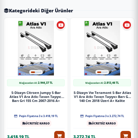
Kategorideki Diğer Ürünler
2.944,37 TL
2.813,46 TL
Mağazadan Al:
Mağazadan Al:
S-Dizayn Citroen Jumpy S-Bar
S-Dizayn Vw Teramont S-Bar Atlas
Atlas V1 Ara Atkı Tavan Taşıyıcı
V1 Ara Atkı Tavan Taşıyıcı Barı Gri
Barı Gri 155 Cm 2007-2016 A+
140 Cm 2018 Üzeri A+ Kalite
Kalite
Peşin Fiyatına 3 x 3.418,19 TL
Peşin Fiyatına 3 x 3.272,74 TL
ÜCRETSİZ KARGO
ÜCRETSİZ KARGO
3.418,19 TL
3.272,74 TL