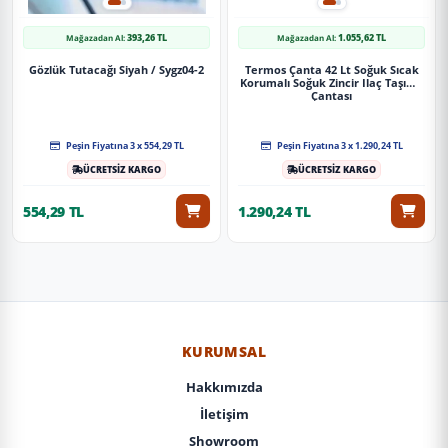
393,26 TL
1.055,62 TL
Mağazadan Al:
Mağazadan Al:
Gözlük Tutacağı Siyah / Sygz04-2
Termos Çanta 42 Lt Soğuk Sıcak
Korumalı Soğuk Zincir Ilaç Taşıma
Çantası
Peşin Fiyatına 3 x 554,29 TL
Peşin Fiyatına 3 x 1.290,24 TL
ÜCRETSİZ KARGO
ÜCRETSİZ KARGO
554,29 TL
1.290,24 TL
KURUMSAL
Hakkımızda
İletişim
Showroom