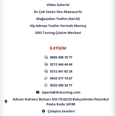
Video Galerisi
En Çok Satan Oto Aksesuarla
Mağazadan Teslim (Gel-Al)
Vip Adrese Teslim Yerinde Montaj
DRS Tuning Çözüm Merkezi
İLETIŞIM
0850 308 10 77
0212 444 44 44
0212 441 62 24
0543 377 74 67
0533 390 34 77
siparis@drstuning.com
Adnan Kahveci Bulvarı NO:73/22/23 Bahçelievler/İstanbul
Posta Kodu 34180
Çalışma Saatleri