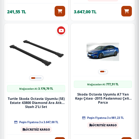
241,55 TL
3.647,00 TL
777,51 TL
Mağazadan Al:
3.176,70 TL
Mağazadan Al:
Skoda Octavia Uyumlu A7 Yan
Kapı Çıtası -2015 Paslanmaz Çelik
Turtle Skoda Octavia Uyumlu (5E)
Parça
Estate 43800 Diamond Ara Atkı
Siyah 2'Li Set
Peşin Fiyatına 3 x 981,23 TL
Peşin Fiyatına 3 x 3.647,00 TL
ÜCRETSİZ KARGO
ÜCRETSİZ KARGO