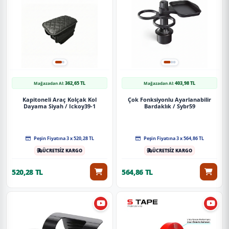
362,65 TL
403,98 TL
Mağazadan Al:
Mağazadan Al:
Kapitoneli Araç Kolçak Kol
Çok Fonksiyonlu Ayarlanabilir
Dayama Siyah / Ickoy39-1
Bardaklık / Sybr59
Peşin Fiyatına 3 x 520,28 TL
Peşin Fiyatına 3 x 564,86 TL
ÜCRETSİZ KARGO
ÜCRETSİZ KARGO
520,28 TL
564,86 TL