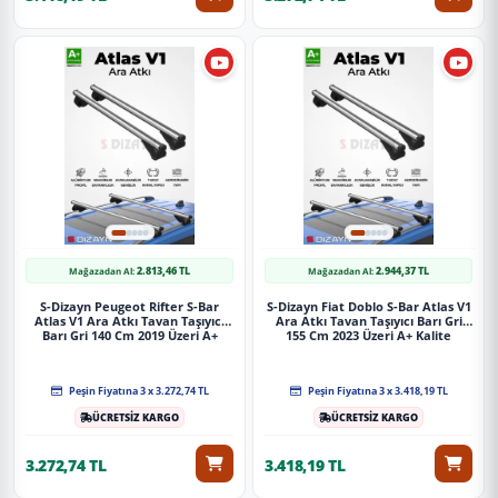
2.813,46 TL
2.944,37 TL
Mağazadan Al:
Mağazadan Al:
S-Dizayn Peugeot Rifter S-Bar
S-Dizayn Fiat Doblo S-Bar Atlas V1
Atlas V1 Ara Atkı Tavan Taşıyıcı
Ara Atkı Tavan Taşıyıcı Barı Gri
Barı Gri 140 Cm 2019 Üzeri A+
155 Cm 2023 Üzeri A+ Kalite
Kalite
Peşin Fiyatına 3 x 3.272,74 TL
Peşin Fiyatına 3 x 3.418,19 TL
ÜCRETSİZ KARGO
ÜCRETSİZ KARGO
3.272,74 TL
3.418,19 TL