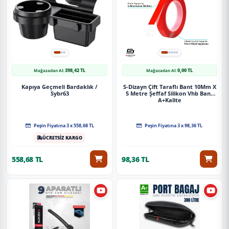
398,42 TL
0,00 TL
Mağazadan Al:
Mağazadan Al:
Kapıya Geçmeli Bardaklık /
S-Dizayn Çift Taraflı Bant 10Mm X
Sybr63
5 Metre Şeffaf Silikon Vhb Bant
A+Kalite
Peşin Fiyatına 3 x 558,68 TL
Peşin Fiyatına 3 x 98,36 TL
ÜCRETSİZ KARGO
558,68 TL
98,36 TL