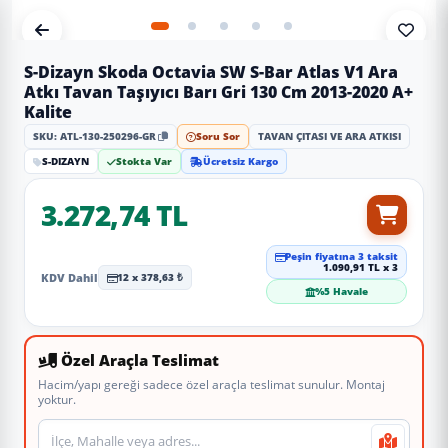
S-Dizayn Skoda Octavia SW S-Bar Atlas V1 Ara
Atkı Tavan Taşıyıcı Barı Gri 130 Cm 2013-2020 A+
Kalite
SKU: ATL-130-250296-GR
Soru Sor
TAVAN ÇITASI VE ARA ATKISI
S-DIZAYN
Stokta Var
Ücretsiz Kargo
3.272,74 TL
Peşin fiyatına 3 taksit
1.090,91 TL x 3
KDV Dahil
12 x 378,63 ₺
%5 Havale
Özel Araçla Teslimat
Hacim/yapı gereği sadece özel araçla teslimat sunulur. Montaj
yoktur.
Teslimat veya montaj adresi