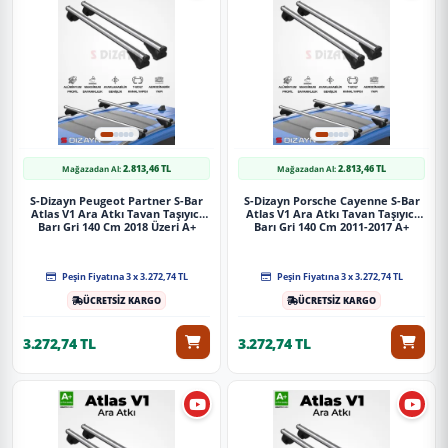
2.813,46 TL
2.813,46 TL
Mağazadan Al:
Mağazadan Al:
S-Dizayn Peugeot Partner S-Bar
S-Dizayn Porsche Cayenne S-Bar
Atlas V1 Ara Atkı Tavan Taşıyıcı
Atlas V1 Ara Atkı Tavan Taşıyıcı
Barı Gri 140 Cm 2018 Üzeri A+
Barı Gri 140 Cm 2011-2017 A+
Kalite
Kalite
Peşin Fiyatına 3 x 3.272,74 TL
Peşin Fiyatına 3 x 3.272,74 TL
ÜCRETSİZ KARGO
ÜCRETSİZ KARGO
3.272,74 TL
3.272,74 TL