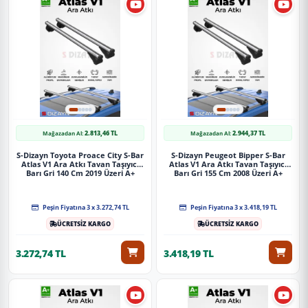
2.813,46 TL
2.944,37 TL
Mağazadan Al:
Mağazadan Al:
S-Dizayn Toyota Proace City S-Bar
S-Dizayn Peugeot Bipper S-Bar
Atlas V1 Ara Atkı Tavan Taşıyıcı
Atlas V1 Ara Atkı Tavan Taşıyıcı
Barı Gri 140 Cm 2019 Üzeri A+
Barı Gri 155 Cm 2008 Üzeri A+
Kalite
Kalite
Peşin Fiyatına 3 x 3.272,74 TL
Peşin Fiyatına 3 x 3.418,19 TL
ÜCRETSİZ KARGO
ÜCRETSİZ KARGO
3.272,74 TL
3.418,19 TL