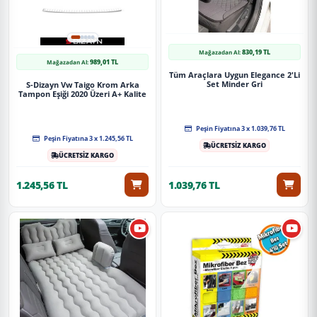
830,19 TL
Mağazadan Al:
989,01 TL
Mağazadan Al:
Tüm Araçlara Uygun Elegance 2'Li
Set Minder Gri
S-Dizayn Vw Taigo Krom Arka
Tampon Eşiği 2020 Üzeri A+ Kalite
Peşin Fiyatına 3 x 1.039,76 TL
Peşin Fiyatına 3 x 1.245,56 TL
ÜCRETSİZ KARGO
ÜCRETSİZ KARGO
1.245,56 TL
1.039,76 TL