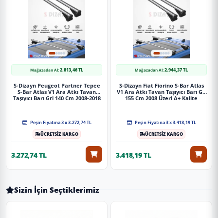
2.813,46 TL
2.944,37 TL
Mağazadan Al:
Mağazadan Al:
S-Dizayn Peugeot Partner Tepee
S-Dizayn Fiat Fiorino S-Bar Atlas
S-Bar Atlas V1 Ara Atkı Tavan
V1 Ara Atkı Tavan Taşıyıcı Barı Gri
Taşıyıcı Barı Gri 140 Cm 2008-2018
155 Cm 2008 Üzeri A+ Kalite
A+ Kalite
Peşin Fiyatına 3 x 3.272,74 TL
Peşin Fiyatına 3 x 3.418,19 TL
ÜCRETSİZ KARGO
ÜCRETSİZ KARGO
3.272,74 TL
3.418,19 TL
Sizin İçin Seçtiklerimiz