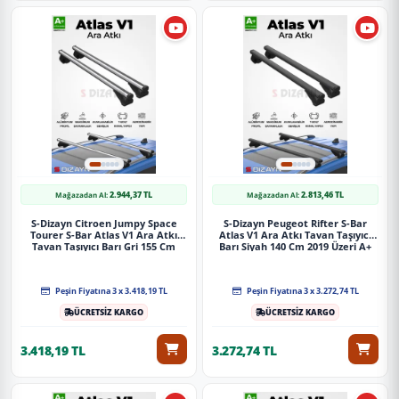
2.944,37 TL
2.813,46 TL
Mağazadan Al:
Mağazadan Al:
S-Dizayn Citroen Jumpy Space
S-Dizayn Peugeot Rifter S-Bar
Tourer S-Bar Atlas V1 Ara Atkı
Atlas V1 Ara Atkı Tavan Taşıyıcı
Tavan Taşıyıcı Barı Gri 155 Cm
Barı Siyah 140 Cm 2019 Üzeri A+
2016 Üzeri A+ Kalite
Kalite
Peşin Fiyatına 3 x 3.418,19 TL
Peşin Fiyatına 3 x 3.272,74 TL
ÜCRETSİZ KARGO
ÜCRETSİZ KARGO
3.418,19 TL
3.272,74 TL