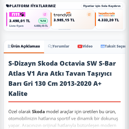
PLATFORM FIYATLARIMIZ
Fiyatlar için Sola Kaydırın
3.985,15 TL
4.333,20 TL
3.490,01 TL
%14
Liste fiyatı
4.058,15 TL
Ürün Açıklaması
Yorumlar
Video
Taksit Seçene
Ürün Açıklaması
S-Dizayn Skoda Octavia SW S-Bar
Atlas V1 Ara Atkı Tavan Taşıyıcı
Barı Gri 130 Cm 2013-2020 A+
Kalite
Özel olarak
Skoda
model araçlar için üretilen bu ürün,
otomobilinizin hatlarına sportif ve dinamik bir dokunuş
yapar. Aracınızın orijinal hatlarıyla bütünleşen modern