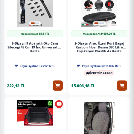
95,51 TL
9.059,20 TL
Mağazadan Al:
Mağazadan Al:
S-Dizayn 9 Aparatlı Oto Cam
S-Dizayn Araç Üzeri Port Bagaj
Sileceği 48 Cm 19 İnç Universal A+
Karbon Fiber Desen 380 Litre
Kalite
Enjeksiyon Plastik A+ Kalite
Peşin Fiyatına 3 x 222,12 TL
Peşin Fiyatına 3 x 15.006,18 TL
ÜCRETSİZ KARGO
222,12 TL
15.006,18 TL