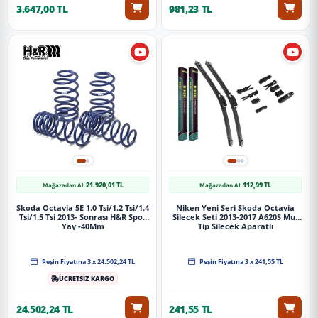
3.647,00 TL
981,23 TL
21.920,01 TL
112,99 TL
Mağazadan Al:
Mağazadan Al:
Skoda Octavia 5E 1.0 Tsi/1.2 Tsi/1.4
Niken Yeni Seri Skoda Octavia
Tsi/1.5 Tsi 2013- Sonrası H&R Spor
Silecek Seti 2013-2017 A620S Muz
Yay -40Mm
Tip Silecek Aparatlı
Peşin Fiyatına 3 x 24.502,24 TL
Peşin Fiyatına 3 x 241,55 TL
ÜCRETSİZ KARGO
24.502,24 TL
241,55 TL