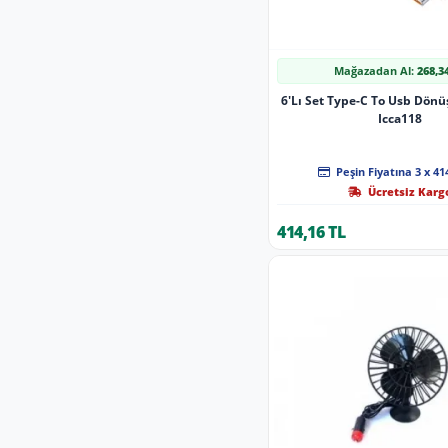
Mağazadan Al:
268,3
6'Lı Set Type-C To Usb Dönü
Icca118
Peşin Fiyatına 3 x 41
Ücretsiz Karg
414,16 TL