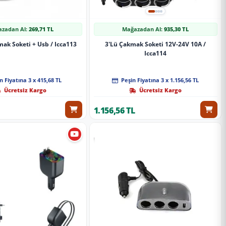
zadan Al:
269,71 TL
Mağazadan Al:
935,30 TL
ak Soketi + Usb / Icca113
3'Lü Çakmak Soketi 12V-24V 10A /
Icca114
n Fiyatına 3 x 415,68 TL
Peşin Fiyatına 3 x 1.156,56 TL
Ücretsiz Kargo
Ücretsiz Kargo
1.156,56 TL