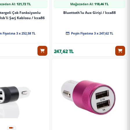
zadan Al:
121,72 TL
Mağazadan Al:
118,46 TL
stergeli Çok Fonksiyonlu
Bluettoth'lu Aux Girişi / Icca88
sb'li Şarj Kablosu / Icca86
n Fiyatına 3 x 252,58 TL
Peşin Fiyatına 3 x 247,62 TL
247,62 TL