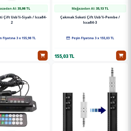
azadan Al:
35,98 TL
Mağazadan Al:
35,13 TL
 Çift Usb'li-Siyah / Icca84-
Çakmak Soketi Çift Usb'li-Pembe /
2
Icca84-3
n Fiyatına 3 x 155,98 TL
Peşin Fiyatına 3 x 155,03 TL
155,03 TL