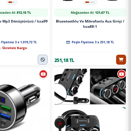
zadan Al:
812,15 TL
Mağazadan Al:
121,67 TL
b Mp3 Dönüştürücü / Icca99
Blueetoothlu Ve Mikrofonlu Aux Girişi /
Icca88-1
 Fiyatına 3 x 1.019,72 TL
Peşin Fiyatına 3 x 251,18 TL
Ücretsiz Kargo
251,18 TL