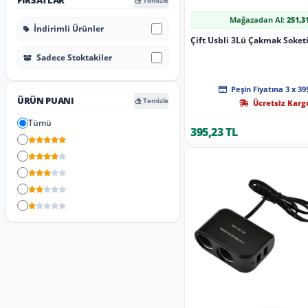
FIRSATLAR
Temizle
Mağazadan Al:
251,3
İndirimli Ürünler
Çift Usbli 3Lü Çakmak Soketi
Sadece Stoktakiler
Peşin Fiyatına 3 x 39
ÜRÜN PUANI
Temizle
Ücretsiz Karg
Tümü
395,23 TL
5 Yıldız
4 Yıldız
3 Yıldız
2 Yıldız
1 Yıldız