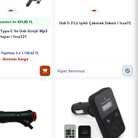
zadan Al:
911,95 TL
Usb'li 3'Lü Işıklı Çakmak Soketi / Icca72
 Type-C Ve Usb Girişli Mp3
layer / Icca121
 Fiyatına 3 x 1.130,62 TL
Ücretsiz Kargo
Fiyat Sorunuz