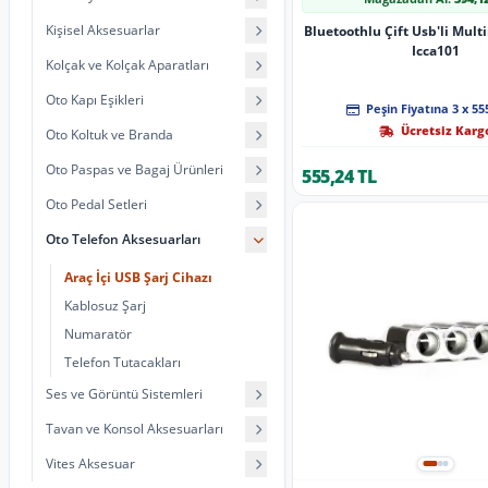
Kişisel Aksesuarlar
Bluetoothlu Çift Usb'li Mult
Icca101
Kolçak ve Kolçak Aparatları
Oto Kapı Eşikleri
Peşin Fiyatına 3 x 55
Ücretsiz Karg
Oto Koltuk ve Branda
Oto Paspas ve Bagaj Ürünleri
555,24 TL
Oto Pedal Setleri
Oto Telefon Aksesuarları
Araç İçi USB Şarj Cihazı
Kablosuz Şarj
Numaratör
Telefon Tutacakları
Ses ve Görüntü Sistemleri
Tavan ve Konsol Aksesuarları
Vites Aksesuar