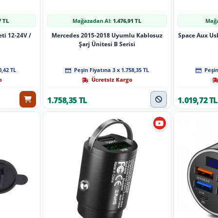
7 TL
Mağazadan Al:
1.476,91 TL
Mağa
eti 12-24V /
Mercedes 2015-2018 Uyumlu Kablosuz
Space Aux Us
Şarj Ünitesi B Serisi
0,42 TL
Peşin Fiyatına 3 x 1.758,35 TL
Peşin
o
Ücretsiz Kargo
1.758,35 TL
1.019,72 TL