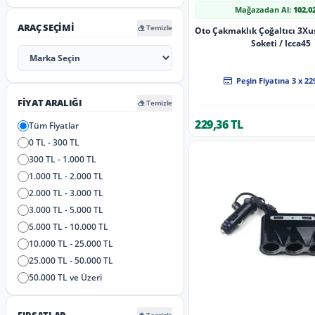
Mağazadan Al:
102,0
ARAÇ SEÇIMI
Temizle
Oto Çakmaklık Çoğaltıcı 3Xusb'li Çakmak
Soketi / Icca45
Peşin Fiyatına 3 x 22
FIYAT ARALIĞI
Temizle
229,36 TL
Tüm Fiyatlar
0 TL - 300 TL
300 TL - 1.000 TL
1.000 TL - 2.000 TL
2.000 TL - 3.000 TL
3.000 TL - 5.000 TL
5.000 TL - 10.000 TL
10.000 TL - 25.000 TL
25.000 TL - 50.000 TL
50.000 TL ve Üzeri