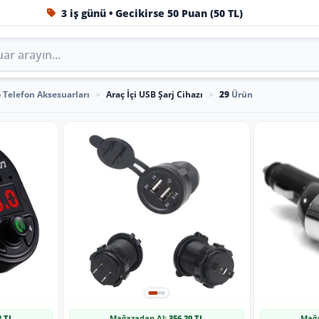
3 iş günü • Gecikirse 50 Puan (50 TL)
1984'ten beri Türkiye’nin en büyük oto aksesuar ve tuning
 Telefon Aksesuarları
>
Araç İçi USB Şarj Cihazı
>
29
Ürün
2 TL
Mağazadan Al:
356,20 TL
Mağa