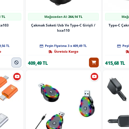
1 TL
Mağazadan Al:
264,14 TL
Mağa
ca103
Çakmak Soketi Usb Ve Type-C Girişli /
Type-C Çakm
Icca110
9,56 TL
Peşin Fiyatına 3 x 409,49 TL
Peşi
o
Ücretsiz Kargo
409,49 TL
415,68 TL