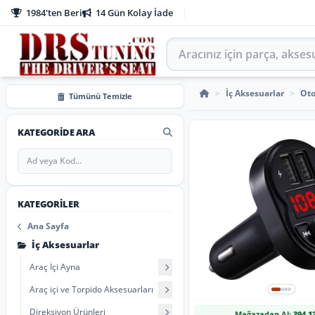
1984'ten Beri
14 Gün Kolay İade
Aracınız için parça arayın
Araç İçi USB Şarj Cihazı
>
İç Aksesuarlar
>
Oto
Tümünü Temizle
KATEGORIDE ARA
KATEGORILER
Ana Sayfa
İç Aksesuarlar
Araç İçi Ayna
Araç içi ve Torpido Aksesuarları
Direksiyon Ürünleri
Mağazadan Al:
394,1