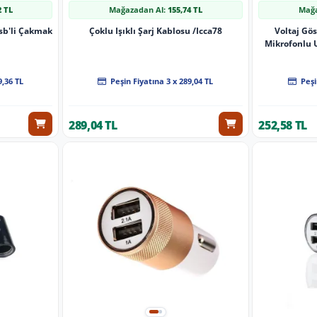
2 TL
Mağazadan Al:
155,74 TL
Mağa
Çoklu Işıklı Şarj Kablosu /Icca78
Voltaj Gö
Mikrofonlu U
9,36 TL
Peşin Fiyatına 3 x 289,04 TL
Peşi
289,04 TL
252,58 TL