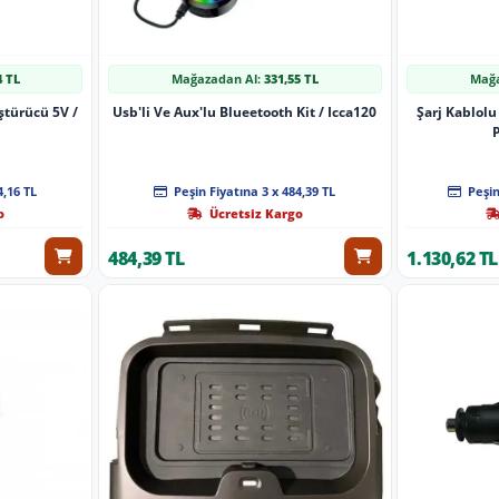
4 TL
Mağazadan Al:
331,55 TL
Mağa
ştürücü 5V /
Usb'li Ve Aux'lu Blueetooth Kit / Icca120
Şarj Kablolu
P
4,16 TL
Peşin Fiyatına 3 x 484,39 TL
Peşin
o
Ücretsiz Kargo
484,39 TL
1.130,62 TL