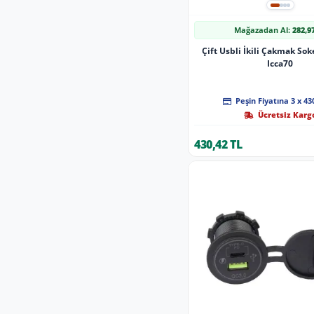
Mağazadan Al:
282,9
Çift Usbli İkili Çakmak Sok
Icca70
Peşin Fiyatına 3 x 43
Ücretsiz Karg
430,42 TL