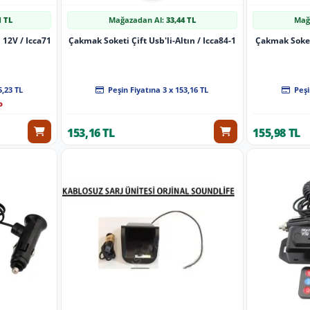
1 TL
Mağazadan Al:
33,44 TL
Mağ
 12V / Icca71
Çakmak Soketi Çift Usb'li-Altın / Icca84-1
Çakmak Soketi
5,23 TL
Peşin Fiyatına 3 x 153,16 TL
Peşi
o
153,16 TL
155,98 TL