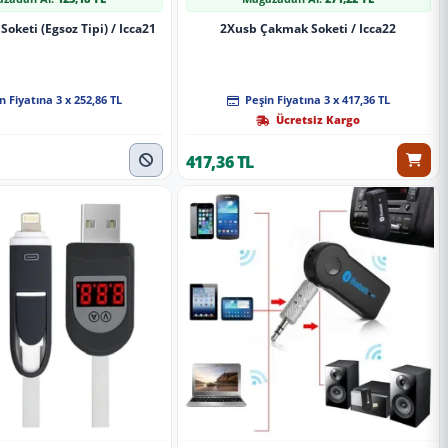
 Soketi (Egsoz Tipi) / Icca21
2Xusb Çakmak Soketi / Icca22
n Fiyatına 3 x 252,86 TL
Peşin Fiyatına 3 x 417,36 TL
Ücretsiz Kargo
417,36 TL