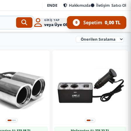
EN
DE
Hakkımızda
İletişim
Satıcı Ol
GIRIŞ YAP
Sepetim
0,00 TL
0
veya Üye Ol
Ürünleri Sırala
zadan Al:
123,18 TL
Mağazadan Al:
271,22 TL