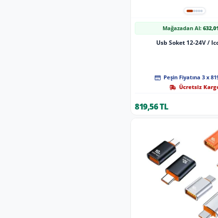
Mağazadan Al:
632,0
Usb Soket 12-24V / Ic
Peşin Fiyatına 3 x 81
Ücretsiz Karg
819,56 TL