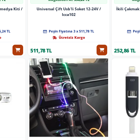
imedya Kiti /
Universal Çift Usb'li Soket 12-24V /
İkili Çakmak
Icca102
5,24 TL
Peşin Fiyatına 3 x 511,78 TL
Peşi
o
Ücretsiz Kargo
511,78 TL
252,86 TL