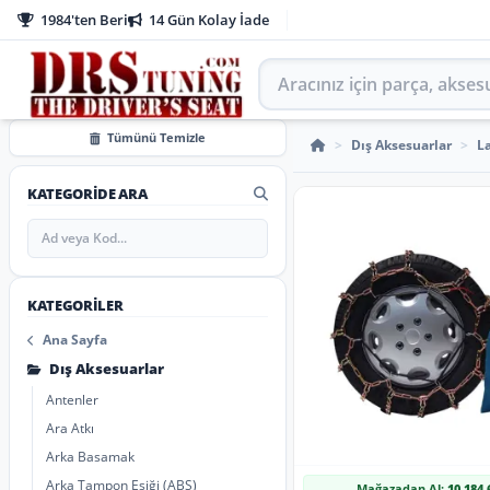
1984'ten Beri
14 Gün Kolay İade
Aracınız için parça arayın
MAHMUZLU KAR ZİNCİR
Tümünü Temizle
>
Dış Aksesuarlar
>
La
KATEGORIDE ARA
KATEGORILER
Ana Sayfa
Dış Aksesuarlar
Antenler
Ara Atkı
Arka Basamak
Arka Tampon Eşiği (ABS)
Mağazadan Al:
10.184,