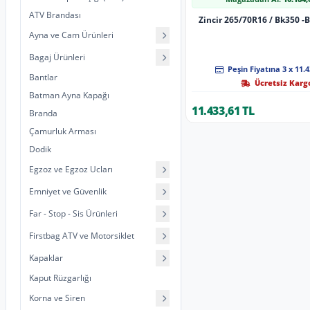
ATV Brandası
Zincir 265/70R16 / Bk350 -B
Ayna ve Cam Ürünleri
Bagaj Ürünleri
Peşin Fiyatına 3 x 11.4
Bantlar
Ücretsiz Karg
Batman Ayna Kapağı
11.433,61 TL
Branda
Çamurluk Arması
Dodik
Egzoz ve Egzoz Ucları
Emniyet ve Güvenlik
Far - Stop - Sis Ürünleri
Firstbag ATV ve Motorsiklet
Kapaklar
Kaput Rüzgarlığı
Korna ve Siren