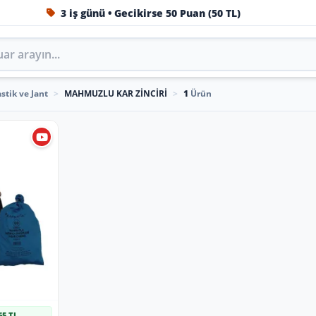
3 iş günü • Gecikirse 50 Puan (50 TL)
1984'ten beri Türkiye’nin en büyük oto aksesuar ve tuning
İ
stik ve Jant
>
MAHMUZLU KAR ZİNCİRİ
>
1
Ürün
65 TL