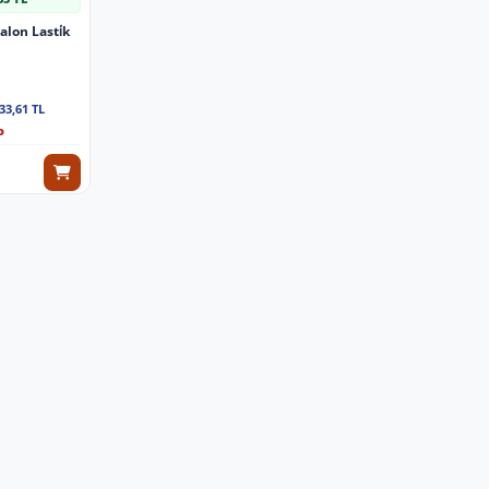
alon Lasti̇k
33,61 TL
o