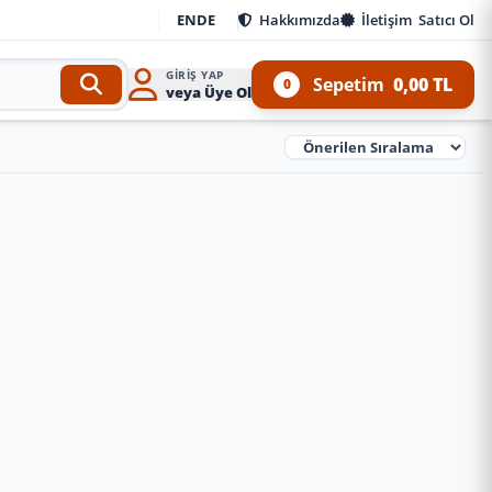
EN
DE
Hakkımızda
İletişim
Satıcı Ol
GIRIŞ YAP
Sepetim
0,00 TL
0
veya Üye Ol
Ürünleri Sırala