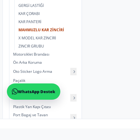
GERGİ LASTİĞİ
KAR ÇORABI
KAR PANTERİ
MAHMUZLU KAR ZİNCİRİ
X MODEL KAR ZİNCİRİ
ZINCIR GRUBU
Motorsiklet Brandası
Ön Arka Koruma
Oto Sticker Logo Arma
Paçalık
Panjur Çıta ve Kaplama
WhatsApp Destek
Plaka Ürünleri
Plastik Yan Kapı Çıtası
Port Bagaj ve Tavan
Aksesuarları
REFLEKTÖR
KURUMSAL
MÜŞTERI HI
Silecek